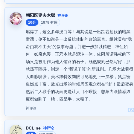
朝阳区妻夫木聪
神评论
10分
1878 有用
燃爆了，这么多年没白等！与其说是一出跌宕起伏的暗黑
童话，倒不如说是一出反抗体制的政治寓言。继续贯彻“我
命由我不由天”的叙事母题，并进一步加以精进，神仙如
何，妖魔也罢，正邪本就是混沌一体，依附所谓强权的下
场只是被用作为他人铺路的石子。既然规则已然写好，那
就荡平障碍，制定一个“我说了算”的新规则。几场大战看得
人血脉喷张，美术跟特效肉眼可见地更上一层楼，笑点密
集燃点丰富，敖光出场的时候周围观众都在“哇”！最后变身
然后二人联手的场面更是让人目不暇接，想象力跟情感浓
度都做到了一绝，四星半，太稳了。
神评论
0
DCLine
神评论