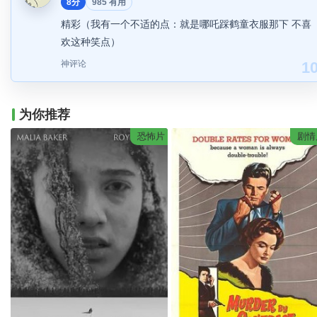
8分
985 有用
精彩（我有一个不适的点：就是哪吒踩鹤童衣服那下 不喜
欢这种笑点）
神评论
1
为你推荐
恐怖片
剧情