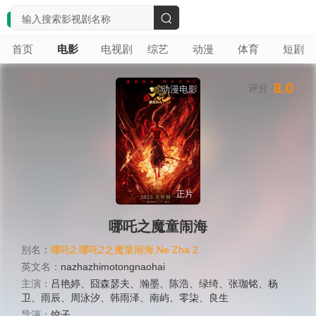
搜
首页
电影
电视剧
综艺
动漫
体育
短剧
索
8.0
评分
动漫电影
正片
哪吒之魔童闹海
别名：
哪吒2,哪吒2之魔童闹海,Ne Zha 2
英文名：
nazhazhimotongnaohai
主演：
吕艳婷
、
囧森瑟夫
、
瀚墨
、
陈浩
、
绿绮
、
张珈铭
、
杨
卫
、
雨辰
、
周泳汐
、
韩雨泽
、
南屿
、
零柒
、
良生
导演：
饺子