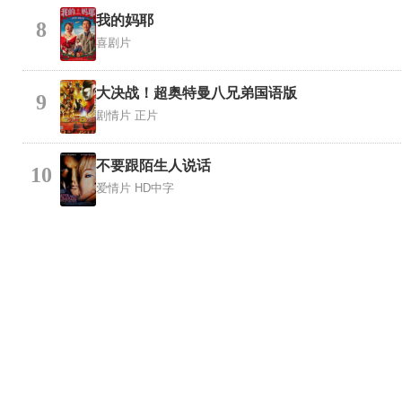
我的妈耶
8
喜剧片
大决战！超奥特曼八兄弟国语版
9
剧情片
正片
不要跟陌生人说话
10
爱情片
HD中字