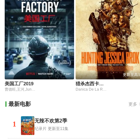
更新至高
美国工厂2019
猎杀杰西卡布洛克
曹德旺,王河,Junming 'Jimmy' Wang
Danica De La Rey Jones,塔梅尔·伯贾克,安东尼·奥塞耶姆,Vaughn Lucas
最新电影
更多
无辣不欢第2季
1
纪录片
更新至11集