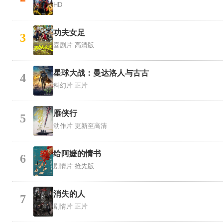
HD
功夫女足
3
喜剧片
高清版
星球大战：曼达洛人与古古
4
科幻片
正片
雁侠行
5
动作片
更新至高清
给阿嬷的情书
6
剧情片
抢先版
消失的人
7
剧情片
正片