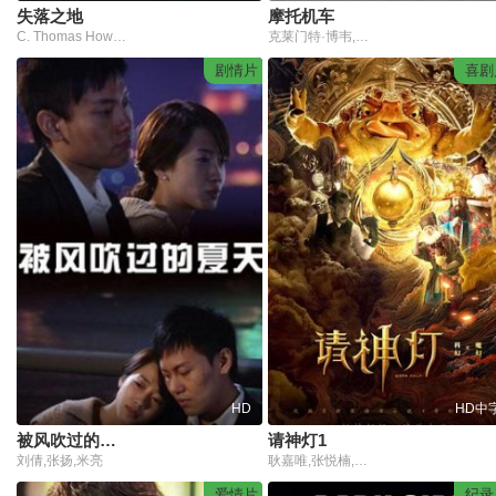
失落之地
摩托机车
C. Thomas Howell,Timothy Bottoms,Lindsey McKeon
克莱门特·博韦,亚瑟·德·克索松
剧情片
喜剧
HD
HD中
被风吹过的夏天2008
请神灯1
刘倩,张扬,米亮
耿嘉唯,张悦楠,天使外国哥哥,Gaby潇潇,焦圣祥,周倚乔,刘杀鸡,邓粮
爱情片
纪录