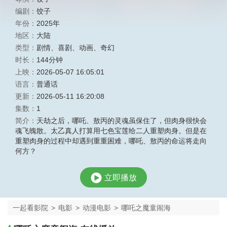
编剧：
饺子
年份：
2025年
地区：
大陆
类型：
剧情
、
喜剧
、
动画
、
奇幻
时长：
144分钟
上映：
2026-05-07 16:05:01
语言：
普通话
更新：
2026-05-11 16:20:08
集数：
1
简介：
天劫之后，哪吒、敖丙的灵魂虽保住了，但肉身很快会
魂飞魄散。太乙真人打算用七色宝莲给二人重塑肉身。但是在
重塑肉身的过程中却遇到重重困难，哪吒、敖丙的命运将走向
何方？
立即播放
一起看影院
>
电影
>
动漫电影
>
哪吒之魔童闹海