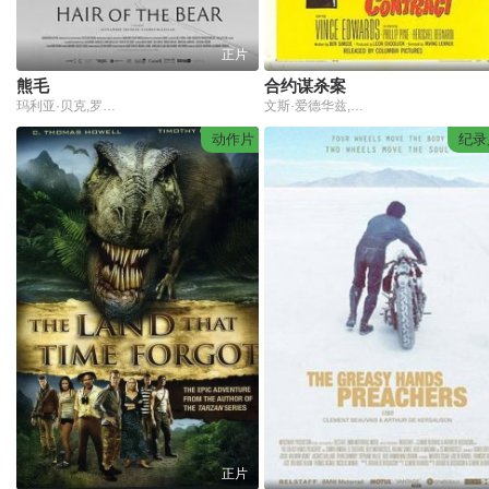
正片
熊毛
合约谋杀案
玛利亚·贝克,罗伊·迪普伊
文斯·爱德华兹,菲利普潘恩,Kathie Browne
动作片
纪录
正片