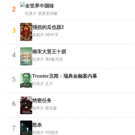
全世界中国味
2
纪录片
更新至06集
强扭的瓜也甜2
3
喜剧片
HD中字
南宋大贤王十朋
4
纪录片
第6集完结
Trustor丑闻：瑞典金融案内幕
5
纪录片
正片
绝密任务
6
动作片
抢先版
怒杀
7
剧情片
HD国语