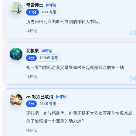
奇爱博士
神评论
10分
493 有用
历史归根到底由血气方刚的年轻人书写。
神评论
0
北极栗
神评论
4分
10005 有用
初一看到哪吒对着父母哭喊对不起就是我渡的第一劫
神评论
0
ᯅ 对方已取消
神评论
8分
2645 有用
还行吧，春节档最优。但我还是不太喜欢写死苦情母亲就
为了给耀祖一个变身的动力源?
神评论
0