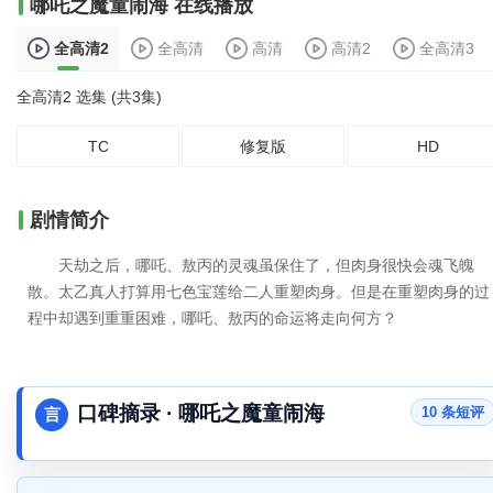
哪吒之魔童闹海 在线播放
全高清2
全高清
高清
高清2
全高清3
全高清2 选集 (共3集)
TC
修复版
HD
剧情简介
天劫之后，哪吒、敖丙的灵魂虽保住了，但肉身很快会魂飞魄
散。太乙真人打算用七色宝莲给二人重塑肉身。但是在重塑肉身的过
程中却遇到重重困难，哪吒、敖丙的命运将走向何方？
口碑摘录 · 哪吒之魔童闹海
10 条短评
言