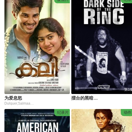
正片
第1
为爱息怒
擂台的黑暗面第六季
Dulquer,Salmaan,Sai,Pallavi
纪录片
动作