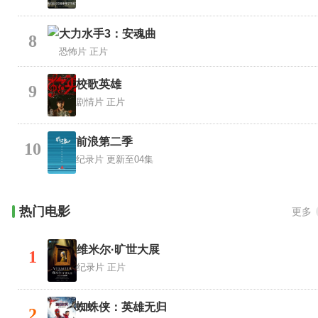
大力水手3：安魂曲
8
恐怖片
正片
校歌英雄
9
剧情片
正片
前浪第二季
10
纪录片
更新至04集
热门电影
更多
维米尔·旷世大展
1
纪录片
正片
蜘蛛侠：英雄无归
2