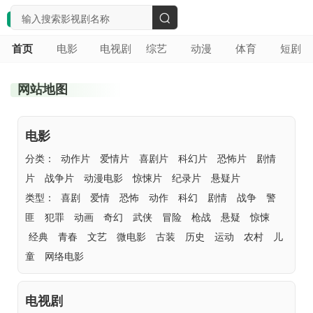
搜
首页
电影
电视剧
综艺
动漫
体育
短剧
索
网站地图
电影
分类：
动作片
爱情片
喜剧片
科幻片
恐怖片
剧情
片
战争片
动漫电影
惊悚片
纪录片
悬疑片
类型：
喜剧
爱情
恐怖
动作
科幻
剧情
战争
警
匪
犯罪
动画
奇幻
武侠
冒险
枪战
悬疑
惊悚
经典
青春
文艺
微电影
古装
历史
运动
农村
儿
童
网络电影
电视剧