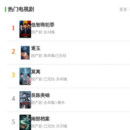
热门电视剧
更多
低智商犯罪
1
国产剧
全24集
逐玉
2
国产剧
第40集已完结
莫离
3
国产剧
已完结 共40集
良陈美锦
4
国产剧
全40集+番外
南部档案
5
国产剧
已完结 共33集