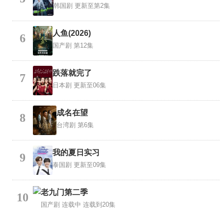
韩国剧
更新至第2集
人鱼(2026)
6
国产剧
第12集
跌落就完了
7
日本剧
更新至06集
成名在望
8
台湾剧
第6集
我的夏日实习
9
泰国剧
更新至09集
老九门第二季
10
国产剧
连载中 连载到20集