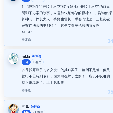
1、警察们在“开膛手杰克”和“没能抓住开膛手杰克”的双重
阴影下办案的故事，立意和气氛都做的很棒！2、咨询侦探
算神马，探长大人一手野生警长一手咨询法医，三基友破
完案连法官的事都省了，这是要摆平伦敦的节奏啊！
XDDD
神评论
0
nikki
神评论
6分
1 有用
以寻找开膛手的名义发生的其它案子，差倒不是差，但又
觉得不是特别吸引，因为现在片子太多了，所以不吸引的
就不继续追了。止于第四集
神评论
0
五鬼
神评论
8分
43 有用