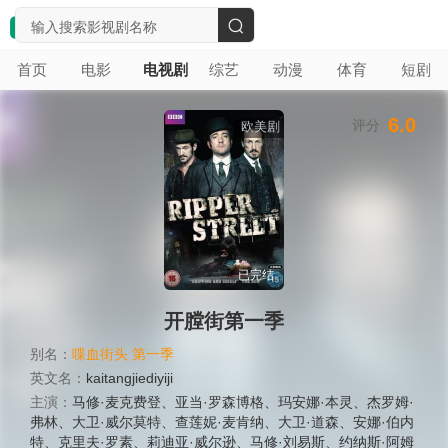
搜
首页
电影
电视剧
综艺
动漫
体育
短剧
索
6.0
评分
欧美剧
已完结
开膛街第一季
别名：
喋血街头 第一季
英文名：
kaitangjiediyiji
主演：
马修·麦克费登
、
亚当·罗森博格
、
玛安娜·本灵
、
杰罗姆·
弗林
、
大卫·威尔莫特
、
查莲妮·麦肯纳
、
大卫·道森
、
安娜·伯内
特
、
克里夫·罗素
、
莉迪亚·威尔逊
、
马修·刘易斯
、
约纳斯·阿姆