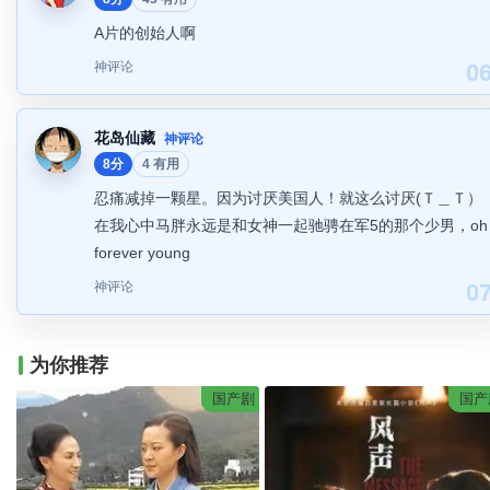
A片的创始人啊
神评论
0
花岛仙藏
神评论
8分
4 有用
忍痛减掉一颗星。因为讨厌美国人！就这么讨厌(Ｔ＿Ｔ）
在我心中马胖永远是和女神一起驰骋在军5的那个少男，oh
forever young
神评论
0
为你推荐
国产剧
国产