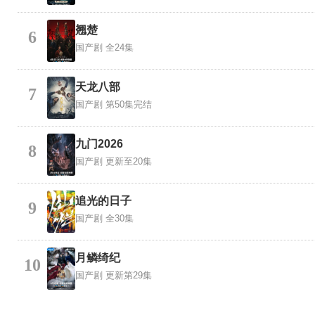
翘楚
6
国产剧
全24集
天龙八部
7
国产剧
第50集完结
九门2026
8
国产剧
更新至20集
追光的日子
9
国产剧
全30集
月鳞绮纪
10
国产剧
更新第29集