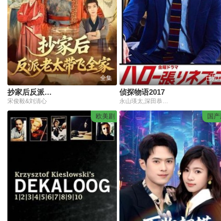
全集
已完
抄家后反派老太带飞全家
侦探物语2017
宋俊毅&刘清心
永山瑛太,深田恭子,森田刚,中冈创一,片山萌美,矢岛健一,苍井优,中川雅也,山口智子,伊藤淳史,安藤圣,国村隼,吹越满
欧美剧
国产