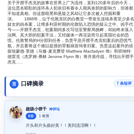
关于开膛手杰克的故事在世界上广为流传，直到120多年后的今天，
这位恶名昭彰的连环杀人犯依旧有着令人闻风丧胆的影响力，但谁都
不知道真相。但这股暗黑和悬疑之风却让它多次被人挖掘和重
演。 1888年，位于伦敦东区的白教堂一带发生连续杀害至少多
妓女的凶杀案，让维多利亚时期的伦敦陷入恐惧的疑云之中。凶手代
号——开膛手杰克，犯案期间多次写信至警察局挑衅，却始终未落入
法网。其大胆的犯案手法，又经媒体一再渲染而引起英国社会的恐
慌。伦敦警局的H分部到任务，负责平息开膛手杰克犯案后的恐慌气
氛，并且要将这个难以捉摸的罪魁祸首缉拿归案。负责这起案件的侦
探埃蒙德·里德（马修·麦克费登 Matthew Macfadyen 饰）和班纳特·
德雷克（杰罗姆·弗林 Jerome Flynn 饰）将并肩作战，寻找出开膛手
杰克......
口碑摘录
7 条短评
言
超级小饼干
神评论
6分
1 有用
片头和片头曲好美！！美到流泪啊！！