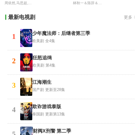
周依然,马思超,李川,梁超,吴亚衡,刘园媛,刘金龙,曹恩齐,李明源,郜玄铭,刘凌而,王汀,赵启玥,孔琳
林秋一＆陈辞＆谭昊麒
最新电视剧
更多
少年魔法师：后继者第三季
1
欧美剧
全4集
狂怒追缉
2
欧美剧
第4集
江海潮生
3
国产剧
更新至28集
欺诈游戏泰版
4
泰国剧
更新第13集
财阀X刑警 第二季
5