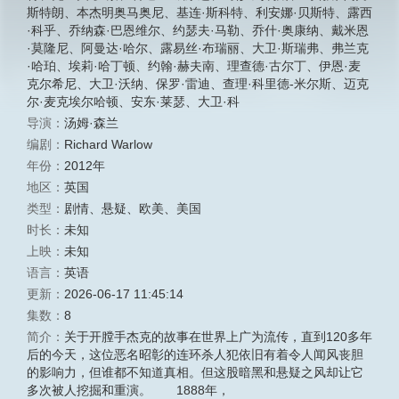
斯特朗
、
本杰明奥马奥尼
、
基连·斯科特
、
利安娜·贝斯特
、
露西
·科乎
、
乔纳森·巴恩维尔
、
约瑟夫·马勒
、
乔什·奥康纳
、
戴米恩
·莫隆尼
、
阿曼达·哈尔
、
露易丝·布瑞丽
、
大卫·斯瑞弗
、
弗兰克
·哈珀
、
埃莉·哈丁顿
、
约翰·赫夫南
、
理查德·古尔丁
、
伊恩·麦
克尔希尼
、
大卫·沃纳
、
保罗·雷迪
、
查理·科里德-米尔斯
、
迈克
尔·麦克埃尔哈顿
、
安东·莱瑟
、
大卫·科
导演：
汤姆·森兰
编剧：
Richard Warlow
年份：
2012年
地区：
英国
类型：
剧情
、
悬疑
、
欧美
、
美国
时长：
未知
上映：
未知
语言：
英语
更新：
2026-06-17 11:45:14
集数：
8
简介：
关于开膛手杰克的故事在世界上广为流传，直到120多年
后的今天，这位恶名昭彰的连环杀人犯依旧有着令人闻风丧胆
的影响力，但谁都不知道真相。但这股暗黑和悬疑之风却让它
多次被人挖掘和重演。 1888年，