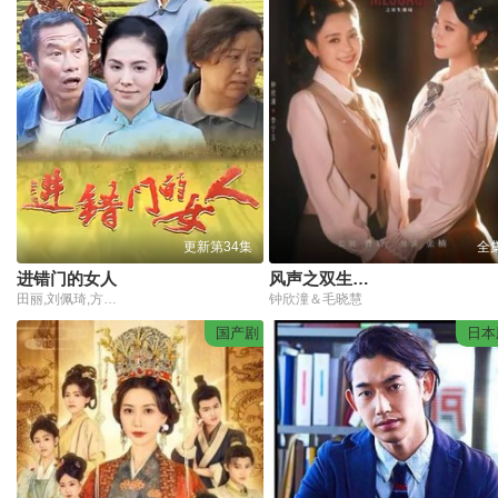
更新第34集
全
进错门的女人
风声之双生谜局
田丽,刘佩琦,方青卓,刘骐,赵圆圆,郭晓峰
钟欣潼＆毛晓慧
国产剧
日本