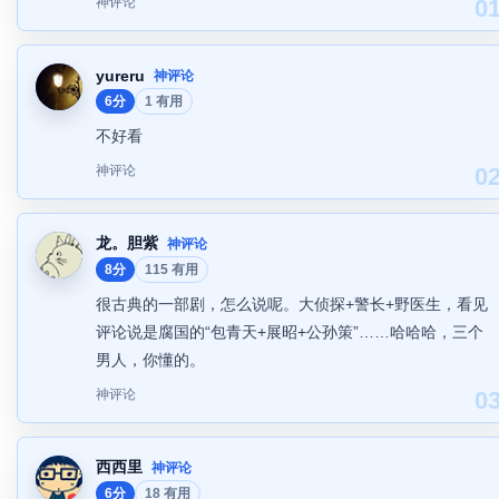
神评论
0
yureru
神评论
6分
1 有用
不好看
神评论
0
龙。胆紫
神评论
8分
115 有用
很古典的一部剧，怎么说呢。大侦探+警长+野医生，看见
评论说是腐国的“包青天+展昭+公孙策”……哈哈哈，三个
男人，你懂的。
神评论
0
西西里
神评论
6分
18 有用