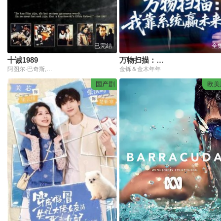
已完结
全
十诫1989
万物扫描：我靠系统赢未来
阿图尔·巴奇斯,昂里克·巴兰诺斯基,胡契克·卡勒塔,马娅·科莫罗夫斯卡,克里斯提娜·杨达,亚历山大·巴尔迪尼,奥尔基尔德·鲁卡斯瑟维克茨,斯塔尼斯拉娃·加瓦里克,克日什托夫·库摩尔,达尼尔·奥勒布里斯基,玛利亚·帕库尔尼斯,乔安娜·斯泽普科斯卡,阿德里安娜·别德耶斯卡,扬努斯·加约斯,亚当·哈努斯科维奇,安杰伊·布卢门菲尔德,米罗斯洛·巴卡,克日什托夫·格洛比什,扬·特萨利兹,比涅尤·扎塔西奇斯,格拉日娜·沙波沃夫斯卡,奥拉夫·卢巴申科,斯特凡尼亚·伊文斯卡,安娜·波洛尼,玛雅·芭蕾科沃斯卡,瓦迪斯瓦夫·
金铄＆金木年年
国产剧
欧美