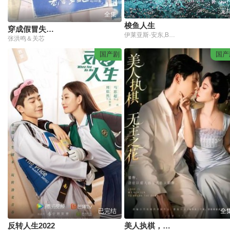
完
全集
梭鱼人生
穿成假冒失忆大佬女友的恶毒女配：心动篇
伊莱亚斯·安东,Ben Kindon,Imran Adams,Andrew Creer,维多利亚·哈拉拉比多,Rhys Mitchell,马特·纳夫莱,瑞切尔·格里菲斯,Anthony Robb
张洪鸣＆关芯
国产剧
国产
已完结
全
反转人生2022
美人执棋，无主之花