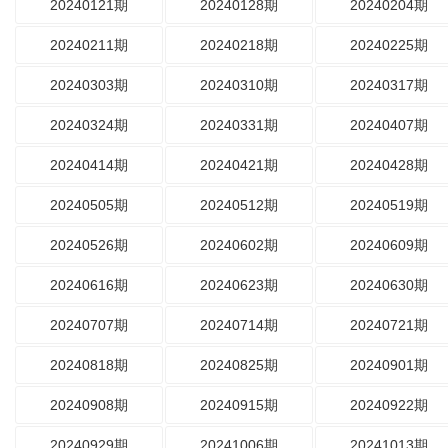
20240121期
20240128期
20240204期
20240211期
20240218期
20240225期
20240303期
20240310期
20240317期
20240324期
20240331期
20240407期
20240414期
20240421期
20240428期
20240505期
20240512期
20240519期
20240526期
20240602期
20240609期
20240616期
20240623期
20240630期
20240707期
20240714期
20240721期
20240818期
20240825期
20240901期
20240908期
20240915期
20240922期
20240929期
20241006期
20241013期