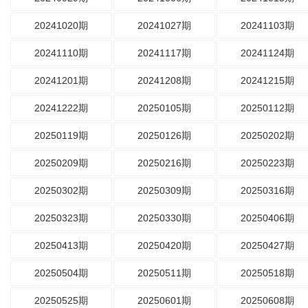
20241020期
20241027期
20241103期
20241110期
20241117期
20241124期
20241201期
20241208期
20241215期
20241222期
20250105期
20250112期
20250119期
20250126期
20250202期
20250209期
20250216期
20250223期
20250302期
20250309期
20250316期
20250323期
20250330期
20250406期
20250413期
20250420期
20250427期
20250504期
20250511期
20250518期
20250525期
20250601期
20250608期