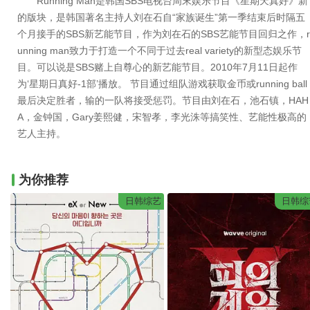
Running Man是韩国SBS电视台周末娱乐节目《星期天真好》新
的版块，是韩国著名主持人刘在石自“家族诞生”第一季结束后时隔五
个月接手的SBS新艺能节目，作为刘在石的SBS艺能节目回归之作，r
unning man致力于打造一个不同于过去real variety的新型态娱乐节
目。可以说是SBS赌上自尊心的新艺能节目。2010年7月11日起作
为‘星期日真好-1部’播放。 节目通过组队游戏获取金币或running ball
最后决定胜者，输的一队将接受惩罚。节目由刘在石，池石镇，HAH
A，金钟国，Gary姜熙健，宋智孝，李光洙等搞笑性、艺能性极高的
艺人主持。
为你推荐
日韩综艺
日韩综