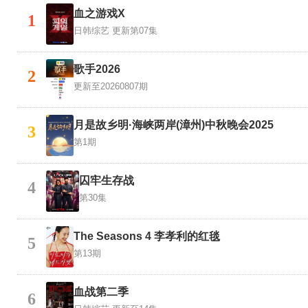
血之游戏X
1
日韩综艺
更新第07集
歌手2026
2
更新至20260807期
月是故乡明·海峡两岸(漳州)中秋晚会2025
3
第1期
囚牢生存战
4
第30集
The Seasons 4 李孝利的红毯
5
第13期
血战第二季
6