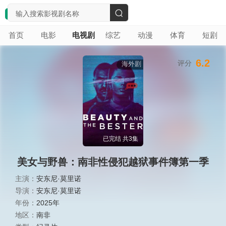
搜
首页
电影
电视剧
综艺
动漫
体育
短剧
索
6.2
评分
海外剧
已完结 共3集
美女与野兽：南非性侵犯越狱事件簿第一季
主演：
安东尼·莫里诺
导演：
安东尼·莫里诺
年份：
2025年
地区：
南非