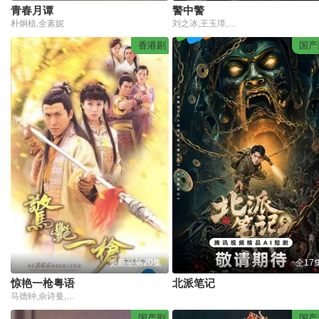
青春月谭
警中警
朴炯植,全素妮
刘之冰,王玉璋,王奕,茹萍,刘佳
香港剧
国产
更新至第20集
全17
惊艳一枪粤语
北派笔记
马德钟,佘诗曼,欧锦棠,陈锦鸿,文颂娴,陈松伶,石修
国产剧
国产