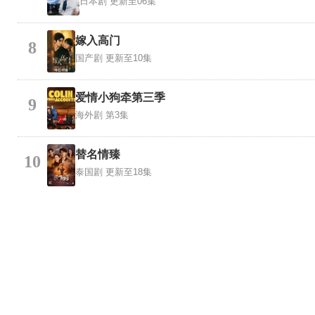
日本剧
更新至06集
嫁入高门
8
国产剧
更新至10集
爱情小狗牵第三季
9
海外剧
第3集
替名情臻
10
泰国剧
更新至18集