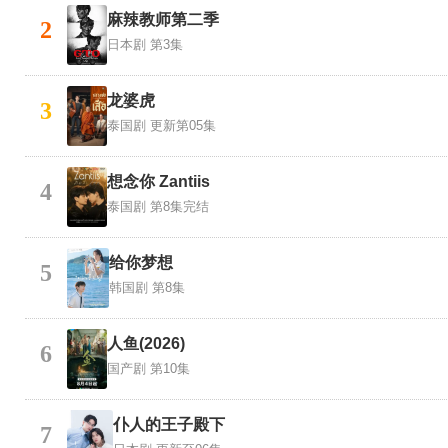
麻辣教师第二季
2
日本剧
第3集
龙婆虎
3
泰国剧
更新第05集
想念你 Zantiis
4
泰国剧
第8集完结
给你梦想
5
韩国剧
第8集
人鱼(2026)
6
国产剧
第10集
仆人的王子殿下
7