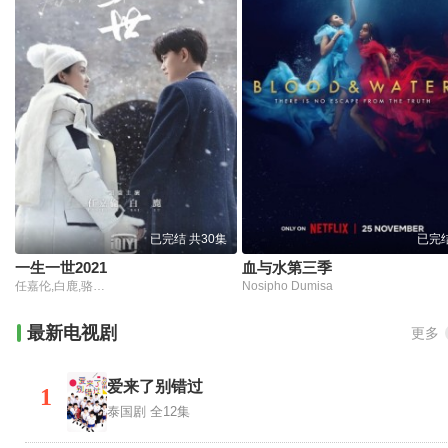
已完结 共30集
已完
一生一世2021
血与水第三季
任嘉伦,白鹿,骆明劼,王瑞欣
Nosipho Dumisa
最新电视剧
更多
爱来了别错过
1
泰国剧
全12集