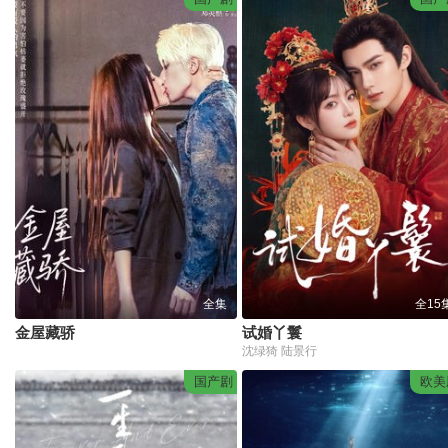
全集
全15
金屋藏骄
试婚丫鬟
沈绿猗 陆景行
国产剧
欧美