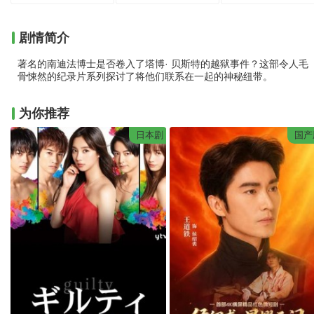
剧情简介
著名的南迪法博士是否卷入了塔博· 贝斯特的越狱事件？这部令人毛
骨悚然的纪录片系列探讨了将他们联系在一起的神秘纽带。
为你推荐
日本剧
国产