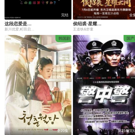
完结
全
这段恋爱是罪过吗？
侯绍裘·星耀云间
新川优爱,町田启太,小池彻平,中村由利佳,神尾枫珠,户田菜穗,德永绘里,笕美和子,大西礼芳,阿部亮平,长井短
王道铁&舒童
韩国剧
国产
全20集
第25集完