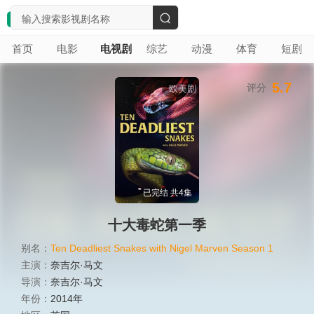
搜
首页
电影
电视剧
综艺
动漫
体育
短剧
索
5.7
评分
欧美剧
已完结 共4集
十大毒蛇第一季
别名：
Ten Deadliest Snakes with Nigel Marven Season 1
主演：
奈吉尔·马文
导演：
奈吉尔·马文
年份：
2014年