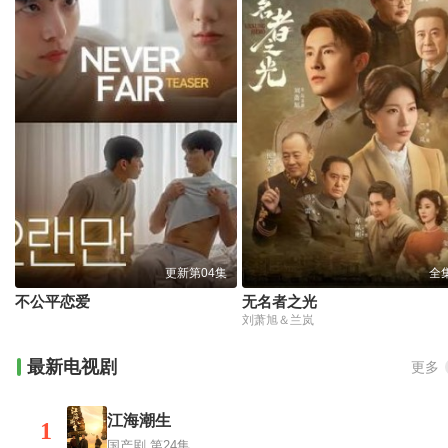
更新第04集
全
不公平恋爱
无名者之光
刘萧旭＆兰岚
最新电视剧
更多
江海潮生
1
国产剧
第24集