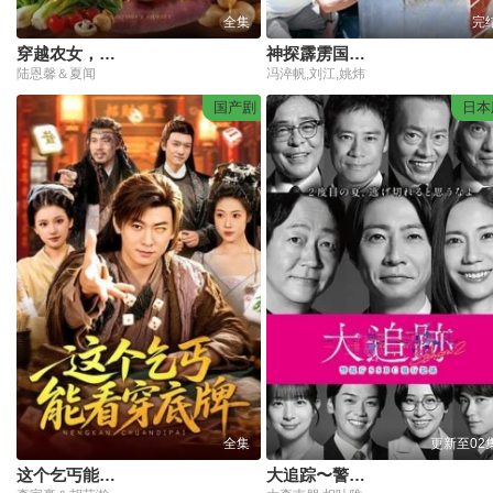
全集
完
穿越农女，每日一卦富甲天下
神探霹雳国语版
陆恩馨＆夏闻
冯淬帆,刘江,姚炜
国产剧
日本
全集
更新至02
这个乞丐能看穿底牌
大追踪〜警视厅SSBC强行犯系〜 第2季