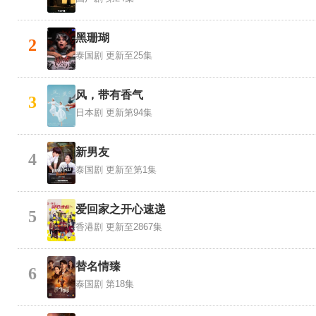
黑珊瑚
2
泰国剧
更新至25集
风，带有香气
3
日本剧
更新第94集
新男友
4
泰国剧
更新至第1集
爱回家之开心速递
5
香港剧
更新至2867集
替名情臻
6
泰国剧
第18集