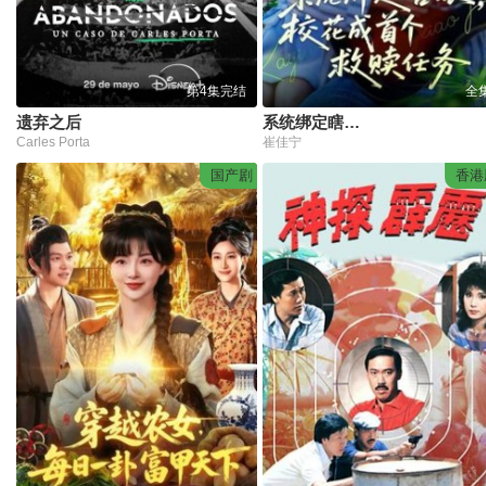
第4集完结
全
遗弃之后
系统绑定瞎，眼校花成首个救赎任务
Carles Porta
崔佳宁
国产剧
香港