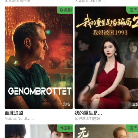
李家豪＆胡艺瀚
大森南朋,相叶雅纪,松下奈绪
欧美剧
国产
完结
全
血脉追凶
我的重生是场骗局2我妈被困1993
Mattias Nordkvist,Peter Eggers,Jessica Liedberg,Karin de Frumerie
顾婉君＆刘志雄
韩国剧
国产