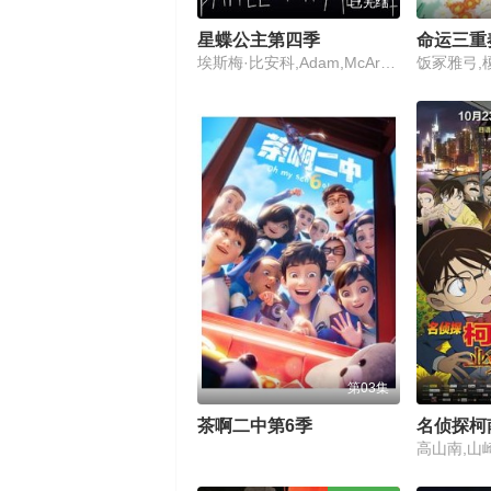
已完结
星蝶公主第四季
命运三重
埃斯梅·比安科,Adam,McArthur,爱登·舍尔
饭冢雅弓,
第03集
茶啊二中第6季
名侦探柯