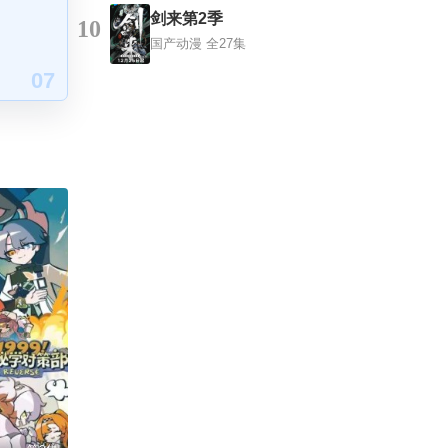
剑来第2季
10
国产动漫
全27集
07