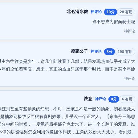
北仑清水健
神评论
10分
28 有用
谁不想成为假面骑士呢
神评论
凌家公子
神评论
8分
198 有用
以主角往往会是少年，这几年陆续看了几部，结果发现热血似乎变成了大
少年们全忙着宅腐，想来，真正的热血只属于那个时代，而不是某个年龄
神评论
决意
神评论
8分
6 有用
疯狂到甚至有些抽象的幻想，不对，应该是不是一般的抽象。初看感觉太
是抽象到极致反而很有喜剧效果，几乎没一个正常人。 【东岛丹三郎想
到后半部分中间的时候，一度觉得后半部分也太水了。讲一个长胖了的爱豆、蜘
停的讲蝙蝠男怎么利用偶像团体作妖，主角的戏份大大减少。看到最...