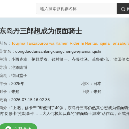
东岛丹三郎想成为假面骑士
别名：
Toujima Tanzaburou wa Kamen Rider ni Naritai,Tojima Tanzabur
英文名：
dongdaodansanlangxiangchengweijiamianqishi
主演：
小西克幸
、
茅野爱衣
、
铃村健一
、
齐藤壮马
、
菲鲁兹·蓝
、
津田健
导演：
池添隆博
编剧：
待田堂子
年份：
2025年
地区：
日本
时长：
未知
上映：
未知
更新：
2026-07-15 16:02:35
简介：
“上吧，修卡!!!!”即使到了40岁，东岛丹三郎仍然真心想成为
的“伪修卡”抢劫事件……大人们极其认真的“假面骑士游戏”动作戏，正式