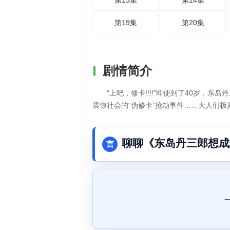
第13集
第14集
第19集
第20集
剧情简介
“上吧，修卡!!!!”即使到了40岁
震惊社会的“伪修卡”抢劫事件……大人们极
聊聊《东岛丹三郎想成
言