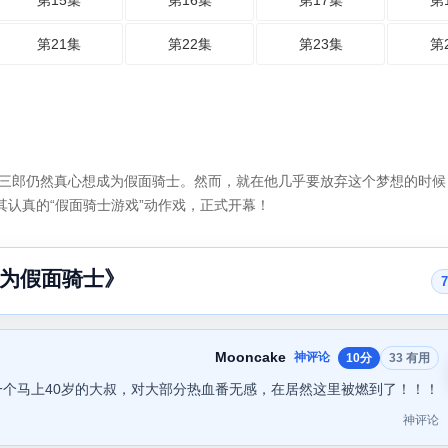
第15集
第16集
第17集
第
第21集
第22集
第23集
第
，东岛丹三郎仍然真心想成为假面骑士。然而，就在他几乎要放弃这个梦想的时
其认真的“假面骑士游戏”动作戏，正式开幕！
为假面骑士》
Mooncake
神评论
10分
33 有用
一个马上40岁的大叔，对大部分热血番无感，在居然这里被燃到了！！！
神评论