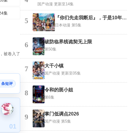
18集
国产动漫
更新至14集
24集
『你们先走我断后』，于是10年后我成为了传说
5
日本动漫
第5集
破防临界线诡契无上限
6
第50集
候，被卷入了
大千小镇
7
国产动漫
更新至05集
7 条短评
令和的斑小姐
8
第6集
掌门低调点2026
9
国产动漫
第5集
01