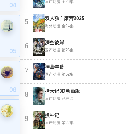
国产动漫
全26集
04
双人独自露营2025
5
海外动漫
全24集
深空彼岸
6
05
国产动漫
第26集
神墓年番
7
国产动漫
第52集
06
择天记3D动画版
8
国产动漫
已完结
搜神记
9
国产动漫
第22集