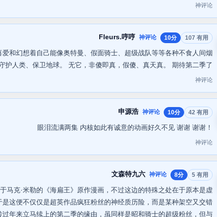
神评论
Fleurs.哼哼
神评论
10分
107 有用
喜爱和幻想着自己能像奥特曼、假面骑士、超级战队等等各种不食人间烟
守护人类、保卫地球。 无它，非傻即真，假傻、真天真。 期待第二季了
神评论
申源浩
神评论
10分
42 有用
眼泪流满两集 内核如此有诚意的动画好久不见 谢谢 谢谢！
神评论
文森特九六
神评论
8分
5 有用
于马克·米勒的《海扁王》原作漫画，不过这边的特殊之处在于原本是虚
于是这便不仅仅是超英作品疯狂粉丝的神经质历险，而是某种架空又交错
转过年来立马续上的第二季的缘由，虽同样是昭和骑士的超级粉丝，但与