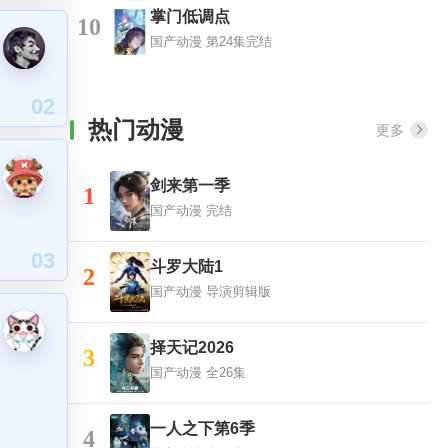
掌门低调点
10
国产动漫
第24集完结
02
热门动漫
更多
剑来第一季
1
国产动漫
完结
03
斗罗大陆1
2
国产动漫
导演剪辑版
择天记2026
3
国产动漫
全26集
一人之下第6季
4