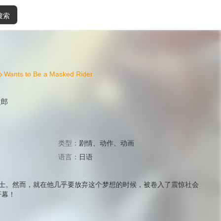
搜索
o Wants to Be a Masked Rider
次郎
类型：
剧情
、
动作
、
动画
语言：
日语
假面骑士。然而，就在他几乎要放弃这个梦想的时候，被卷入了震惊社会
开幕！