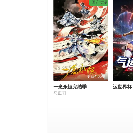
国产动漫
更新至05集
​一念永恒完结季​
马正阳