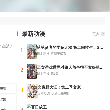
最新动漫
更多
全高清7
落第贤者的学院无双 第二回转生，S等级作弊魔术师冒险记
1
日本动漫
更新至07集
乙女游戏世界对路人角色很不友好第二季
2
日本动漫
第5集
文豪野犬汪！第二季文豪
06集
3
日本动漫
更新至第6集
12集
百日成王
4