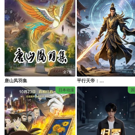
全7集
唐山凤羽集
平行天帝：系统启世
日本动漫
国