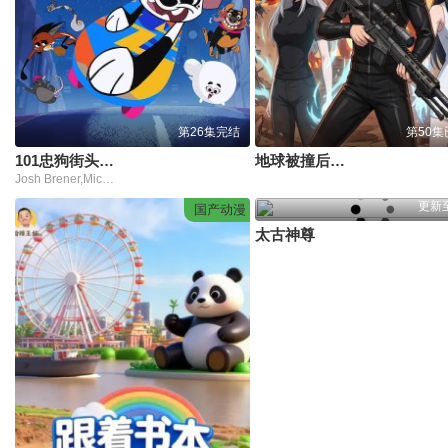
第26集完结
第50
101忠狗街头日记第一季
地球被撞后，我持枪纵横末世！
Josh Brener,Michaela Dietz
更新
国产动漫
太古神尊