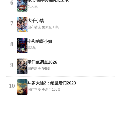
6
第50集
大千小镇
7
国产动漫
更新至05集
令和的斑小姐
8
第6集
掌门低调点2026
9
国产动漫
第5集
斗罗大陆2：绝世唐门2023
10
国产动漫
更新至165集