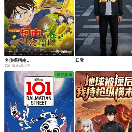
第1269集
名侦探柯南日语
归零
高山南,山崎和佳奈,神谷明,小山力也,林原惠美,山口胜平,田中秀幸,岛本须美,绪方贤一,堀川亮,松井菜樱子,宫村优子,岩居由希子,大谷育江,高木涉,高岛雅罗,堀之纪,立木文彦,小山茉美,三石琴乃,置鲇龙太郎,日高法子,池田秀一,古谷彻
欧美动漫