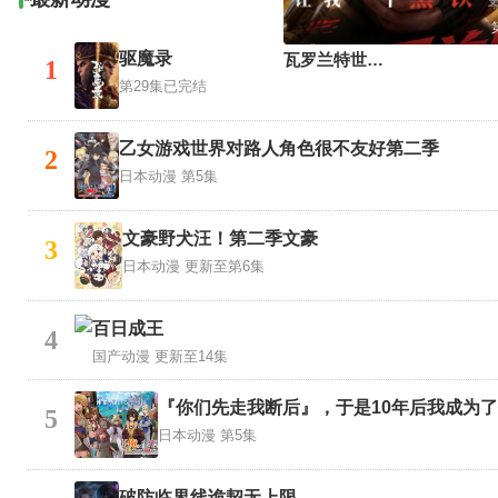
驱魔录
瓦罗兰特世界赛，你让我一个黑铁当大哥
1
第29集已完结
乙女游戏世界对路人角色很不友好第二季
2
日本动漫
第5集
文豪野犬汪！第二季文豪
3
日本动漫
更新至第6集
百日成王
4
国产动漫
更新至14集
『你们先走我断后』，于是10年后我成为
5
日本动漫
第5集
破防临界线诡契无上限