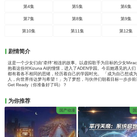
第4集
第5集
第6集
第7集
第8集
第9集
第10集
第11集
第12集
剧情简介
这是一个少女们由“牵绊”相连的故事。以虚拟歌手为目标的少女Mirac
抱着这份对Kizuna AI的憧憬，进入了ADEN学园。今后她遇见的人
都有着各不相同的思绪，经历着自己的学园时光。 「成为自己想成
人，向世界传达梦与希望！」为了梦想，与伙伴们朝着目标一步步前
Get Ready（你准备好了吗）？
为你推荐
国产动漫
国