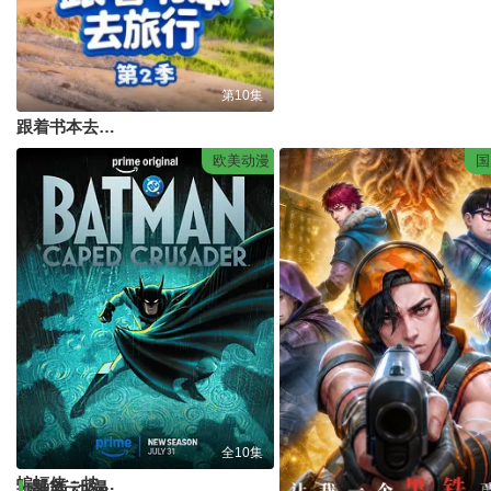
第10集
跟着书本去旅行第2季
欧美动漫
国
全10集
蝙蝠侠：披风战士第二季
最新动漫