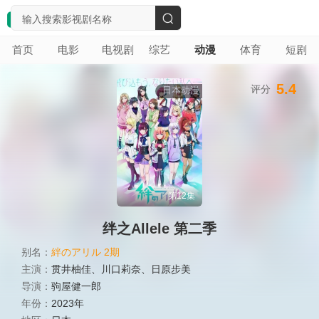
搜
首页
电影
电视剧
综艺
动漫
体育
短剧
索
5.4
评分
日本动漫
第12集
绊之Allele 第二季
别名：
絆のアリル 2期
主演：
贯井柚佳
、
川口莉奈
、
日原步美
导演：
驹屋健一郎
年份：
2023年