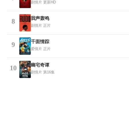
剧情片
更新HD
我声轰鸣
8
剧情片
正片
千面情踪
9
爱情片
正片
幽宅奇谭
10
剧情片
第16集