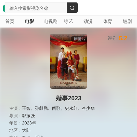
搜
首页
电影
电视剧
综艺
动漫
体育
短剧
索
5.2
评分
剧情片
婚事2023
主演：
王智
、
孙麒鹏
、
闫歌
、
史永红
、
仝少华
导演：
郭振强
年份：
2023年
地区：
大陆