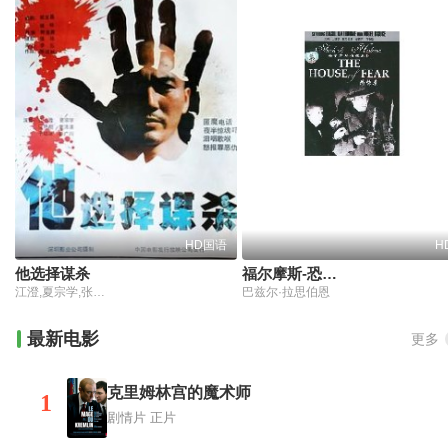
HD国语
H
他选择谋杀
福尔摩斯-恐怖屋
江澄,夏宗学,张艳丽
巴兹尔·拉思伯恩
最新电影
更多
克里姆林宫的魔术师
1
剧情片
正片