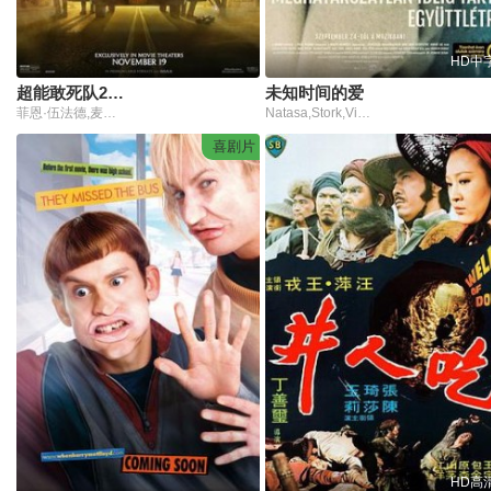
HD中
超能敢死队2021
未知时间的爱
菲恩·伍法德,麦肯娜·格瑞丝,保罗·路德,凯莉·库恩,洛根·金,塞莱斯特·奥康纳,安妮·波茨,比尔·默瑞,丹·艾克罗伊德,埃涅·赫德森,西格妮·韦弗,鲍勃·冈顿,J·K·西蒙斯,肖恩·西沃德,比利·布莱克,悉尼·梅·迪亚兹,博基姆·伍德拜因,乔什·加德,索瑞·安达斯鲁,奥利弗·库珀,奥利维亚·王尔德,谢尔碧·杨
Natasa,Stork,Viktor,Bodó,Benett,Vilmányi,若尔特·瑙吉,Péter,Tóth,Andor,Lukáts,Attila,Mokos,Linda,Moshier,Júlia,Ladányi,Réka,Pelsöczy,Anna,Kis,Ernö,Sebö,Viktória,Végvári,Ádám,Bethlenfalvy,János,Nemes
喜剧片
HD高