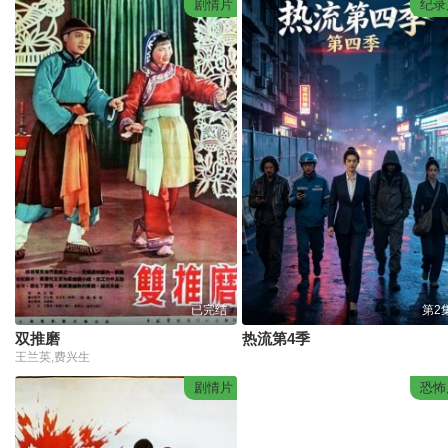
剧情片
纪录
已完结
第2
双推磨
热流第4季
王兰英,费兴生
剧情片
恐怖