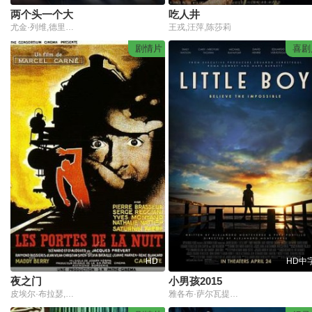
两个头一个大
吃人井
尤金·列维,德里克·理查德森,艾瑞克·克里斯蒂安·奥森
王戎,汪萍,陈莎莉
剧情片
喜剧
HD
HD中
夜之门
小男孩2015
皮埃尔·布拉瑟,塞尔日·雷吉亚尼,伊夫·蒙当,纳塔莉·纳捷,萨蒂南·法布尔,雷蒙·比西埃尔,让·维拉尔,西尔维娅·巴塔耶,雅内·马尔肯,妲妮·罗宾,加布丽埃勒·丰坦,克里斯蒂安·西蒙,法比安·洛里斯,勒内·布朗卡尔
雅各布·萨尔瓦提,凯文·詹姆斯,迈克尔·拉帕波特,大卫·亨瑞,艾米丽·沃森,埃杜瓦多·维拉斯蒂吉,泰德·拉文,田川洋行,汤姆·威尔金森,本·卓别林,阿丽·兰德里,亚布拉哈姆·本鲁比,托比·哈斯,凯莉·格蕾森,坎迪丝·阿扎拉