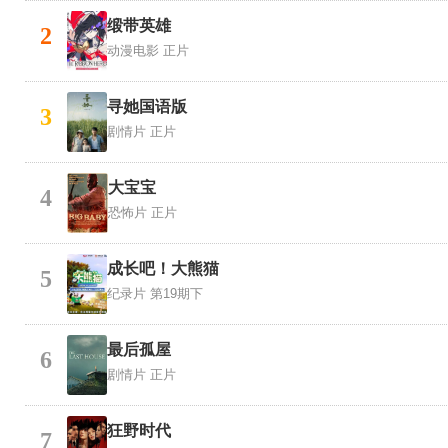
缎带英雄
2
动漫电影
正片
寻她国语版
3
剧情片
正片
大宝宝
4
恐怖片
正片
成长吧！大熊猫
5
纪录片
第19期下
最后孤屋
6
剧情片
正片
狂野时代
7