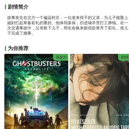
剧情简介
故事发生在北方一个偏远村庄，一位老来得子的父亲，为儿子能娶上
媳妇扛起筹备彩礼的重担。他体弱多病，仍进城辛苦打工挣钱。在一
次交通事故中，父亲救下儿子，用生命换来赔偿款筹齐了彩礼，使儿
子完成了婚事。
为你推荐
喜剧片
剧情