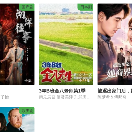
国产剧
日本剧
全集
全23集
3年B班金八老师第1季
高子怡
鹤见辰吾,倍赏美津子,武田铁矢,三原顺子,藤田瞳子
陈梦希＆傅邦奇
欧美剧