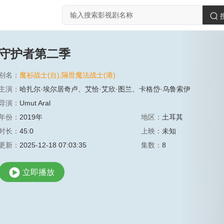
守护者第二季
别名：
魔衫战士(台),隔世魔法战士(港)
主演：
哈扎尔·埃尔居奇卢
、
艾恰·艾欣·图兰
、
卡格岱·乌鲁索伊
导演：
Umut Aral
年份：
2019年
地区：
土耳其
时长：
45:0
上映：
未知
更新：
2025-12-18 07:03:35
集数：
8
立即播放