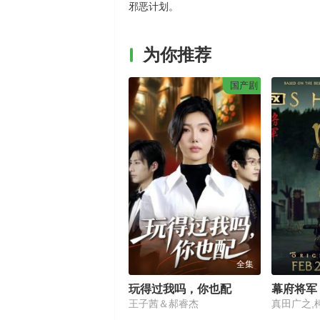
邪恶计划。
为你推荐
国产剧
全集
玩得过我吗，你也配
幕府将军
王子茜＆郝睿杰