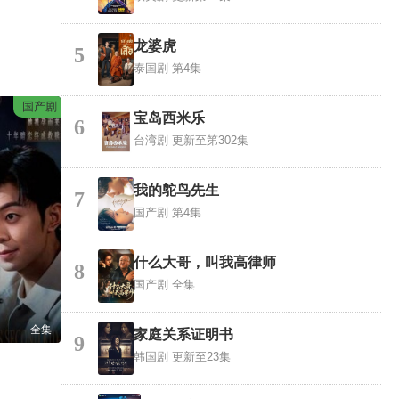
龙婆虎
5
泰国剧
第4集
国产剧
宝岛西米乐
6
台湾剧
更新至第302集
我的鸵鸟先生
7
国产剧
第4集
什么大哥，叫我高律师
8
国产剧
全集
全集
家庭关系证明书
9
韩国剧
更新至23集