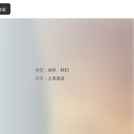
搜索
类型：
动作
、
科幻
语言：
土耳其语