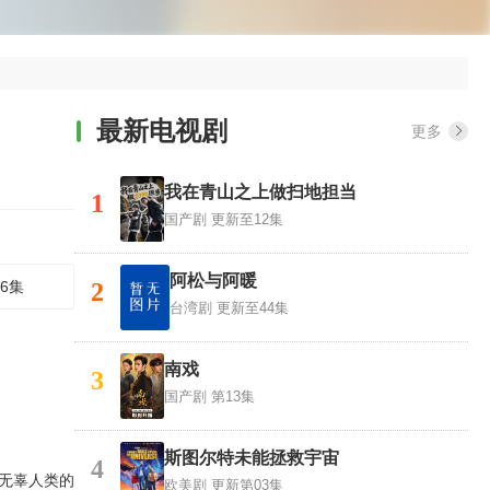
最新电视剧
更多
我在青山之上做扫地担当
1
国产剧
更新至12集
阿松与阿暖
6集
2
台湾剧
更新至44集
南戏
3
国产剧
第13集
斯图尔特未能拯救宇宙
4
无辜人类的
欧美剧
更新第03集