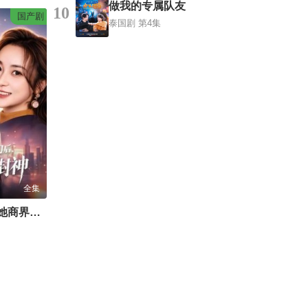
做我的专属队友
10
国产剧
泰国剧
第4集
全集
被逐出家门后，她商界封神