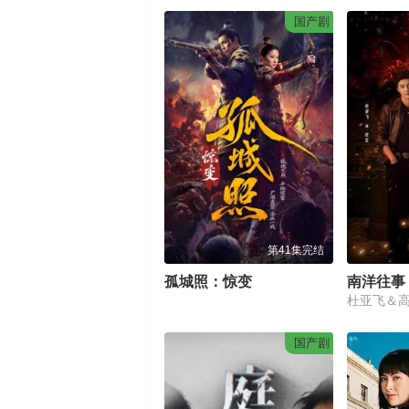
国产剧
第41集完结
孤城照：惊变
南洋往事
杜亚飞＆
国产剧