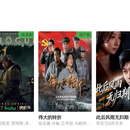
欧美剧
国产剧
全10集
已完结
伟大的转折
此后风雨无归期
真田广之,柯斯莫·贾维斯,泽井杏奈,浅野忠信,二阶堂富美,西冈德马,平岳大,阿部进之介,祁答院雄贵,尤新·李,托米·巴斯托,金井浩人,博元·井田,江见·神藤,健吾·桥本,森·马尔斯,俊·户田,真子·藤本,优香·古宇利,安成·竹岛,展也·岛本,田尻纯一,保罗·程,达科他·道尔比
侯京健,许敏,王韦智,马晓伟,吴佟,傅云昭,张再新
李百万&郑天奇