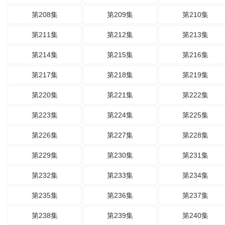
第208集
第209集
第210集
第211集
第212集
第213集
第214集
第215集
第216集
第217集
第218集
第219集
第220集
第221集
第222集
第223集
第224集
第225集
第226集
第227集
第228集
第229集
第230集
第231集
第232集
第233集
第234集
第235集
第236集
第237集
第238集
第239集
第240集