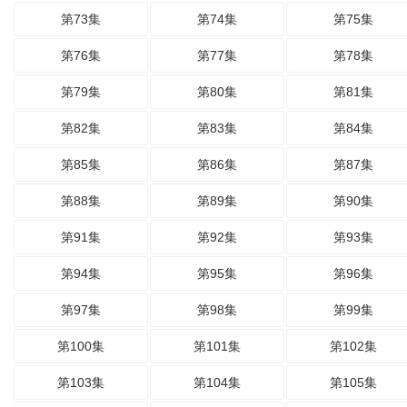
第73集
第74集
第75集
第76集
第77集
第78集
第79集
第80集
第81集
第82集
第83集
第84集
第85集
第86集
第87集
第88集
第89集
第90集
第91集
第92集
第93集
第94集
第95集
第96集
第97集
第98集
第99集
第100集
第101集
第102集
第103集
第104集
第105集