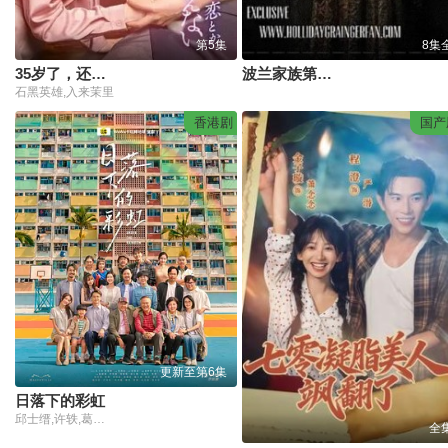
第5集
8集
35岁了，还谈什么恋爱
波兰家族第三季
石黑英雄,入来茉里
香港剧
国产
更新至第6集
日落下的彩虹
邱士缙,许轶,葛绰瑶,唐诗咏,潘灿良,许博文,夏雨,郭锋,吴浣仪,周家怡,梁业,栢天男,黃奕晨,陈欣妍,何洛瑶,苏文涛
全