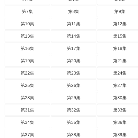
第7集
第8集
第9集
第10集
第11集
第12集
第13集
第14集
第15集
第16集
第17集
第18集
第19集
第20集
第21集
第22集
第23集
第24集
第25集
第26集
第27集
第28集
第29集
第30集
第31集
第32集
第33集
第34集
第35集
第36集
第37集
第38集
第39集