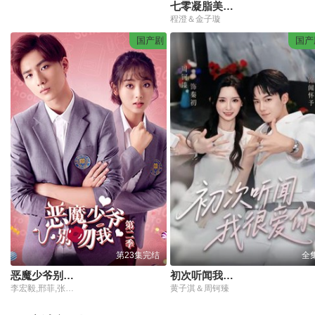
七零凝脂美人飒翻了
程澄＆金子璇
国产剧
国产
第23集完结
全
恶魔少爷别吻我第二季
初次听闻我很爱你
李宏毅,邢菲,张炯敏,符龙飞,郄路通,柏程俊,张晓唯,杨之楹
黄子淇＆周钶臻