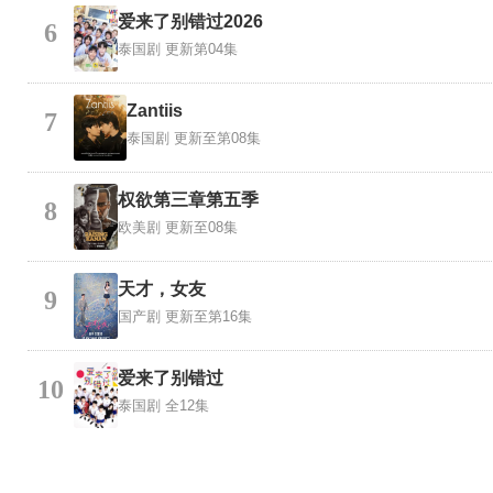
爱来了别错过2026
6
泰国剧
更新第04集
Zantiis
7
泰国剧
更新至第08集
权欲第三章第五季
8
欧美剧
更新至08集
天才，女友
9
国产剧
更新至第16集
爱来了别错过
10
泰国剧
全12集