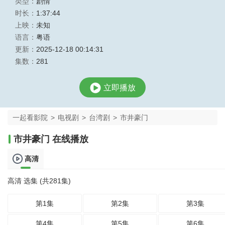
类型：
剧情
时长：
1:37:44
上映：
未知
语言：
粤语
更新：
2025-12-18 00:14:31
集数：
281
立即播放
一起看影院
>
电视剧
>
台湾剧
>
市井豪门
市井豪门 在线播放
高清
高清 选集 (共281集)
第1集
第2集
第3集
第4集
第5集
第6集