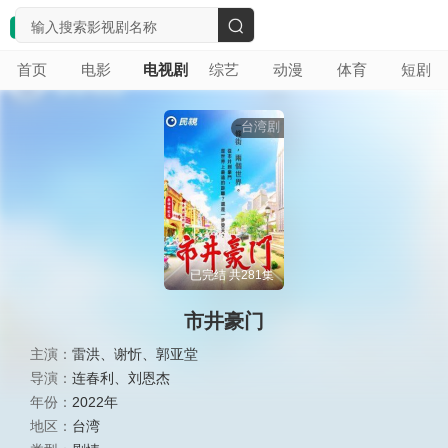
搜
首页
电影
电视剧
综艺
动漫
体育
短剧
索
台湾剧
已完结 共281集
市井豪门
主演：
雷洪
、
谢忻
、
郭亚堂
导演：
连春利
、
刘恩杰
年份：
2022年
地区：
台湾