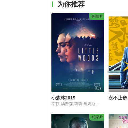
为你推荐
剧情片
正片
小森林2019
永不止步
泰莎·汤普森,莉莉·詹姆斯,卢克·柯比,詹姆斯·贝吉·戴尔,兰斯·莱迪克,Charlie Ray Reid,布兰登·波特,Jeremy St. James,Ryan Downs Hayden,伊丽莎白·麦斯威尔,露西·克里斯蒂安,莫甘娜·肖,Jason Newman,Amparo Garcia-Crow,Rochelle Robinson,乔·史蒂文斯,劳伦斯·瓦尔纳多,Lowell Bartholomee,Max Hartman,Allison Moseley
纪录片