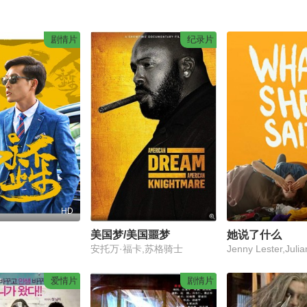
剧情片
纪录片
HD
美国梦/美国噩梦
她说了什么
安托万·福卡,苏格骑士
爱情片
剧情片