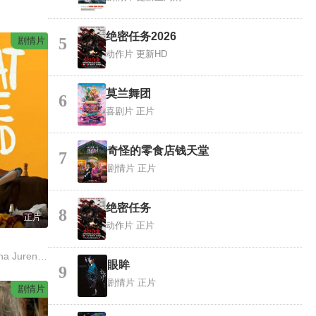
绝密任务2026
5
剧情片
动作片
更新HD
莫兰舞团
6
喜剧片
正片
奇怪的零食店钱天堂
7
剧情片
正片
绝密任务
8
正片
动作片
正片
Jenny Lester,Juliana Jurenas,Peter Evangelista,Vaishnavi Sharma,Aida Leguizamon
眼眸
9
剧情片
正片
剧情片