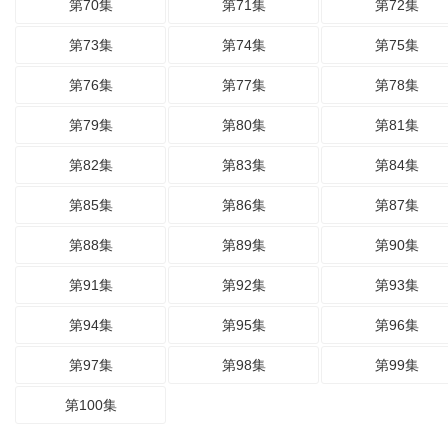
第70集
第71集
第72集
第73集
第74集
第75集
第76集
第77集
第78集
第79集
第80集
第81集
第82集
第83集
第84集
第85集
第86集
第87集
第88集
第89集
第90集
第91集
第92集
第93集
第94集
第95集
第96集
第97集
第98集
第99集
第100集