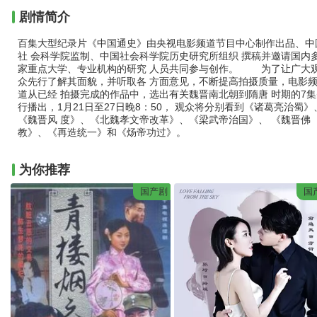
剧情简介
百集大型纪录片《中国通史》由央视电影频道节目中心制作出品、中
社 会科学院监制、中国社会科学院历史研究所组织 撰稿并邀请国内
家重点大学、专业机构的研究 人员共同参与创作。 为了让广大
众先行了解其面貌，并听取各 方面意见，不断提高拍摄质量，电影
道从已经 拍摄完成的作品中，选出有关魏晋南北朝到隋唐 时期的7集
行播出，1月21日至27日晚8：50， 观众将分别看到《诸葛亮治蜀》
《魏晋风 度》、《北魏孝文帝改革》、《梁武帝治国》、 《魏晋佛
教》、《再造统一》和《炀帝功过》。
为你推荐
国产剧
国