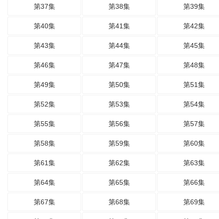
第37集
第38集
第39集
第40集
第41集
第42集
第43集
第44集
第45集
第46集
第47集
第48集
第49集
第50集
第51集
第52集
第53集
第54集
第55集
第56集
第57集
第58集
第59集
第60集
第61集
第62集
第63集
第64集
第65集
第66集
第67集
第68集
第69集