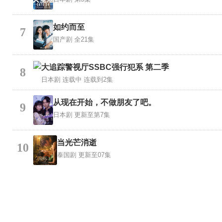
如约而至
7
国产剧
全21集
大追踪警视厅SSBC强行犯系 第二季
8
日本剧
连载中 连载到2集
从现在开始，不做朋友了吧。
9
日本剧
更新至第7集
当光芒消逝
10
泰国剧
更新至07集