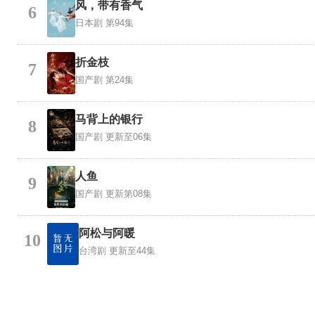
风，带有香气
6
日本剧
第94集
折金枝
7
国产剧
第24集
马背上的银行
8
国产剧
更新至06集
人鱼
9
国产剧
更新第08集
阿松与阿暖
10
台湾剧
更新至44集