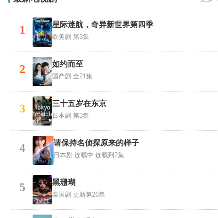
星际迷航，奇异新世界第四季
1
欧美剧
第3集
如约而至
2
国产剧
全21集
三十五岁在东京
3
日本剧
第3集
请保持名侦探原来的样子
4
日本剧
连载中 连载到2集
黑珊瑚
5
泰国剧
更新第26集