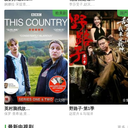
婉娜拉·宋提查,米提隆·班栓,迪.威威迪.巴沃隆凯拉霆卡州恩,拓朴·特温·苏拉彻耿,萨哈拉·西兰塔纳普瓦敦
李莎旻子,赵滨,廖彦龙
欧美剧
国产
已完结
全
英村脑残故事第二季
野路子·第1季
保罗·查希迪,查理·库珀,黛西·梅·库珀,崔佛·库珀,保罗·库珀
赵星卉＆马瑞泽
最新电视剧
更多