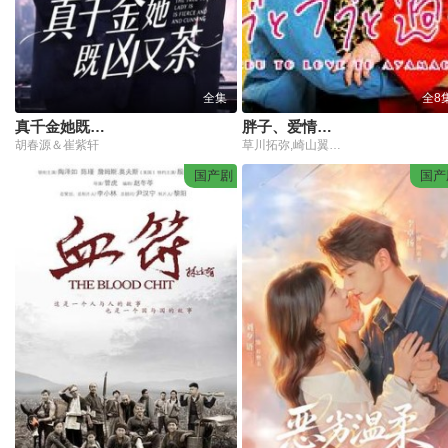
全集
全8
真千金她既凶又茶
胖子、爱情和错误！
胡春源＆崔紫轩
草川拓弥,崎山翼,太田梦莉
国产剧
国产