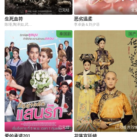
已完结
全
生死血符
恶劣温柔
陈瑾,陶泽如,武强,殷桃,郭晓东,詹姆斯
李卓扬＆刘夕语
泰国剧
国产
已完结
已完结 共22
爱的承诺2019国语版
花落宫廷错流年第一季