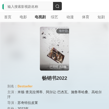
搜
首页
电影
电视剧
综艺
动漫
体育
短剧
索
海外剧
已完结 共8集
畅销书2022
别名：
Bestseller
主演：
米顿·查克拉博蒂
、
阿尔让·巴杰瓦
、
施鲁蒂哈桑
、
高哈尔
汗
导演：
苏奇特拉皮莱
年份：
2022年