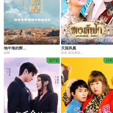
已完结
已完结 共40
地中海的辉煌——罗马帝国的兴衰
天国凤凰
赵林
彭缇·翁吉查浓,翁拉吾·尼永萨,派.帕提特.披斯缇奎,帕拉蒂·永帕素
国产剧
日本