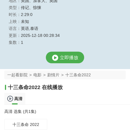
地区：
美国
、
加拿大
、
英国
类型：
传记
、
惊悚
时长：
2:29:0
上映：
未知
语言：
英语,泰语
更新：
2025-12-18 00:28:34
集数：
1
立即播放
一起看影院
>
电影
>
剧情片
>
十三条命2022
十三条命2022 在线播放
高清
高清 选集 (共1集)
十三条命 2022