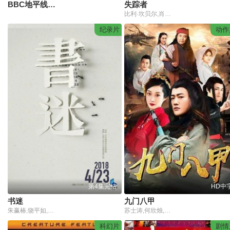
BBC地平线：如何制造时间机器
失踪者
比利·坎贝尔,肖恩·多伊尔,瑞恩·杜赛特
纪录片
动作
第4集完结
HD中
书迷
九门八甲
朱赢椿,饶平如,马力,钱小华,姜寻,史航,徐凤文,陈逸华,鲁毅,王汉龙,胡同
苏士涛,何欣烛,温海波
科幻片
剧情