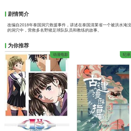
剧情简介
改编自2018年泰国洞穴救援事件，讲述在泰国清莱省一个被洪水淹
的洞穴中，营救多名野猪足球队队员和教练的故事。
为你推荐
动漫电影
纪录