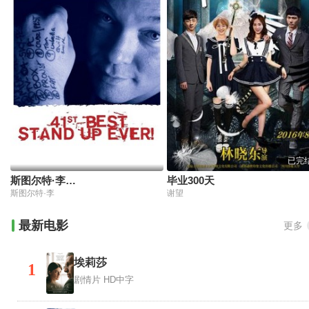
已完
斯图尔特·李：史上第41佳单口表演
毕业300天
斯图尔特·李
谢望
最新电影
更多
埃莉莎
1
剧情片
HD中字