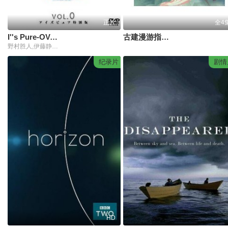
正片
全4
I''s Pure-OVA后篇
古建漫游指南第一季
野村胜人,伊藤静,中世明日香,后藤邑子,铃木菜穗子,门胁舞以,胜生真沙子,汤屋敦子,诸角宪一,小伏伸之,成濑诚,江川央生
纪录片
剧情
HD