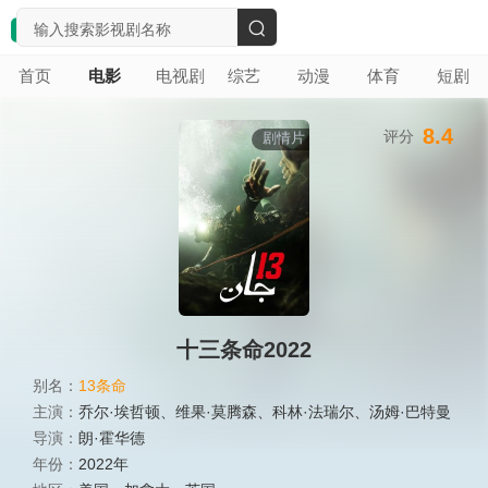
搜
首页
电影
电视剧
综艺
动漫
体育
短剧
索
8.4
评分
剧情片
十三条命2022
别名：
13条命
主演：
乔尔·埃哲顿
、
维果·莫腾森
、
科林·法瑞尔
、
汤姆·巴特曼
导演：
朗·霍华德
年份：
2022年