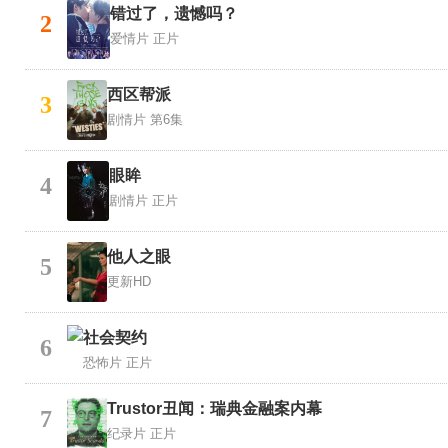
错过了，遗憾吗？
2
爱情片
正片
西区帮派
3
剧情片
第6集
眼眸
4
剧情片
正片
他人之眼
5
更新HD
社会契约
6
恐怖片
正片
Trustor丑闻：瑞典金融案内幕
7
纪录片
正片