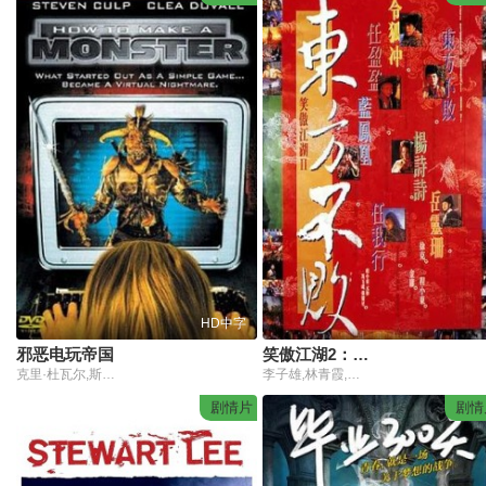
HD中字
邪恶电玩帝国
笑傲江湖2：东方不败1992
克里·杜瓦尔,斯蒂文·卡普
李子雄,林青霞,李连杰,关之琳,李嘉欣
剧情片
剧情