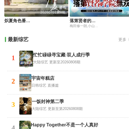
20260701第3期
第7
炽夏角色番综·炽热的夏天
落第贤者的学院无双第二回转生
梅田修一朗,小山内怜央,白石晴香,加藤英美里,平川大辅,东地宏树,福原绫香
最新综艺
更多
忙忙碌碌寻宝藏·双人成行季
1
大陆综艺
更新至20260808期
宇宙年糕店
2
日韩综艺
直播篇
一饭封神第二季
3
大陆综艺
更新至第20260808期
Happy Together不是一个人真好
4