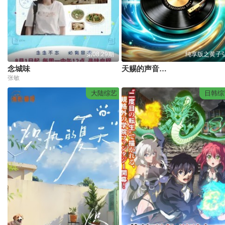
第08.29期
纯享版之黄子
念城味
天赐的声音第7季
张敏
大陆综艺
日韩综