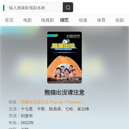
搜
首页
电影
电视剧
综艺
动漫
体育
短剧
索
大陆综艺
已完结 共20期
熊猫出没请注意
别名：
熊貓出沒請注意,Pop up！Pandas！
主演：
十七君
、
卡斯
、
陈鼎鼎
、
七哈
、
崔云峰
导演：
刘唐华
年份：
2022年