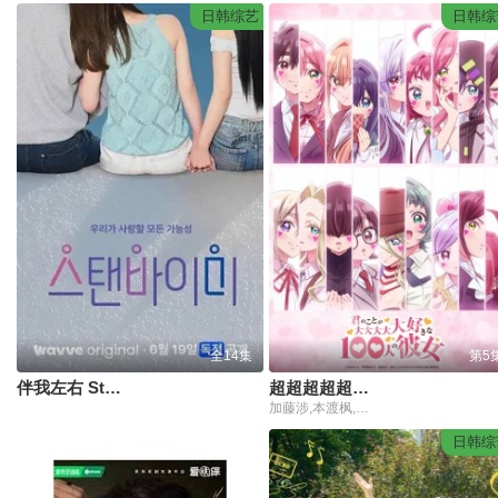
日韩综艺
日韩综
全14集
第5
伴我左右 Stand BI Me
超超超超超喜欢你的100个女朋友第三季
加藤涉,本渡枫,富田美忧,长绳麻理亚,濑户麻沙美,朝井彩加,上坂堇,进藤天音,三森铃子,高桥李依,Lynn,高尾奏音,石原夏织,竹达彩奈,千叶繁,上田祐司
日韩综