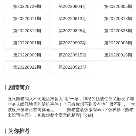
第20220729期
第20220804期
第20220805期
第20220811期
第20220812期
第20220818期
第20220819期
第20220825期
第20220826期
第20220901期
第20220902期
第20220908期
第20220909期
第20220915期
第20220916期
第20220922期
第20220923期
剧情简介
五只熊猫闯入不同地区准备大“闹”一场，神秘的挑战任务又触发了哪
些令人瞳孔地震的随机事件！？只有你想不到没有他们做不到，一大
波欢声笑语正在向你逼近…… 熊猫堂喷饭微综aka下饭神器《熊猫
出没请注意》，包揽你整个夏天的精彩[打call]
为你推荐