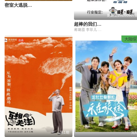
密室大逃脱第八季
更新至20260807
超棒的我们第二季
蒋璐霞 李菲儿 屈菁菁 刘维 吴俊霆 赵辰龙
大陆综
第1期
完