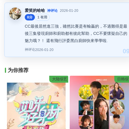
爱笑的哈哈
神评论
2026-01-20
8分
1 有用
CC最後居然進三強，雖然比賽是有輸贏的，不過難得是最
後三集發現廚師和廚助都有彼此幫助，CC不要懷疑自己的
魅力哦？！ 還有飛行評委黑白廚師快來學學啦.
神评论
0
2026-01-20
为你推荐
大陆综艺
日韩综