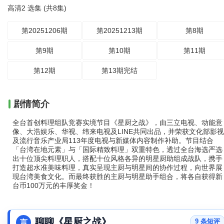
高清2 选集 (共8集)
第20251206期
第20251213期
第8期
第9期
第10期
第11期
第12期
第13期完结
剧情简介
全台首创料理组队竞赛实境节目《星厨之战》，由三立电视、动能意
像、大浩娱乐、华视、纬来电视及LINE共同出品，并荣获文化部影视
及流行音乐产业局113年度电视与新媒体内容制作补助。节目结合
「台湾在地元素」与「国际精致料理」双重特色，透过全台海选严选
出十位顶尖料理职人，搭配十位风格各异的明星厨助组成战队，携手
打造超水准美味料理，真实呈现主厨与明星间的协作过程，向世界展
现台湾美食文化。而最终获胜的主厨与明星助手组合，将各自获得新
台币100万元的丰厚奖金！
聊聊《星厨之战》
9 条短评
言