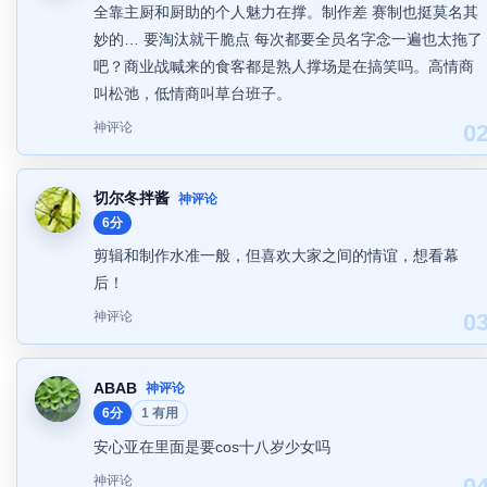
全靠主厨和厨助的个人魅力在撑。制作差 赛制也挺莫名其
妙的… 要淘汰就干脆点 每次都要全员名字念一遍也太拖了
吧？商业战喊来的食客都是熟人撑场是在搞笑吗。高情商
叫松弛，低情商叫草台班子。
神评论
0
切尔冬拌酱
神评论
6分
剪辑和制作水准一般，但喜欢大家之间的情谊，想看幕
后！
神评论
0
ABAB
神评论
6分
1 有用
安心亚在里面是要cos十八岁少女吗
神评论
0