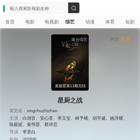
搜
首页
电影
电视剧
综艺
动漫
体育
短剧
索
2.0
评分
港台综艺
更新至第13期完结
星厨之战
英文名：
xingchuzhizhan
主演：
白润音
、
安心亚
、
李玉玺
、
林予晞
、
胡宇威
、
姚淳耀
、
陈庭妮
、
黄伟晋
、
蔡诗芸
导演：
李景白
年份：
2025年