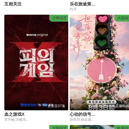
互相关注
乐在旅途第三季
内详
日韩综艺
大陆综
更新至07集
更新至20260809(花絮特辑
血之游戏X
心动的信号第九季
李尚敏,洪榛浩,박지민,곽범,서출구,하승진
薛凯琪,杨超越,代旭,杜海涛,张纯烨
大陆综艺
欧美综