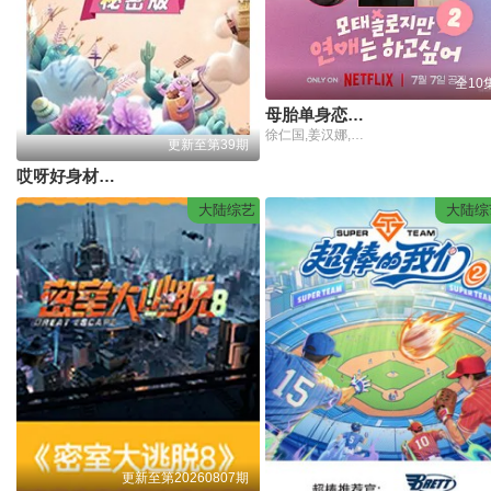
全10
母胎单身恋爱大作战2
徐仁国,姜汉娜,李恩智,车正元
更新至第39期
哎呀好身材秘密版
大陆综艺
大陆综
更新至第20260807期