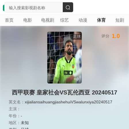
搜
首页
电影
电视剧
综艺
动漫
体育
短剧
索
1.0
评分
足球
HD
西甲联赛 皇家社会VS瓦伦西亚 20240517
英文名：
xijialiansaihuangjiashehuiVSwalunxiya20240517
主演：
年份：
-
地区：
未知