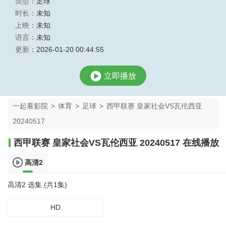
类型：
足球
时长：
未知
上映：
未知
语言：
未知
更新：
2026-01-20 00:44:55
立即播放
一起看影院
>
体育
>
足球
>
西甲联赛 皇家社会VS瓦伦西亚
20240517
西甲联赛 皇家社会VS瓦伦西亚 20240517 在线播放
高清2
高清2 选集 (共1集)
HD