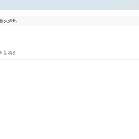
枪火炽热
全高清8