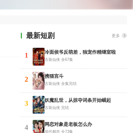
最新短剧
更多
冷面侯爷反萌差，独宠作精继室啦
1
古装仙侠
全67集
携猫宫斗
2
古装仙侠
全集完结
妖魔乱世，从掠夺词条开始崛起
3
古装仙侠
完结
网恋对象是老板怎么办
4
现代都市
全73集