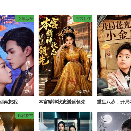
女频恋爱
古装仙侠
完结
全集完结
别再想我
本宫精神状态遥遥领先
现代都市