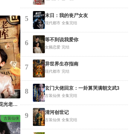
末日：我的丧尸女友
5
现代都市
全集完结
等不到说我爱你
6
女频恋爱
完结
异世界生存指南
7
现代都市
完结
玄门大佬回京：一卦算哭满朝文武3
8
完结
古装仙侠
全集完结
重生八岁，开局花光老爸小金库
清河创世记
9
古装仙侠
古装仙侠
全集完结