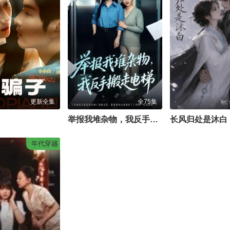
更新全集
全75集
举报我堆杂物，我反手搬走电梯
长风归处是沐白
年代穿越