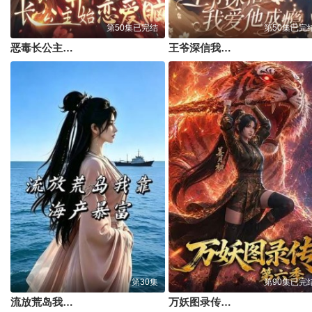
第50集已完结
第50集已完
恶毒长公主开始恋爱脑
王爷深信我爱他成瘾
第30集
第90集已完
流放荒岛我靠海产暴富
万妖图录传第六季