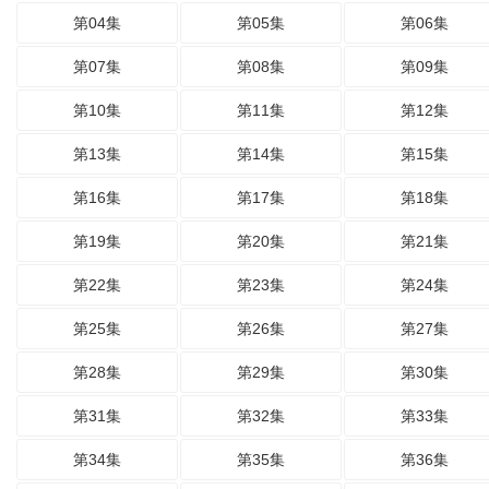
第04集
第05集
第06集
第07集
第08集
第09集
第10集
第11集
第12集
第13集
第14集
第15集
第16集
第17集
第18集
第19集
第20集
第21集
第22集
第23集
第24集
第25集
第26集
第27集
第28集
第29集
第30集
第31集
第32集
第33集
第34集
第35集
第36集