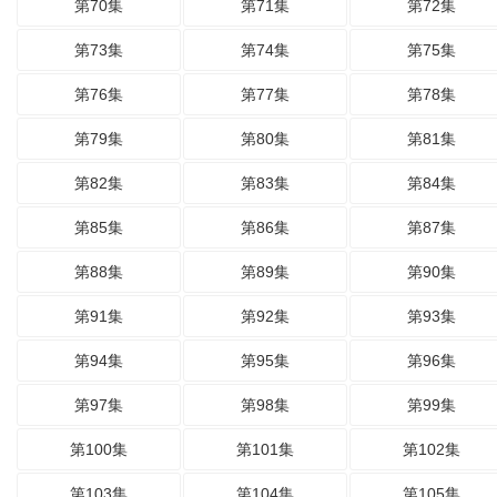
第70集
第71集
第72集
第73集
第74集
第75集
第76集
第77集
第78集
第79集
第80集
第81集
第82集
第83集
第84集
第85集
第86集
第87集
第88集
第89集
第90集
第91集
第92集
第93集
第94集
第95集
第96集
第97集
第98集
第99集
第100集
第101集
第102集
第103集
第104集
第105集