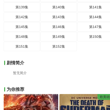
第139集
第140集
第141集
第142集
第143集
第144集
第145集
第146集
第147集
第148集
第149集
第150集
第151集
第152集
剧情简介
暂无简介
为你推荐
欧美动