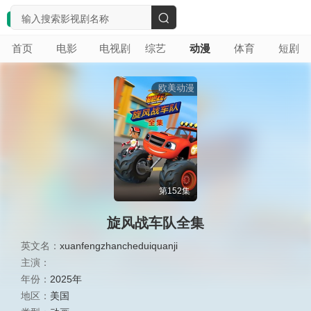
搜
首页
电影
电视剧
综艺
动漫
体育
短剧
索
欧美动漫
第152集
旋风战车队全集
英文名：
xuanfengzhancheduiquanji
主演：
年份：
2025年
地区：
美国