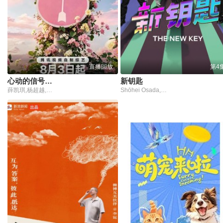
直播回放
第4
心动的信号第9季
新钥匙
薛凯琪,杨超越,代旭,杜海涛,张纯烨
Shōhei Osada,Shun Matsuo,Soshina