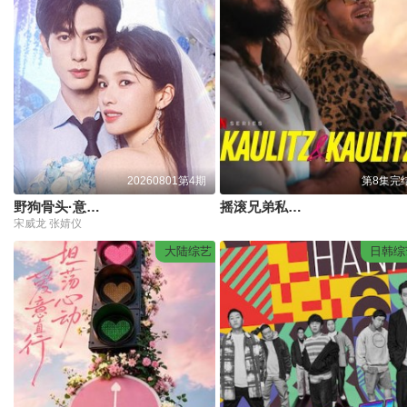
20260801第4期
第8集完
野狗骨头·意犹未尽
摇滚兄弟私生活第三季
宋威龙 张婧仪
大陆综艺
日韩综