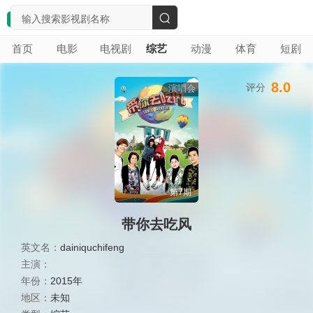
搜
首页
电影
电视剧
综艺
动漫
体育
短剧
索
8.0
评分
演唱会
第7期
带你去吃风
英文名：
dainiquchifeng
主演：
年份：
2015年
地区：
未知