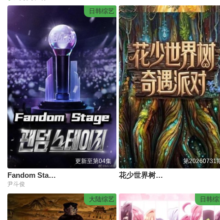
日韩综艺
更新至第04集
第20260731
Fandom Stage
花少世界树奇遇派对
尹斗俊
大陆综艺
日韩综