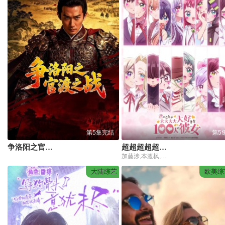
第5集完结
第5
争洛阳之官渡之战
超超超超超喜欢你的100个女朋友第三季
加藤涉,本渡枫,富田美忧,长绳麻理亚,濑户麻沙美,朝井彩加,上坂堇,进藤天音,三森铃子,高桥李依,Lynn,高尾奏音,石原夏织,竹达彩奈,千叶繁,上田祐司
大陆综艺
欧美综