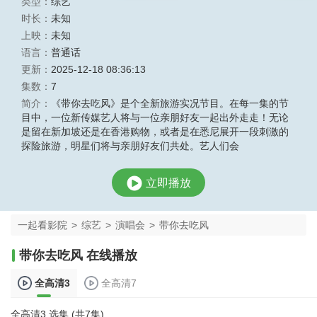
类型：
综艺
时长：
未知
上映：
未知
语言：
普通话
更新：
2025-12-18 08:36:13
集数：
7
简介：
《带你去吃风》是个全新旅游实况节目。在每一集的节
目中，一位新传媒艺人将与一位亲朋好友一起出外走走！无论
是留在新加坡还是在香港购物，或者是在悉尼展开一段刺激的
探险旅游，明星们将与亲朋好友们共处。艺人们会
立即播放
一起看影院
>
综艺
>
演唱会
>
带你去吃风
带你去吃风 在线播放
全高清3
全高清7
全高清3 选集 (共7集)