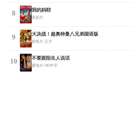
我的妈耶
8
喜剧片
大决战！超奥特曼八兄弟国语版
9
剧情片
正片
不要跟陌生人说话
10
爱情片
HD中字