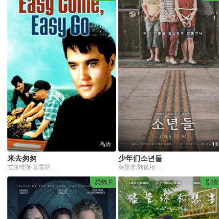
高清
H
来去匆匆
少年们소년들
艾尔维斯·普雷斯利,派特·哈林顿,帕特·普瑞丝特
薛景求,刘俊相,陈庆,许成泰,廉惠兰,金东英
恐怖片
剧情