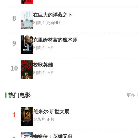
在巨大的洋葱之下
8
剧情片
更新HD
克里姆林宫的魔术师
9
剧情片
正片
校歌英雄
10
剧情片
正片
热门电影
更多
维米尔·旷世大展
1
纪录片
正片
蜘蛛侠：英雄无归