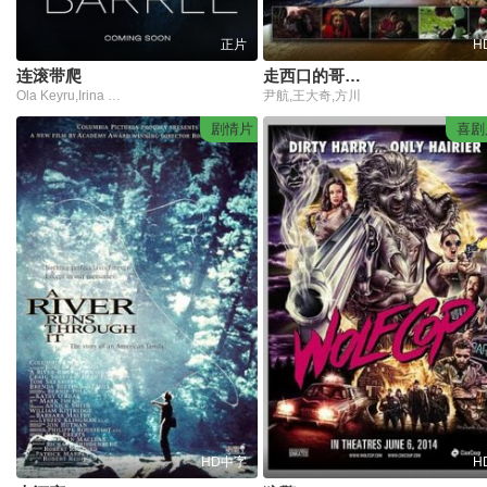
正片
H
连滚带爬
走西口的哥哥没回来
Ola Keyru,Irina Kobzeva,Natan Paul-Collis
尹航,王大奇,方川
剧情片
喜剧
HD中字
H