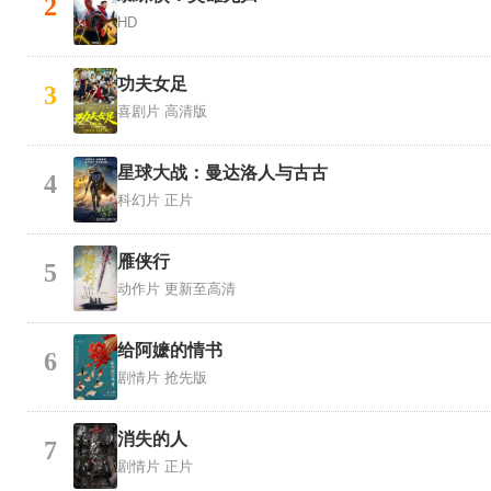
2
HD
功夫女足
3
喜剧片
高清版
星球大战：曼达洛人与古古
4
科幻片
正片
雁侠行
5
动作片
更新至高清
给阿嬷的情书
6
剧情片
抢先版
消失的人
7
剧情片
正片