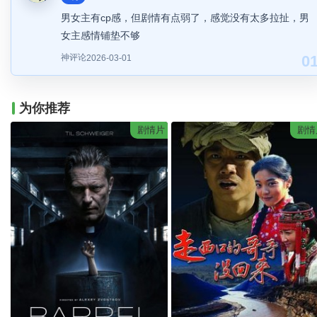
男女主有cp感，但剧情有点弱了，感觉没有太多拉扯，男
女主感情铺垫不够
神评论
0
2026-03-01
为你推荐
剧情片
剧情