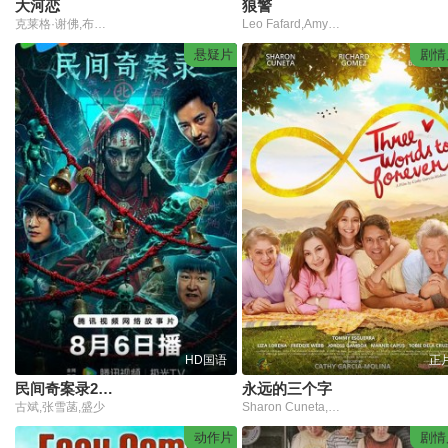
大河恋
狼警
克莱格·谢佛,布拉德·皮特,汤姆·斯凯里特,布兰达·布莱斯,艾米丽·劳伊德,伊迪·麦克勒格,斯蒂芬·谢伦,妮科尔·伯德特,苏珊·特雷勒,迈克尔·库立兹,罗布·考克斯,弗雷德·奥克兰,麦金太尔·狄克逊,威廉·胡特金斯,杰斯·施维德,约瑟夫·高登-莱维特,罗伯特·雷德福
Leo Fafard,Amy Matysio,莎拉·林德,Corinne Conley,杰西·莫斯,Jonathan Cherry,艾丹·迪瓦恩,詹姆斯·惠廷汉,Ryland Alexander,Jason Shabatoski,Lyndon Bray,Victor Lam,Cheryl Mazil,Laura Abramsen,Josh Strait
悬疑片
剧情
HD国语
正
民间奇案录2026
永远的三个字
古斌,张雪菡,盛少
Sharon Cuneta,Richard Gomez,凯瑟琳·贝纳尔多
动作片
剧情