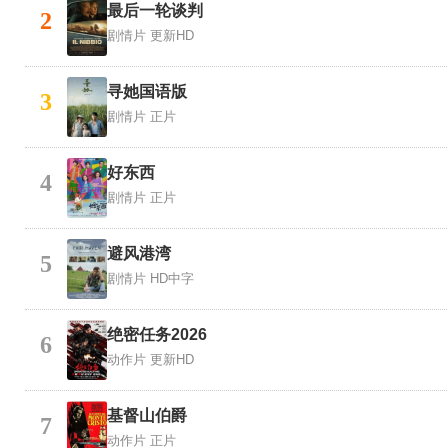
最后一轮谈判
2
剧情片
更新HD
寻她国语版
3
剧情片
正片
好东西
4
剧情片
正片
避风港湾
5
剧情片
HD中字
绝密任务2026
6
动作片
更新HD
基督山伯爵
7
动作片
正片