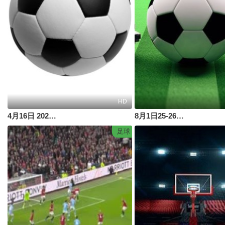
HD
4月16日 2024U23亚洲杯小组赛 韩国VS阿联酋
8月1日25-26赛季中甲联赛 延边龙鼎VS南京城市
足球