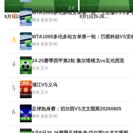
正片
WTA1000多伦多站女单第一轮：王欣瑜VS卡萨
2
8月1日25-26赛季湖北省城市足球联赛 潜江龙虾队VS黄冈祥云队
8月1日25-26赛季中乙联赛 大连英博B队VS上海海港B队
网球
更新至HD
WTA1000多伦多站女单第一轮：巴图科娃VS
3
网球
更新至HD
24-25赛季西甲第2轮 塞尔塔维戈vs瓦伦西亚
4
足球
正片
浦江VS义乌
5
篮球
正片
足球热身赛：切尔西VS尤文图斯20260805
6
网球
更新至HD
8月5日25-26赛季足球热身 切尔西VS尤文图斯