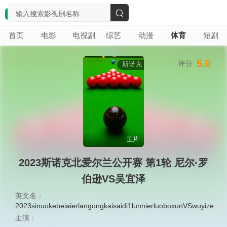
搜
首页
电影
电视剧
综艺
动漫
体育
短剧
索
5.0
评分
斯诺克
正片
2023斯诺克北爱尔兰公开赛 第1轮 尼尔·罗
伯逊VS吴宜泽
英文名：
2023sinuokebeiaierlangongkaisaidi1lunnierluoboxunVSwuyize
主演：