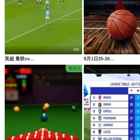
HD
英超 曼联vs曼城 (詹俊、张路、李子琪) 20231029
8月1日25-26赛季桂BA 北海市VS玉林市
斯诺克