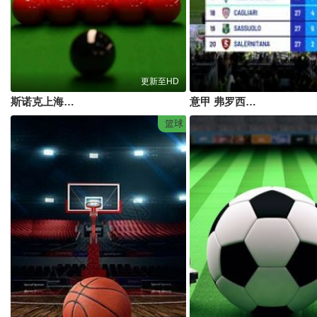
更新至HD
斯诺克上海大师赛第二轮：约翰·希金斯VS杰克·利索夫斯基
意甲 弗罗西诺内vs莱切 (鲁靖明) 20240303
篮球