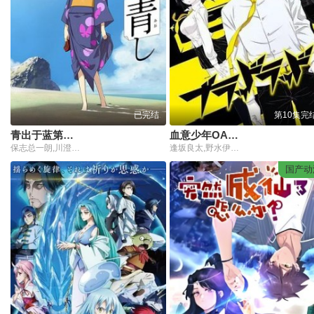
已完结
第10集完
青出于蓝第一季
血意少年OAD：我辈不是猫
保志总一朗,川澄绫子,雪野五月
逢坂良太,野水伊织,木村良平
国产动