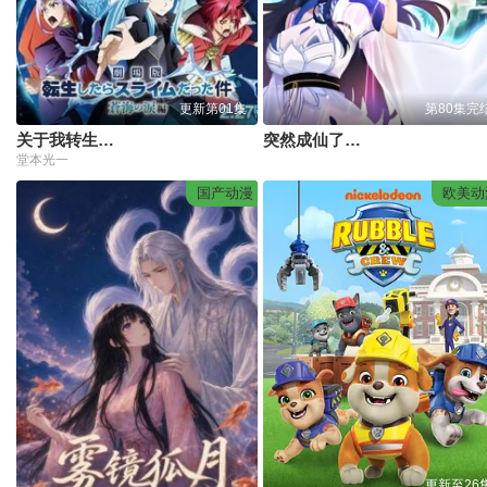
更新第01集
第80集完
关于我转生变成史莱姆这档事苍海之泪篇劇場版
突然成仙了怎么办第七季
堂本光一
国产动漫
欧美动
更新至26