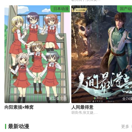
日本动漫
国产动
第12集完结
全74
向阳素描×蜂窝
人间最得意
胡良伟,张文婕,杨瑨晗,聂曦映,廖许可,刘思岑,言浩
最新动漫
更多