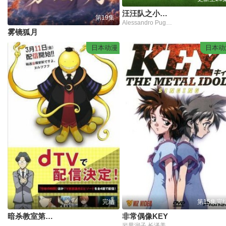
汪汪队之小砾与工程家族第三季
第19集
Alessandro Pugiotto,Leslie Adlam,拉克斯顿·汉斯贝克
雾镜狐月
日本动漫
日本动
完结
第15集完
暗杀教室第二季课外授课篇
非常偶像KEY
岩男润子,长泽美树,森川智之,家中宏,速水奖,小杉十郎太,绪方贤一,峰惠研,小野健一,三木真一郎