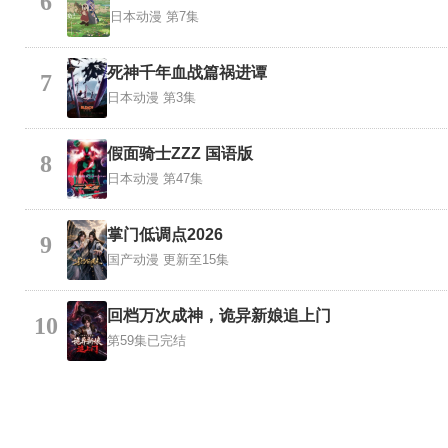
6
日本动漫
第7集
死神千年血战篇祸进谭
7
日本动漫
第3集
假面骑士ZZZ 国语版
8
日本动漫
第47集
掌门低调点2026
9
国产动漫
更新至15集
回档万次成神，诡异新娘追上门
10
第59集已完结