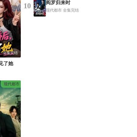
阎罗归来时
10
现代都市
全集完结
全集完结
见了她
现代都市