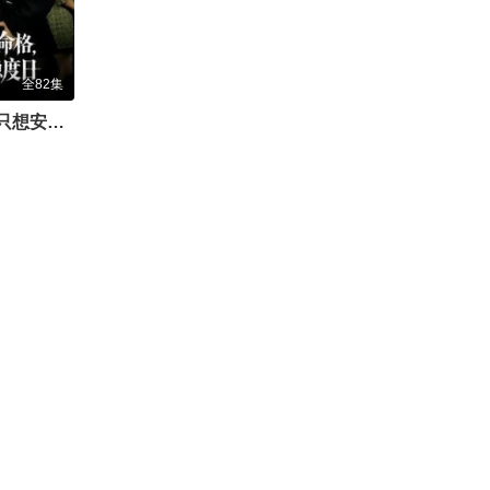
全82集
天生顶级命格，只想安稳度日