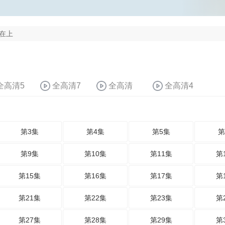
在上
全高清5
全高清7
全高清
全高清4
第3集
第4集
第5集
第
第9集
第10集
第11集
第
第15集
第16集
第17集
第
第21集
第22集
第23集
第
第27集
第28集
第29集
第