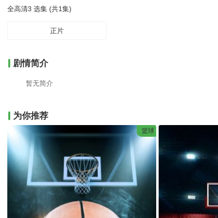
全高清3 选集 (共1集)
正片
剧情简介
暂无简介
为你推荐
篮球