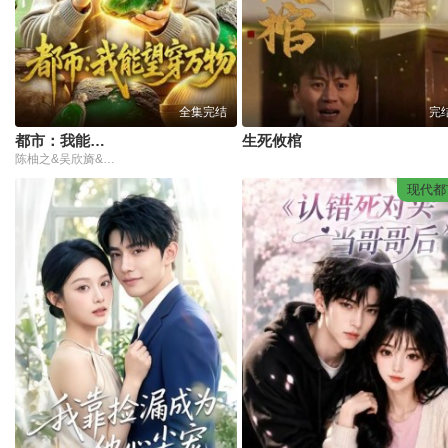
全集完结
完
都市：我能望穿万物
生死攸棺
陈柚之&吴欣旖&李昊悦
现代都