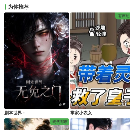
为你推荐
有声动
正片
一口气看
剧本世界：无免之门
掌家小农女
现代都市