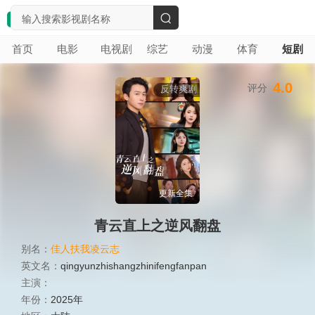
搜
首页
电影
电视剧
综艺
动漫
体育
短剧
索
4.0
评分
反转爽剧
更新全集
青云直上之逆风翻盘
别名：
佳人扶我凌云志
英文名：
qingyunzhishangzhinifengfanpan
主演：
年份：
2025年