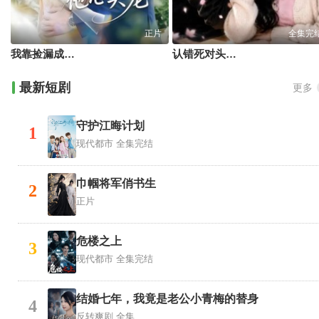
正片
全集完
我靠捡漏成为他心尖宠
认错死对头当哥哥后
最新短剧
更多
守护江晦计划
1
现代都市
全集完结
巾帼将军俏书生
2
正片
危楼之上
3
现代都市
全集完结
结婚七年，我竟是老公小青梅的替身
4
反转爽剧
全集