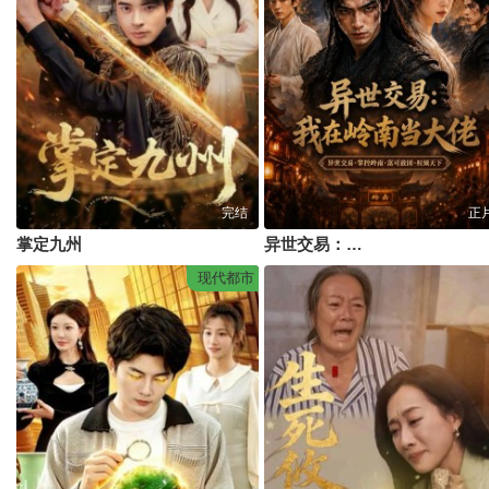
完结
正
掌定九州
异世交易：我在岭南当大佬
现代都市