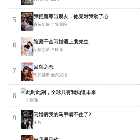
我把魔尊当朋友，他竟对我动了心
5
古装仙侠
全集完结
隐藏千金闪婚遇上裴先生
6
女频恋爱
全80集
囚鸟之恋
7
现代都市
全集完结
此时此刻，全球只有我知道未来
8
全80集
闪婚后我的马甲瞒不住了2
9
正片
当我遇见你