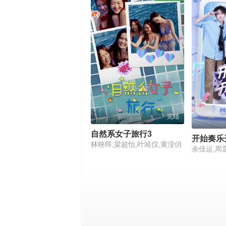
完结
自然系女子旅行3
开始奏乐
林映晖,梁超怡,叶靖仪,黄滢仴
余佳运,周