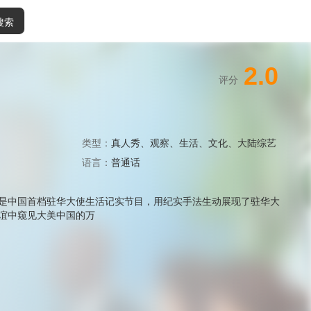
搜索
2.0
评分
类型：
真人秀
、
观察
、
生活
、
文化
、
大陆综艺
语言：
普通话
是中国首档驻华大使生活记实节目，用纪实手法生动展现了驻华大
谊中窥见大美中国的万