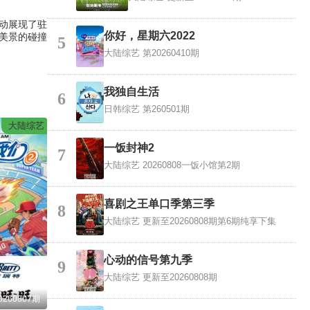
动展现了驻
你好，星期六2022
美景的碰撞
5
大陆综艺
第20260410期
我独自生活
6
日韩综艺
第260501期
大陆综艺
一饭封神2
7
大陆综艺
20260808一饭小馆第2期
喜剧之王单口季第三季
8
大陆综艺
更新至20260808期第6期纯享下集
心动的信号第九季
9
大陆综艺
更新至20260808期
260807期