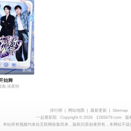
第3期
开始舞
震南,张星特
排行榜
|
网站地图
|
最新更新
|
Sitemap
一起看影院
Copyright © 2026
1265679.com
版
本站所有视频均来自互联网收集而来，版权归原创者所有，本网站不提