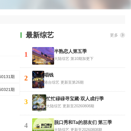
最新综艺
更多
半熟恋人第五季
1
大陆综艺
第10期加更下
唱钱
60131期
2
港台综艺
更新至第26期
60321期
忙忙碌碌寻宝藏·双人成行季
3
大陆综艺
更新至20260808期
脱口秀和Ta的朋友们 第三季
4
大陆综艺
更新至20260808期