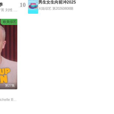
男生女生向前冲2025
10
季
大陆综艺
第20260808期
蒋璐霞 李菲儿 屈菁菁 刘维 吴俊霆 赵辰龙
欧美综艺
第27集
Evan Ross Katz,Michelle Buteau,Rachel Bloom