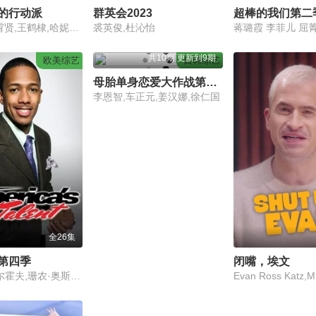
的行动派
群英会2023
超棒的我们第二
黄明昊,秦霄贤,王鹤棣,哈妮克孜,梁靖康
裘英俊,杜沁怡
共10期 更新到9期
欧美综艺
日韩综艺
母胎单身恋爱大作战第二季
李恩智,车正元,姜汉娜,徐仁国
全26集
第四季
闭嘴，埃文
大卫·哈塞尔霍夫,珊农·奥斯博内,皮尔斯·摩根