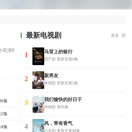
最新电视剧
更多
全高清8
马背上的银行
1
国产剧
更新至第4集
新男友
2
泰国剧
更新至第1集
我们愉快的好日子
06集
3
韩国剧
第91集
12集
风，带有香气
4
18集
日本剧
更新至第94集