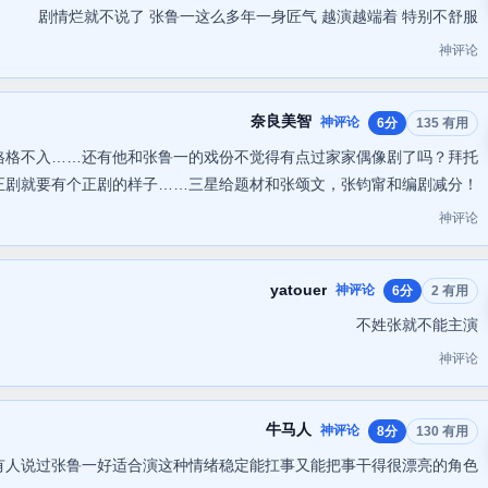
剧情烂就不说了 张鲁一这么多年一身匠气 越演越端着 特别不舒服
神评论
奈良美智
神评论
6分
135 有用
格格不入……还有他和张鲁一的戏份不觉得有点过家家偶像剧了吗？拜托
正剧就要有个正剧的样子……三星给题材和张颂文，张钧甯和编剧减分！
神评论
yatouer
神评论
6分
2 有用
不姓张就不能主演
神评论
牛马人
神评论
8分
130 有用
有人说过张鲁一好适合演这种情绪稳定能扛事又能把事干得很漂亮的角色