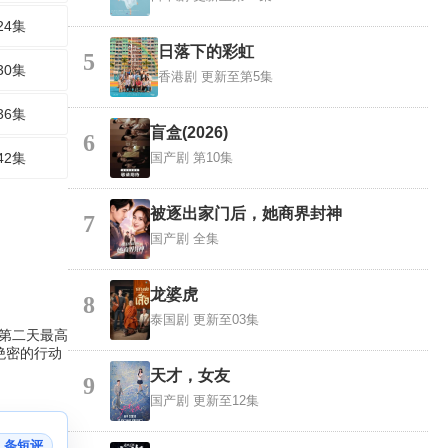
24集
日落下的彩虹
5
30集
香港剧
更新至第5集
36集
盲盒(2026)
6
42集
国产剧
第10集
被逐出家门后，她商界封神
7
国产剧
全集
龙婆虎
8
泰国剧
更新至03集
料第二天最高
绝密的行动
天才，女友
9
国产剧
更新至12集
7 条短评