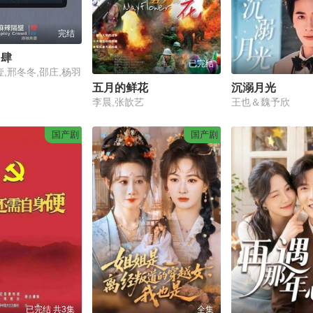
完结
·肆
已完结
壹,邢冬冬,邵庄,杨羽
五月的鲜花
沉溺月光
李晨,张歆艺
王也＆魏予欣
国产剧
国产剧
已完结 共3集
全集