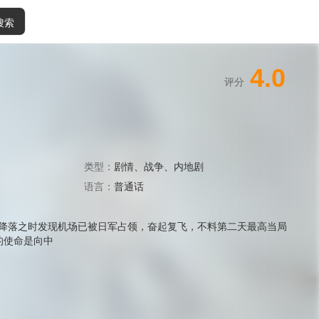
搜索
4.0
评分
类型：
剧情
、
战争
、
内地剧
语言：
普通话
场，降落之时发现机场已被日军占领，奋起复飞，不料第二天最高当局
的使命是向中