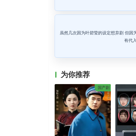
虽然几次因为叶碧莹的设定想弃剧 但因
有代入
为你推荐
国产剧