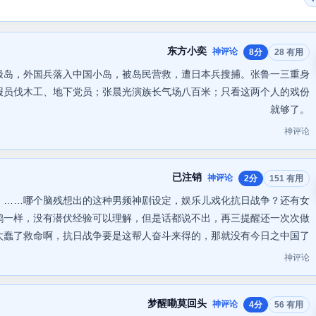
东方小奕
神评论
8分
28 有用
极岛，外国兵落入中国小岛，被岛民营救，遭日本兵搜捕。张鲁一三重身
报员伐木工、地下党员；张晨光演族长气场八百米；只看这两个人的戏份
就够了。
神评论
已注销
神评论
2分
151 有用
！……哪个脑残想出的这种男频神剧设定，娱乐儿戏化抗日战争？还有女
鹅一样，没有潜伏经验可以理解，但是话都说不出，再三提醒还一次次做
太蠢了救命啊，抗日战争要是这帮人奋斗来得的，那就没有今日之中国了
神评论
梦醒嘞莫回头
神评论
4分
56 有用