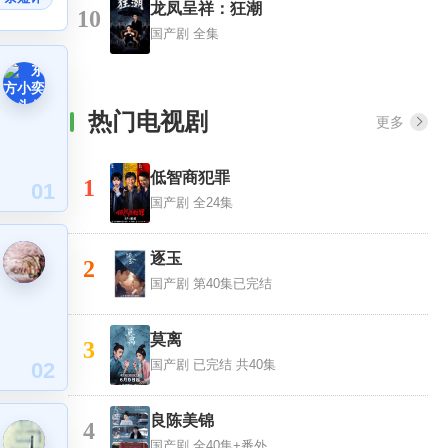
龙凤呈祥：狂潮
10
国产剧
全集
热门电视剧
更多
低智商犯罪
1
01
国产剧
全24集
逐玉
2
国产剧
第40集已完结
莫离
3
国产剧
已完结 共40集
02
良陈美锦
4
国产剧
全40集+番外