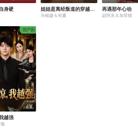
自身硬
姐姐是离经叛道的穿越女，我也是
再遇那年心动
马铭婕＆初夏
赵阿东＆加菲猫
国产剧
全集
我越强
梓璇