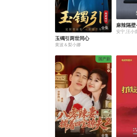
麻辣隔壁
全集
安宁,汪小
玉镯引两世同心
黄波＆梨小娜
国产剧
全集