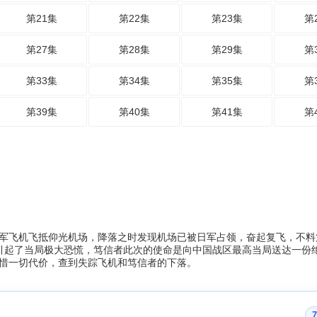
第21集
第22集
第23集
第
第27集
第28集
第29集
第
第33集
第34集
第35集
第
第39集
第40集
第41集
第
的盟军飞机飞抵仰光机场，降落之时发现机场已被日军占领，奋起复飞，不
，引起了当局极大恐慌，笃信者此次的使命是向中国战区最高当局送达一份
惜一切代价，查到失踪飞机和笃信者的下落。