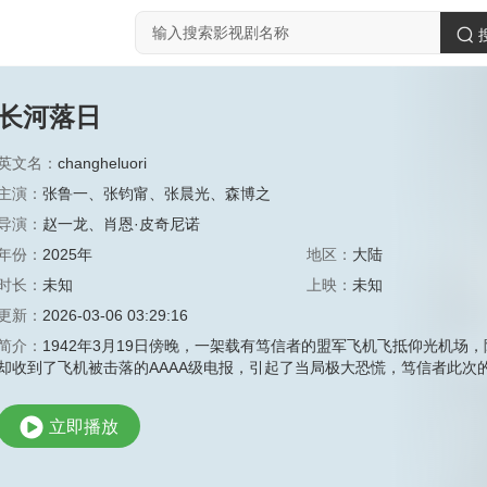
长河落日
英文名：
changheluori
主演：
张鲁一
、
张钧甯
、
张晨光
、
森博之
导演：
赵一龙
、
肖恩·皮奇尼诺
年份：
2025年
地区：
大陆
时长：
未知
上映：
未知
更新：
2026-03-06 03:29:16
简介：
1942年3月19日傍晚，一架载有笃信者的盟军飞机飞抵仰光机
却收到了飞机被击落的AAAA级电报，引起了当局极大恐慌，笃信者此次
立即播放