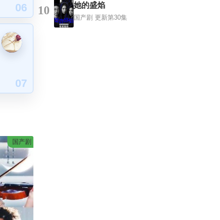
她的盛焰
06
10
国产剧
更新第30集
07
国产剧