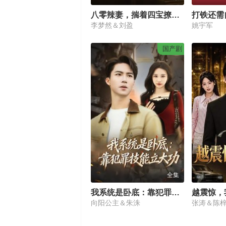
八零辣妻，揣着四宝撩夫2第2季
打铁还需
李梦然＆刘盈
姚宇军
国产剧
全集
我系统是卧底：靠犯罪技能立大功
越震惊，
向阳公主＆朱洙
张涛＆陈