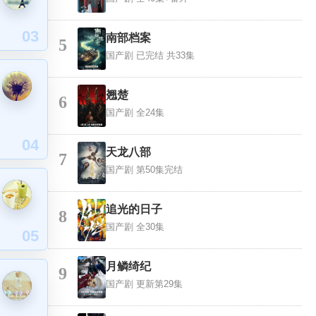
03
南部档案
5
国产剧
已完结 共33集
翘楚
6
国产剧
全24集
04
天龙八部
7
国产剧
第50集完结
追光的日子
8
国产剧
全30集
05
月鳞绮纪
9
国产剧
更新第29集