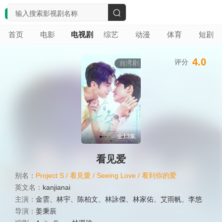
搜
首页
电影
电视剧
综艺
动漫
体育
短剧
索
4.0
评分
台湾剧
全13集
看见爱
别名：
Project S / 看見愛 / Seeing Love / 看到你的爱
英文名：
kanjianai
主演：
金雲
、
林宇
、
陈柏文
、
林詠傑
、
林家佑
、
艾雨帆
、
李悠
导演：
姜秉辰