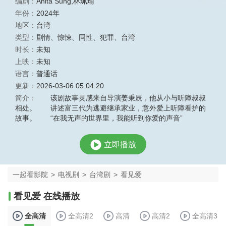
编剧：
Anita Sung,林珮瑜
年份：
2024年
地区：
台湾
类型：
剧情
、
惊悚
、
同性
、
犯罪
、
台湾
时长：
未知
上映：
未知
语言：
普通话
更新：
2026-03-06 05:04:20
简介：
该剧故事灵感来自导演姜秉辰，他从小与听障叔叔
相处。 讲述富三代为逃避继承家业，意外爱上听障看护的
故事。 “在我无声的世界里，我能听到你爱的声音”
立即播放
一起看影院
>
电视剧
>
台湾剧
>
看见爱
看见爱 在线播放
全高清
全高清2
高清
高清2
全高清3