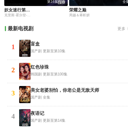
第16集完结
全
妖女迷行第五季
荣耀之巅
克里斯·霍尔登-里德,佐伊·帕尔默,安娜·希尔克,里克·霍兰德
周越＆蒋昕妍
最新电视剧
更多
盲盒
1
国产剧
更新至第10集
红色珍珠
2
韩国剧
更新至第100集
美女老婆别怕，你老公是无敌天师
3
国产剧
全集
夜语记
4
国产剧
更新至第14集