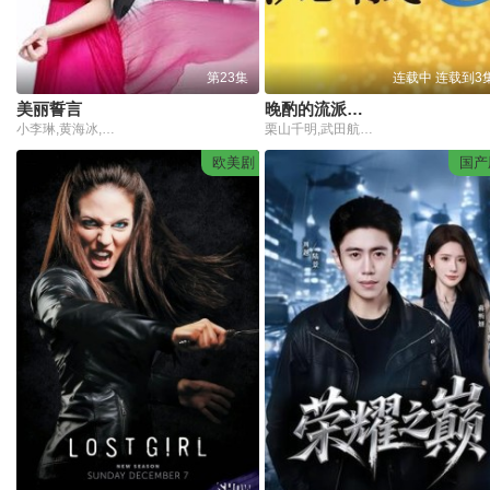
第23集
连载中 连载到3
美丽誓言
晚酌的流派第五季
小李琳,黄海冰,戴娇倩,午马,叶鹏
栗山千明,武田航平,辻凪子,马场裕之,三宅康敏
欧美剧
国产