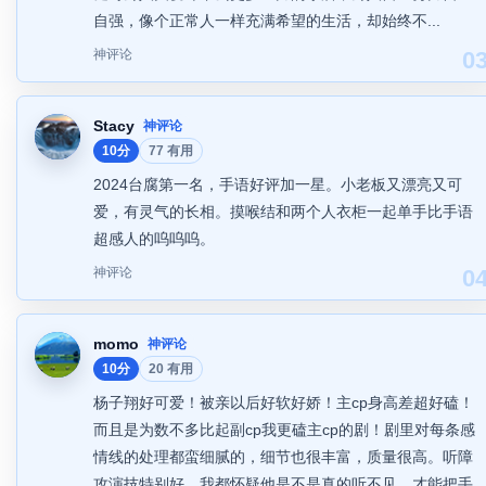
自强，像个正常人一样充满希望的生活，却始终不...
神评论
0
Stacy
神评论
10分
77 有用
2024台腐第一名，手语好评加一星。小老板又漂亮又可
爱，有灵气的长相。摸喉结和两个人衣柜一起单手比手语
超感人的呜呜呜。
神评论
0
momo
神评论
10分
20 有用
杨子翔好可爱！被亲以后好软好娇！主cp身高差超好磕！
而且是为数不多比起副cp我更磕主cp的剧！剧里对每条感
情线的处理都蛮细腻的，细节也很丰富，质量很高。听障
攻演技特别好，我都怀疑他是不是真的听不见，才能把手