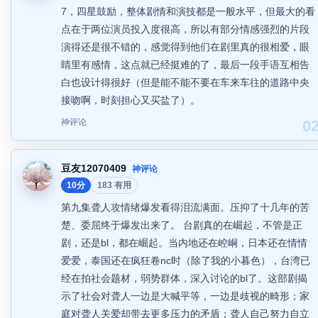
7，四星鼓励，整体剧情和演技都是一般水平，但最大的看
点在于两位演员投入度很高，所以有部分情感强烈的片段
演得还是很不错的，感觉得到他们在剧里真的很相爱，眼
睛里有感情，这点就已经挺难的了，最后一段手语互相告
白也设计得很好（但是能不能不要在车来车往的道路中央
接吻啊，时刻担心又买盐了）。
神评论
0
豆友12070409
神评论
10分
183 有用
第九集聋人攻情绪爆发看得泪流满面。压抑了十几年的苦
楚、委屈终于爆发出来了。 台剧真的在崛起，不管是正
剧，还是bl，都在崛起。当内地还在崆峒，日本还在情情
爱爱，泰国还在疯狂卷nc时（除了我的小暮色），台湾已
经在拍社会题材，弱势群体，深入讨论的bl了。这部剧揭
示了社会对聋人一边是大喊平等，一边是歧视的畸形；家
庭对聋人关爱却带去更多压力的矛盾；聋人自己努力自立