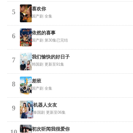
喜欢你
5
国产剧
全集
依然的喜事
6
国产剧
第30集已完结
我们愉快的好日子
7
韩国剧
更新至91集
差班
8
国产剧
全集
机器人女友
9
泰国剧
更新至06集
初次听闻我很爱你
10