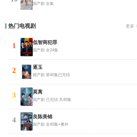
国产剧
全集
热门电视剧
更多
低智商犯罪
1
国产剧
全24集
逐玉
2
国产剧
第40集已完结
莫离
3
国产剧
已完结 共40集
良陈美锦
4
国产剧
全40集+番外