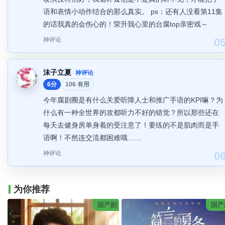
语和表情小动作结合的那么真实。 ps：还有人没看第11集
的话我真的会伤心的！荣升我心里的台腐top亲密戏～
神评论
0
沫子立夏
神评论
6分
106 有用
今年腐剧圈是有什么关爱听障人士和推广手语的KPI嘛？为
什么有一种全世界的攻都听力不好的错觉？所以那些还在
每天去健身房单身着的受注意了！要练的不是肌肉而是手
语啊！不然连交流都困难哦……
神评论
0
为你推荐
国产剧
国产