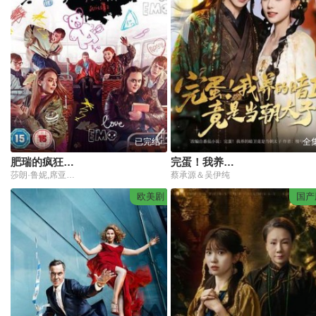
已完结
全
肥瑞的疯狂日记第二季
完蛋！我养的暗卫竟是当朝太子
莎朗·鲁妮,席亚拉·巴克森德尔,丹·科恩,朱迪·科默,乔丹·墨菲,尼克·迈瑞莱格伦
蔡承源＆吴伊纯
欧美剧
国产