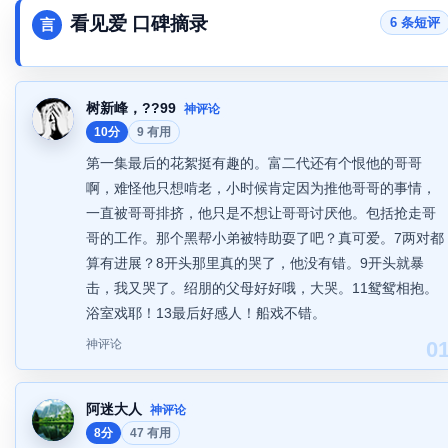
看见爱 口碑摘录
6 条短评
言
树新峰，??99
神评论
10分
9 有用
第一集最后的花絮挺有趣的。富二代还有个恨他的哥哥
啊，难怪他只想啃老，小时候肯定因为推他哥哥的事情，
一直被哥哥排挤，他只是不想让哥哥讨厌他。包括抢走哥
哥的工作。那个黑帮小弟被特助耍了吧？真可爱。7两对都
算有进展？8开头那里真的哭了，他没有错。9开头就暴
击，我又哭了。绍朋的父母好好哦，大哭。11鸳鸳相抱。
浴室戏耶！13最后好感人！船戏不错。
神评论
0
阿迷大人
神评论
8分
47 有用