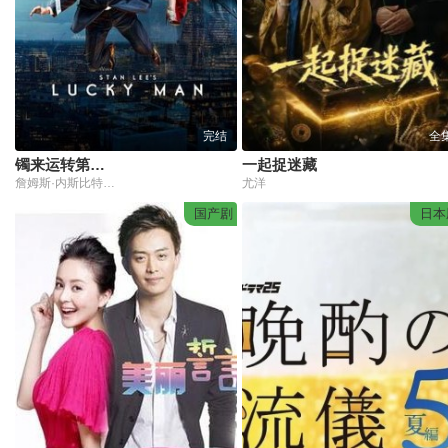
完结
全
镯来运转第二季
一起捉迷藏
詹姆斯·内斯比特,伊芙·贝斯特,阿玛拉·卡兰,西耶娜·盖尔利,斯蒂文·麦金托什
尤洋
国产剧
日本