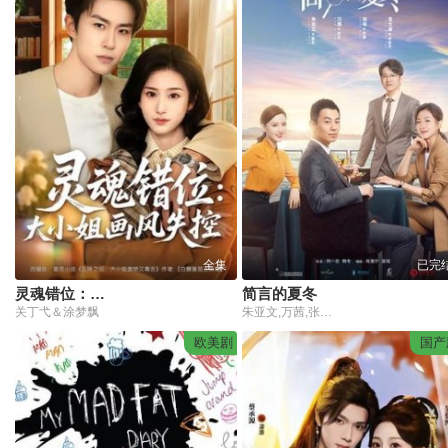
全集
已完
灵魂错位：大小姐画风失控
简言的夏冬
关丁弋＆涂梦飘
朱亚文,万茜,张萌,袁文康,张子健,薛皓文,范帅琦,龙政璇,贾本初,蒋方婷
欧美剧
国产