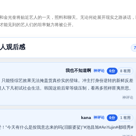
和金光奎将贴近艺人的一天，照料和聊天。无论何处展开现实之路谈话，
才能见到的艺人们的坦率魅力将被公开。
人观后感
我也不知道啊
神评论
6分
8 有用
，只能怪综艺效果无法掩盖货真价实的登味。冲主打身份逆转的新鲜反差
男人下凡初试社会生活。韩国这前后辈等级压制，看再多照样匪夷所思。
神评论
kana
神评论
6分
1 有用
可爱！"今天有什么是按我意志来的吗(泪眼婆娑)"#池昌旭#AnYujin#都暻秀#