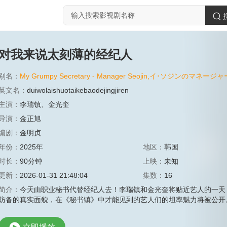
对我来说太刻薄的经纪人
别名：
My Grumpy Secretary - Manager Seojin,イ･ソジンのマネ
英文名：
duiwolaishuotaikebaodejingjiren
主演：
李瑞镇
、
金光奎
导演：
金正旭
编剧：
金明贞
年份：
2025年
地区：
韩国
时长：
90分钟
上映：
未知
更新：
2026-01-31 21:48:04
集数：
16
简介：
今天由职业秘书代替经纪人去！李瑞镇和金光奎将贴近艺人的一天
防备的真实面貌，在《秘书镇》中才能见到的艺人们的坦率魅力将被公开