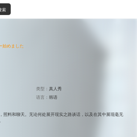
搜索
ージャー始めました
类型：
真人秀
语言：
韩语
，照料和聊天。无论何处展开现实之路谈话，以及在其中展现毫无
。