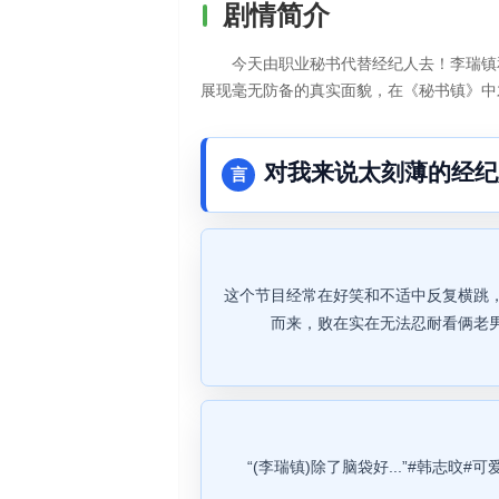
剧情简介
今天由职业秘书代替经纪人去！李瑞镇
展现毫无防备的真实面貌，在《秘书镇》中
对我来说太刻薄的经纪
言
这个节目经常在好笑和不适中反复横跳
而来，败在实在无法忍耐看俩老
“(李瑞镇)除了脑袋好...”#韩志旼#