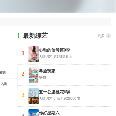
最新综艺
更多
心动的信号第9季
1
大陆综艺
第1期陪看上
粤旅玩家
6期
2
第4期
12期
五十公里桃花坞6
3
大陆综艺
更新至20260807期
你好星期六
4