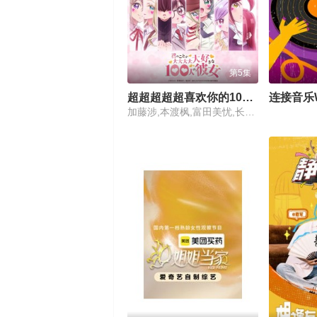
第5集
超超超超超喜欢你的100个女朋友第三季
连接音乐W
加藤涉,本渡枫,富田美忧,长绳麻理亚,濑户麻沙美,朝井彩加,上坂堇,进藤天音,三森铃子,高桥李依,Lynn,高尾奏音,石原夏织,竹达彩奈,千叶繁,上田祐司