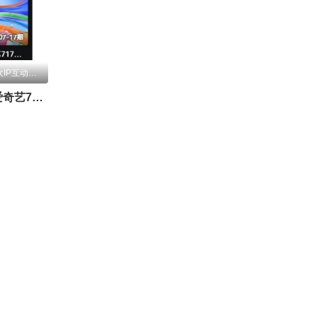
更新至2026桃你喜欢IP互动嘉年华 田曦薇胡一天连线力推《天才，女友》
2026桃你喜欢·爱奇艺717会员节——IP互动嘉年华