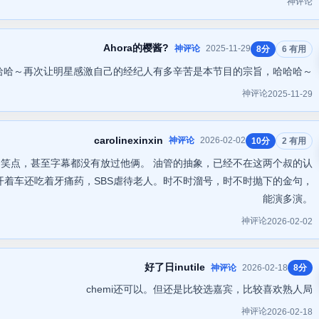
神评论
Ahora的樱酱?
神评论
2025-11-29
8分
6 有用
哈哈～再次让明星感激自己的经纪人有多辛苦是本节目的宗旨，哈哈哈～
神评论
2025-11-29
carolinexinxin
神评论
2026-02-02
10分
2 有用
笑点，甚至字幕都没有放过他俩。 油管的抽象，已经不在这两个叔的认
开着车还吃着牙痛药，SBS虐待老人。时不时溜号，时不时抛下的金句，
能演多演。
神评论
2026-02-02
好了日inutile
神评论
2026-02-18
8分
chemi还可以。但还是比较选嘉宾，比较喜欢熟人局
神评论
2026-02-18