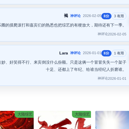
褐
神评论
2026-02-05
8分
3 有用
乐圈的摸爬滚打和嘉宾们的熟悉也把综艺的有梗放大，期待还有下一季。
神评论
2026-02-05
Lara
神评论
2026-01-01
8分
1 有用
实在妙、好笑得不行、来宾倒没什么份额。只是这俩一个冒冒失失一个架子
十足、还都上了年纪、给谁当经纪人折磨谁。
神评论
2026-01-01
大陆综艺
大陆综艺