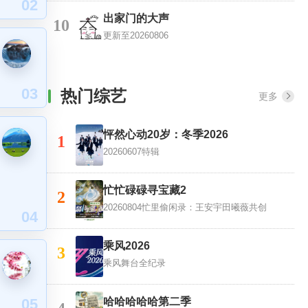
02
出家门的大声
10
更新至20260806
03
热门综艺
更多
怦然心动20岁：冬季2026
1
20260607特辑
忙忙碌碌寻宝藏2
2
20260804忙里偷闲录：王安宇田曦薇共创
04
乘风2026
3
乘风舞台全纪录
05
哈哈哈哈哈第二季