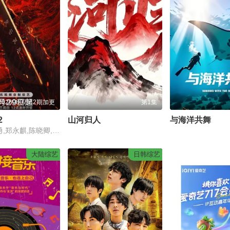
20260807第2期加更
第1集
2
山河归人
与海洋共舞
谢霆锋,张勇,郑永麒,陈晓卿,李诞,屈雨瑜,杨艳彬,黎子安
大陆综艺
日韩综艺