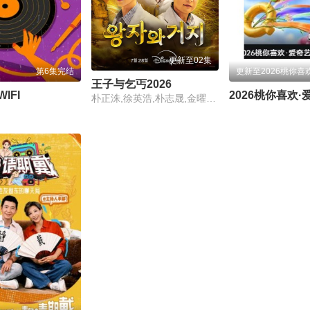
更新至02集
第6集完结
王子与乞丐2026
IFI
朴正洙,徐英浩,朴志晟,金曜汉,申东熙