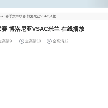
5-26赛季意甲联赛 博洛尼亚VSAC米兰
甲联赛 博洛尼亚VSAC米兰 在线播放
全高清9
全高清10
全高清12