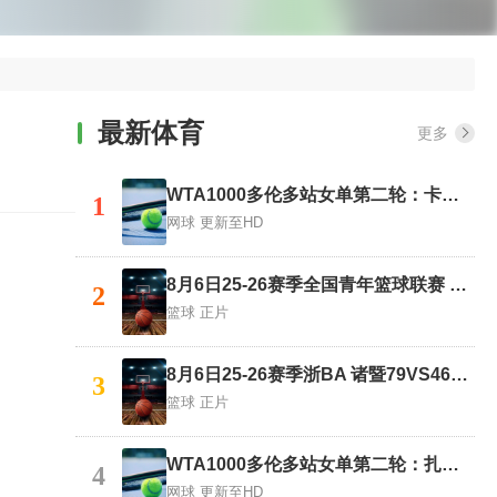
最新体育
更多
WTA1000多伦多站女单第二轮：卡萨金娜VS莱巴金娜
1
网球
更新至HD
8月6日25-26赛季全国青年篮球联赛 辽宁沈阳三生90VS84上海久事
2
篮球
正片
8月6日25-26赛季浙BA 诸暨79VS46嵊州
3
篮球
正片
WTA1000多伦多站女单第二轮：扎拉祖阿VS费尔南德斯
4
网球
更新至HD