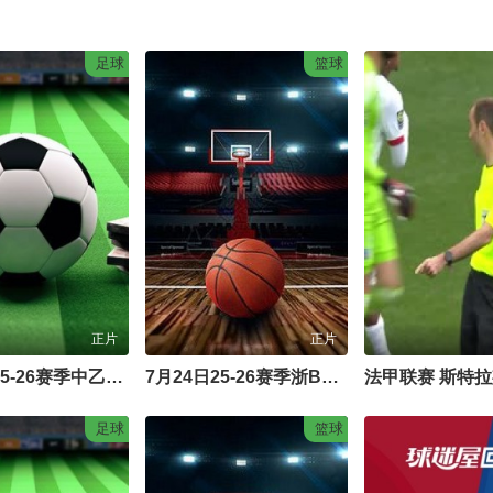
足球
篮球
正片
正片
7月25日25-26赛季中乙联赛 江西庐山VS深圳二零二八.
7月24日25-26赛季浙BA 遂昌83VS79景宁
足球
篮球