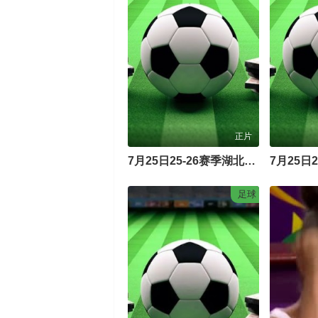
正片
7月25日25-26赛季湖北省城市足球联赛 十堰武当队VS潜江龙虾队
足球