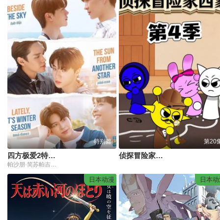
特别篇
第20
四方极爱2特别篇
侦探冒险家西蒙第4季
帕沙朋·简苏帕吉坤,通琉维·梅塔帕
日本动漫
日本动