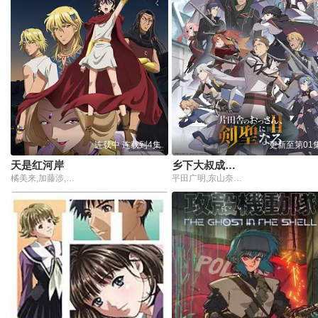
连载中 连载到4集
更新至第01
天是红河岸
乡下大叔成为剑圣 第二季 片田舎のおっさん、剣聖になるII
橘美来,加藤涉,内田彩,千叶翔也,前野智昭,游佐浩二,大野智敬,青木志贵,川井田夏海,松冈美里,石谷春贵,榎木淳弥,神尾晋一郎,鸟海浩辅,七海弘希
平田广明,东山奈央,上田瞳,广濑有纪,矢野妃菜喜,仲田亚里沙,斋藤千和,石川界人,内田直哉