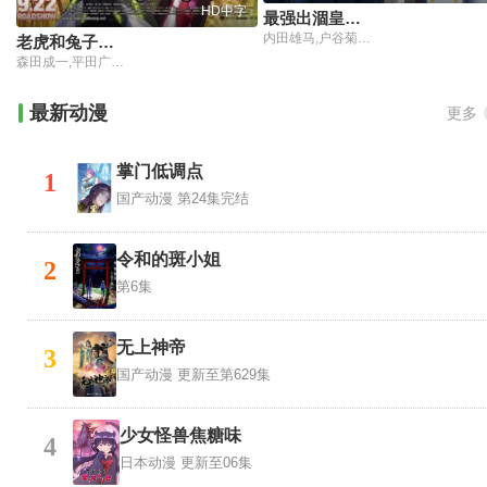
HD中字
最强出涸皇子的暗跃帝位争夺
内田雄马,户谷菊之介,石见舞菜香,内田真礼,本渡枫,井上和彦,田丸笃志,竹内良太,斋贺光希,松冈祯丞,桑原由气,茅野爱衣,田中正彦
老虎和兔子：诞生
森田成一,平田广明,寿美菜子,楠大典,伊濑茉莉也,津田健次郎,井上刚,冈本信彦
最新动漫
更多
掌门低调点
1
国产动漫
第24集完结
令和的斑小姐
2
第6集
无上神帝
3
国产动漫
更新至第629集
少女怪兽焦糖味
4
日本动漫
更新至06集