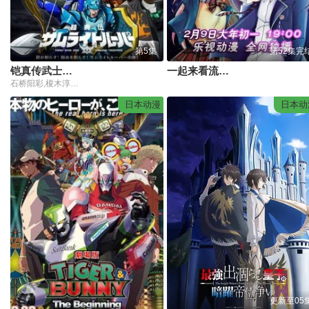
第5集
第52集完
铠真传武士骑兵第二季
一起来看流星雨2016
石桥阳彩,榎木淳弥,村濑步
日本动漫
日本动
更新至05