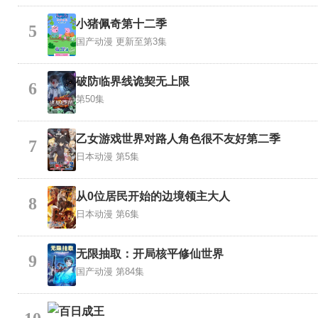
小猪佩奇第十二季
5
国产动漫
更新至第3集
破防临界线诡契无上限
6
第50集
乙女游戏世界对路人角色很不友好第二季
7
日本动漫
第5集
从0位居民开始的边境领主大人
8
日本动漫
第6集
无限抽取：开局核平修仙世界
9
国产动漫
第84集
百日成王