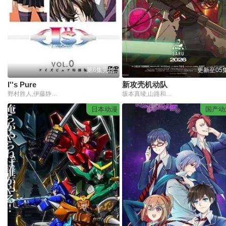
第6集完结
更新至05
I''s Pure
新攻壳机动队
野村胜人,伊藤静,中世明日香,后藤邑子,铃木菜穗子,门胁舞以,胜生真沙子,汤屋敦子,诸角宪一,小伏伸之,成濑诚,江川央生
坂本真绫,山路和弘,安元洋贵,中村悠一
日本动漫
国产动