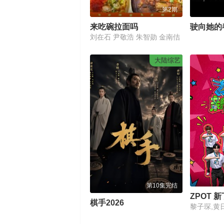
第2期
来吃碗拉面吗
驶向她的
刘在石 尹敬浩 朱智勋 金南佶
大陆综艺
第10集完结
ZPOT 
棋手2026