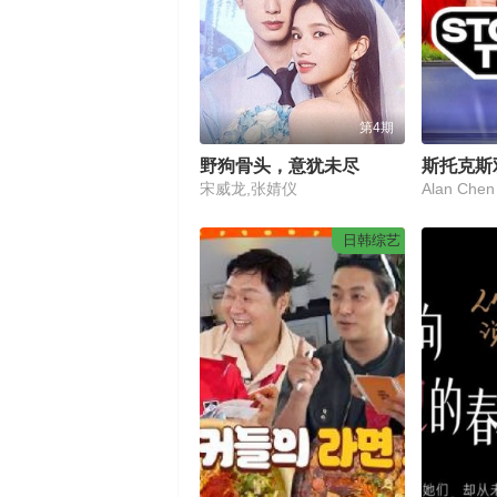
第4期
野狗骨头，意犹未尽
斯托克斯
宋威龙,张婧仪
日韩综艺