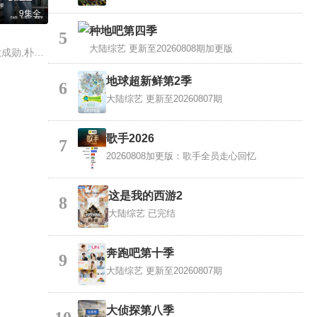
9集全
种地吧第四季
5
大陆综艺
更新至20260808期加更版
Tzuyang,金在中,秋成勋,朴明秀,郑俊河,崔洪万,金光奎
地球超新鲜第2季
6
大陆综艺
更新至20260807期
歌手2026
7
20260808加更版：歌手全员走心回忆
这是我的西游2
8
大陆综艺
已完结
奔跑吧第十季
9
大陆综艺
更新至20260807期
大侦探第八季