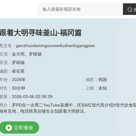
跟着大明寻味釜山-福冈篇
英文名：
genzhuodamingxunweifushanfugangpian
主演：
金大明
、
罗暎锡
导演：
罗暎锡
编剧：
崔在英
年份：
2026年
地区：
韩国
时长：
30分钟
上映：
未知
更新：
2026-03-06 02:06:39
简介：
罗PD在一次周二YouTube直播中，区别MZ世代而介绍X世代
独有见地，电话联系后顿生企划跟着大明探店。
立即播放