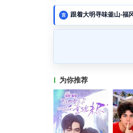
跟着大明寻味釜山-福
言
为你推荐