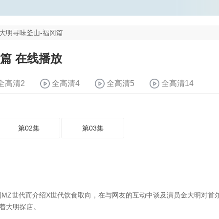
大明寻味釜山-福冈篇
篇 在线播放
全高清2
全高清4
全高清5
全高清14
第02集
第03集
，区别MZ世代而介绍X世代饮食取向，在与网友的互动中谈及演员金大明对首
着大明探店。