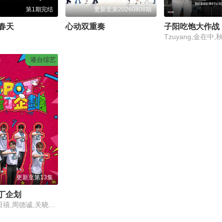
第1期完结
更新至第20260808期
春天
心动双重奏
子阳吃饱大作战
港台综艺
更新至第13集
新丁企划
黎子琛,黄日禧,周德诚,关晓隆,陈缙羲,张肇维,林焯彦