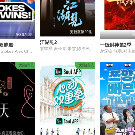
更新至第20集
第8集完结
江湖见2
双胞胎
一饭封神第2季
黎耀祥,麦长青,米雪,陈浩民,樊少皇,吕颂贤
Alan Chen Stokes,Alex Chen Stokes
大陆综艺
大陆综艺