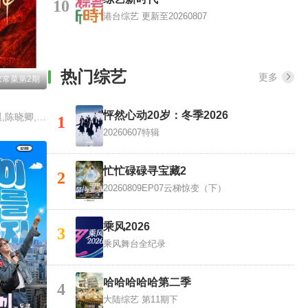
10
港台综艺
更新至20260807
热门综艺
更多
家常菜第2期
怦然心动20岁：冬季2026
谢霆锋,张勇,郑永麒,陈晓卿,李诞
1
20260607特辑
忙忙碌碌寻宝藏2
2
20260809EP07云梯惊变（下）
乘风2026
3
乘风舞台全纪录
哈哈哈哈哈第二季
4
大陆综艺
第11期下