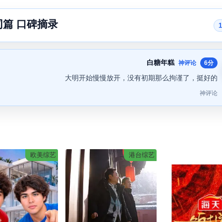
冈篇 口碑摘录
白糖年糕
神评论
6分
大明开始慢慢放开，没有初期那么拘谨了，挺好的
神评论
欧美综艺
港台综艺