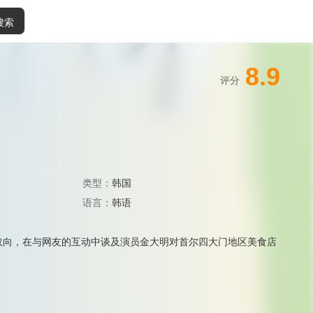
搜索
8.9
评分
类型：
韩国
语言：
韩语
饮食取向，在与网友的互动中谈及演员金大明对首尔四大门地区美食店