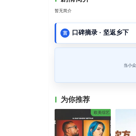
暂无简介
口碑摘录 · 坚返乡下
言
当小众
为你推荐
欧美综艺