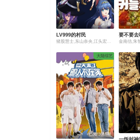
第7集
LV999的村民
要不要去
猪股慧士,东山奈央,江头宏哉,岛崎信长,石见舞菜香,古贺葵,Lynn,梅原裕一郎
金南佶,朱
大陆综艺
更
已完结 共5期
一饭封神