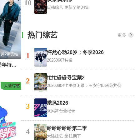
10
日韩综艺
更新至第04集
热门综艺
更多
怦然心动20岁：冬季2026
1
第2期完结
20260607特辑
ENONE出道四周年特别专场全记录
忙忙碌碌寻宝藏2
2
20260804忙里偷闲录：王安宇田曦薇共创
大陆综艺
乘风2026
3
乘风舞台全纪录
哈哈哈哈哈第二季
4
大陆综艺
第11期下