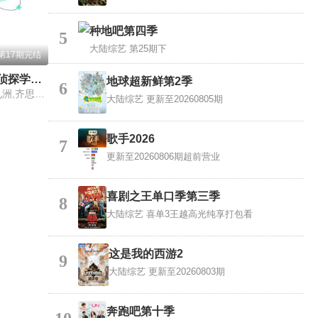
种地吧第四季
5
大陆综艺
第25期下
第17期完结
明星大侦探之明侦探学院第1季
地球超新鲜第2季
6
蒲熠星,周峻纬,唐九洲,齐思钧,石凯,郭文韬,邵明明
大陆综艺
更新至20260805期
歌手2026
7
更新至20260806期超前营业
喜剧之王单口季第三季
8
大陆综艺
喜单3王越高光纯享打包看
这是我的西游2
9
大陆综艺
更新至20260803期
奔跑吧第十季