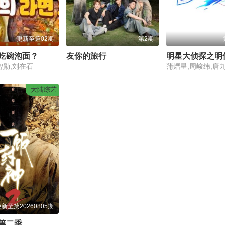
更新至第02期
第2期
吃碗泡面？
友你的旅行
智勋,刘在石
大陆综艺
新至第20260805期
第二季