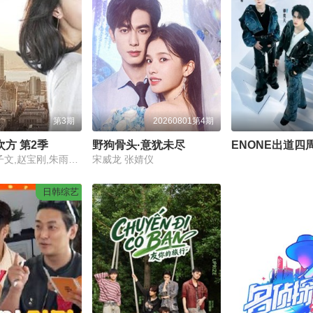
第3期
20260801第4期
次方 第2季
野狗骨头·意犹未尽
宋丹丹,王子文,赵宝刚,朱雨辰,高露,白百何,贺刚,任重
宋威龙 张婧仪
日韩综艺