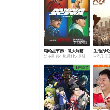
第8集完结
嘻哈星节奏：意大利篇第三季
生活的N
法布里·费布拉,乔利尔,罗斯恶棍,盖埃
日韩综艺