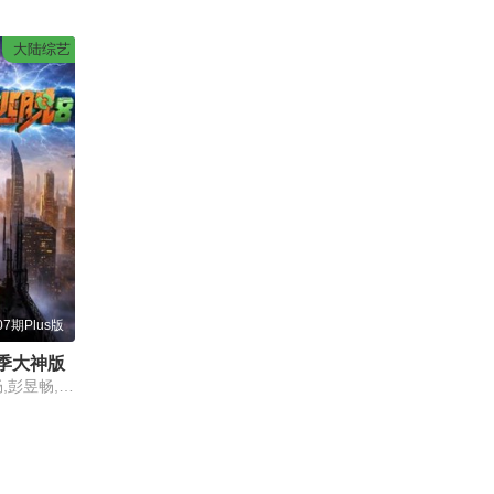
大陆综艺
07期Plus版
季大神版
大张伟,许凯,周笔畅,彭昱畅,张真源,陈哲远