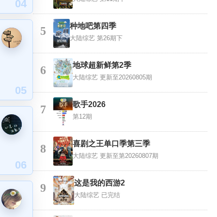
04
种地吧第四季
5
大陆综艺
第26期下
地球超新鲜第2季
6
大陆综艺
更新至20260805期
05
歌手2026
7
第12期
喜剧之王单口季第三季
8
大陆综艺
更新至第20260807期
06
这是我的西游2
9
大陆综艺
已完结