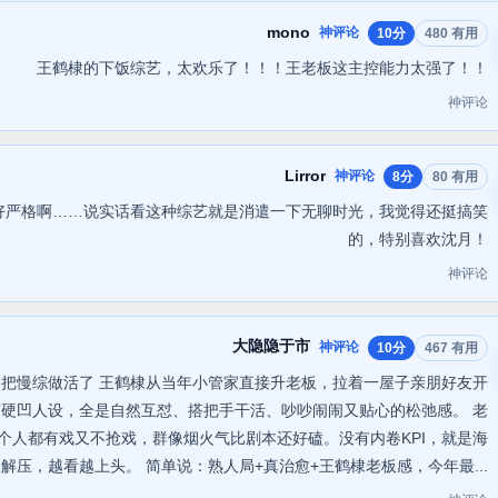
mono
神评论
10分
480 有用
王鹤棣的下饭综艺，太欢乐了！！！王老板这主控能力太强了！！
神评论
Lirror
神评论
8分
80 有用
好严格啊……说实话看这种综艺就是消遣一下无聊时光，我觉得还挺搞笑
的，特别喜欢沈月！
神评论
大隐隐于市
神评论
10分
467 有用
把慢综做活了 王鹤棣从当年小管家直接升老板，拉着一屋子亲朋好友开
硬凹人设，全是自然互怼、搭把手干活、吵吵闹闹又贴心的松弛感。 老
个人都有戏又不抢戏，群像烟火气比剧本还好磕。没有内卷KPI，就是海
压，越看越上头。 简单说：熟人局+真治愈+王鹤棣老板感，今年最...