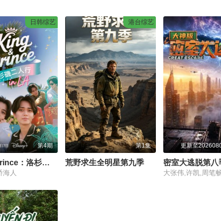
日韩综艺
港台综艺
第4期
第1集
更新至202608
King & Prince：洛杉矶二人行
荒野求生全明星第九季
密室大逃脱第八
桥海人