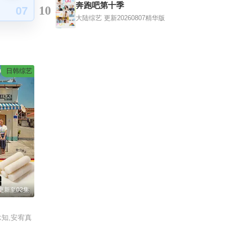
奔跑吧第十季
10
07
大陆综艺
更新20260807精华版
日韩综艺
更新至02集
泳知,安宥真