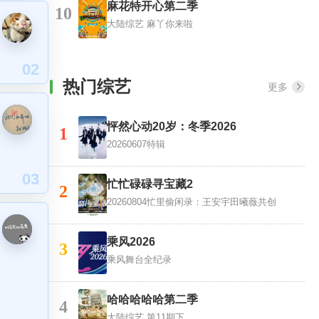
麻花特开心第二季
10
大陆综艺
麻丫你来啦
02
热门综艺
更多
怦然心动20岁：冬季2026
1
20260607特辑
03
忙忙碌碌寻宝藏2
2
20260804忙里偷闲录：王安宇田曦薇共创
乘风2026
3
乘风舞台全纪录
哈哈哈哈哈第二季
4
大陆综艺
第11期下