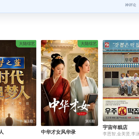
神评论
大陆综艺
大陆综艺
第3期
第6期
宇宙年糕店
人
中华才女风华录
李恩智,金美贤,李