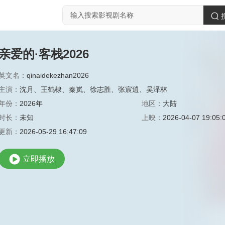
亲爱的·客栈2026
英文名：
qinaidekezhan2026
主演：
沈月
、
王鹤棣
、
秦岚
、
徐志胜
、
张宸逍
、
吴泽林
年份：
2026年
地区：
大陆
时长：
未知
上映：
2026-04-07 19:05:
更新：
2026-05-29 16:47:09
立即播放