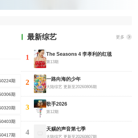
最新综艺
更多
The Seasons 4 李孝利的红毯
1
第13期
一路向海的少年
60224期
2
大陆综艺
更新至20260806期
60306期
歌手2026
3
60320期
第12期
60403期
天赐的声音第七季
4
60417期
大陆综艺
更新至20260807期