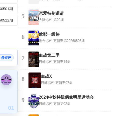
60501期
恋爱特别邀请
5
大陆综艺
第20期
60522期
欧耶一级棒
6
港台综艺
更新至第20260806期
血战第二季
7
7 条短评
日韩综艺
更新至14集
血战X
8
日韩综艺
更新至07集
2024中秋特辑偶像明星运动会
9
日韩综艺
更新第02集
01