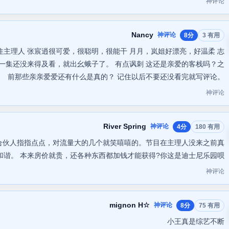
神评论
Nancy
神评论
8分
3 有用
d住主理人 张宸逍很可爱，很聪明，很能干 月月，岚姐好漂亮，好温柔 志
后一集还没来得及看，就出幺蛾子了。 有点讽刺 这还是亲爱的客栈吗？之
前那些亲亲爱爱还有什么是真的？ 记住以后不要还没看完就写评论。
神评论
River Spring
神评论
4分
180 有用
合伙人指指点点，对流量大的几个就笑嘻嘻的。节目在主理人没来之前真
和谐。 本来房价就贵，还各种东西都加钱才能获得?你这是迪士尼乐园呗
神评论
mignon H☆
神评论
8分
75 有用
小王真是综艺不断