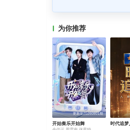
为你推荐
更新至20260801期
开始奏乐开始舞
时代追梦
余佳运,周震南,张星特