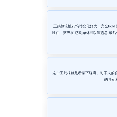
王鹤棣较桃花坞时变化好大，完全hol
胜在，笑声在 感觉泽林可以演霸总 最
这个王鹤棣就是看菜下碟啊。对不火的
的特别