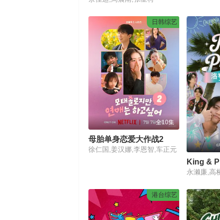
日韩综艺
全10集
母胎单身恋爱大作战2
徐仁国,姜汉娜,李恩智,车正元
永濑廉,高
港台综艺