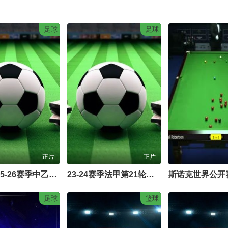
足球
足球
正片
正片
7月27日25-26赛季中乙联赛 广东铭途VS成都蓉城希拉谷
23-24赛季法甲第21轮：尼斯vs摩纳哥
足球
篮球