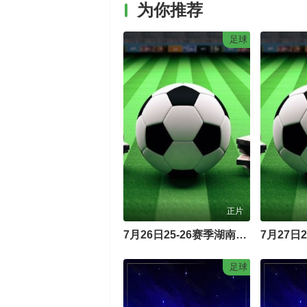
为你推荐
足球
正片
7月26日25-26赛季湖南省足球联赛 常德队VS株洲队
足球