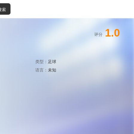
搜索
1.0
评分
类型：
足球
语言：
未知