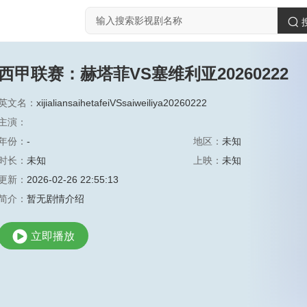
西甲联赛：赫塔菲VS塞维利亚20260222
英文名：
xijialiansaihetafeiVSsaiweiliya20260222
主演：
年份：
-
地区：
未知
时长：
未知
上映：
未知
更新：
2026-02-26 22:55:13
简介：
暂无剧情介绍
立即播放