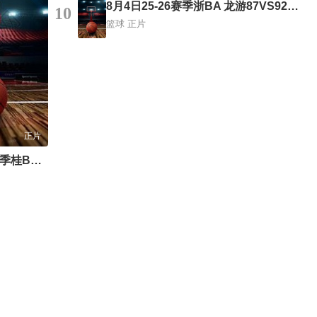
8月4日25-26赛季浙BA 龙游87VS92常山
10
篮球
正片
正片
7月25日25-26赛季桂BA 防城港市VS贵州市