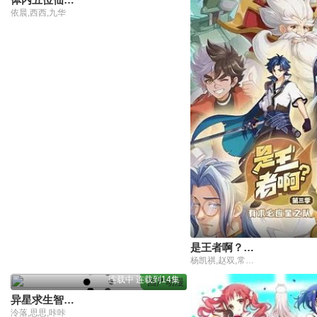
依晨,西西,九华
是王者啊？稷下篇
杨凯祺,赵双,常蓉珊,张恩泽,张若冰
连载中 连载到14集
国产动漫
异星求生智慧是原罪
泠落,思思,咔咔