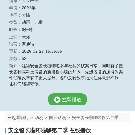
编剧：
宝宝巴士
年份：
2022年
地区：
大陆
类型：
动画
、
儿童
时长：
6分钟
上映：
未知
语言：
普通话
更新：
2026-02-27 15:35:05
集数：
52
简介：
延续安全警长啦咘啦哆与杜兵的破案日常，同时有了擅
长各种高科技装备的新搭档小蝶的加入，先进装备的加持为案
件侦破效率有了更大提升。各种反转故事结局让你意想不到，
让我们继续守候。
立即播放
一起看影院
>
动漫
>
国产动漫
>
安全警长啦咘啦哆第二季
安全警长啦咘啦哆第二季 在线播放