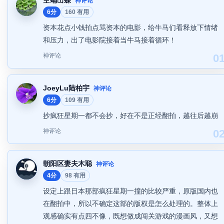
空蛹出蝶
神评论
6分
160 有用
资本花点小钱拍点骂资本的电影，给牛马们看释放下情绪
和压力，出了电影院接着当牛马接着循环！
神评论
0
JoeyLu陆柏宇
神评论
6分
109 有用
抄疯狂星期一都不会抄，好在不是正经翻拍，越往后越崩
神评论
0
朝阳区妻夫木聪
神评论
4分
98 有用
设定上跟日本那部疯狂星期一撞的比较严重，原版国内也
在翻拍中，所以不确定这部的版权是怎么处理的。整体上
观感确实有点四不像，既想做成闯关游戏的漫画风，又想