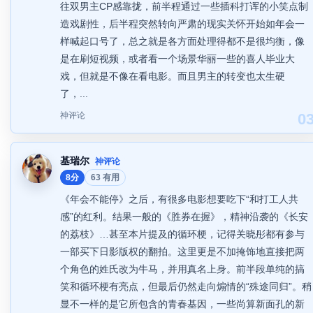
往双男主CP感靠拢，前半程通过一些插科打诨的小笑点制
造戏剧性，后半程突然转向严肃的现实关怀开始如年会一
样喊起口号了，总之就是各方面处理得都不是很均衡，像
是在刷短视频，或者看一个场景华丽一些的喜人毕业大
戏，但就是不像在看电影。而且男主的转变也太生硬
了，...
神评论
0
基瑞尔
神评论
8分
63 有用
《年会不能停》之后，有很多电影想要吃下“和打工人共
感”的红利。结果一般的《胜券在握》，精神沿袭的《长安
的荔枝》…甚至本片提及的循环梗，记得关晓彤都有参与
一部买下日影版权的翻拍。这里更是不加掩饰地直接把两
个角色的姓氏改为牛马，并用真名上身。前半段单纯的搞
笑和循环梗有亮点，但最后仍然走向煽情的“殊途同归”。稍
显不一样的是它所包含的青春基因，一些尚算新面孔的新