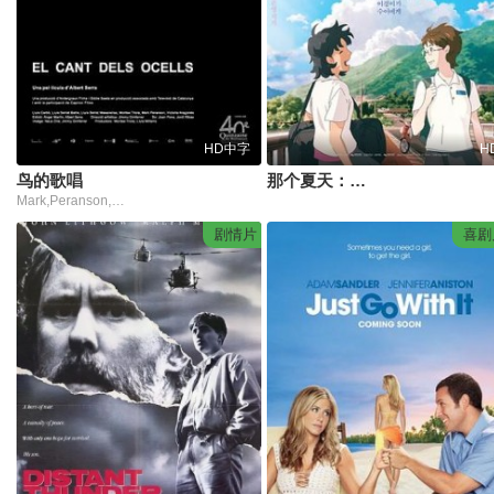
HD中字
H
鸟的歌唱
那个夏天：剧场版
Mark,Peranson,路易斯·卡尔博,Montse,Triola
剧情片
喜剧