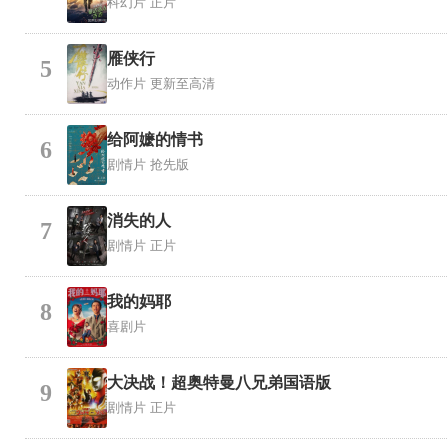
科幻片
正片
雁侠行
5
动作片
更新至高清
给阿嬷的情书
6
剧情片
抢先版
消失的人
7
剧情片
正片
我的妈耶
8
喜剧片
大决战！超奥特曼八兄弟国语版
9
剧情片
正片