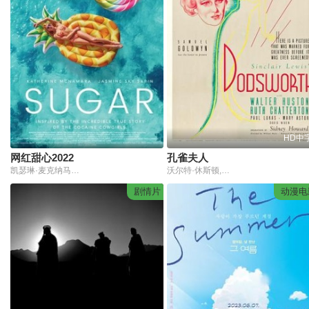
HD中
网红甜心2022
孔雀夫人
凯瑟琳·麦克纳马拉,Jasmine Sky Sarin
沃尔特·休斯顿,鲁斯·查特顿,保罗·卢卡斯,玛丽·阿斯特
剧情片
动漫电