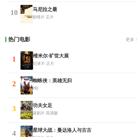
马尼拉之最
10
剧情片
正片
热门电影
更多
维米尔·旷世大展
1
纪录片
正片
蜘蛛侠：英雄无归
2
HD
功夫女足
3
喜剧片
高清版
星球大战：曼达洛人与古古
4