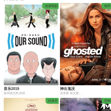
动漫电影
动作
正片
H
音乐2019
神出鬼没
坂本慎太郎,驹井莲,前野朋哉,芹泽兴人,平岩纸
克里斯·埃文斯,安娜·德·阿玛斯,阿德里安·布罗迪,瑞安·雷诺兹,塞巴斯蒂安·斯坦,安东尼·麦凯,约翰·赵,蒂姆·布雷克·尼尔森,艾米·塞德丽丝,泰特·多诺万,麦克·莫,丽兹·布罗德威,穆斯塔法·沙基尔,伯恩·戈曼,安娜·迪佛·史密斯,蒂娅·希尔卡,马尔万·肯扎里,德克斯特·弗莱彻,玛丽索尔·科雷亚,丹尼尔·厄根,法希姆·法兹利,科拉·林德尔,贝利·M·B,路易斯·桑切斯,罗伯特·廷斯利,罗纳德·乔·瓦斯奎兹
纪录片
恐怖