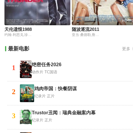
HD中
天伦遗恨1988
随波逐流2011
约翰·利思戈,珍妮特·玛戈林,拉尔夫·马基奥
亚当·桑德勒,詹妮弗·安妮斯顿,妮可·基德曼,尼克·斯旺森,布鲁克琳·黛克,拜莉·麦迪逊,格里芬·格鲁克,戴夫·马休斯,凯文·尼龙,瑞秋·德拉彻,艾伦·卡瓦特,丹·帕特里克,敏卡·凯利,杰姬·桑德勒
最新电影
更多
绝密任务2026
1
动作片
TC国语
鸡肉帝国：快餐阴谋
2
纪录片
正片
Trustor丑闻：瑞典金融案内幕
3
纪录片
正片