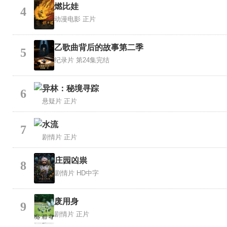
燃比娃
4
动漫电影
正片
乙歌曲背后的故事第二季
5
纪录片
第24集完结
异林：秘境寻踪
6
悬疑片
正片
水流
7
剧情片
正片
庄园凶祟
8
剧情片
HD中字
废用身
9
剧情片
正片