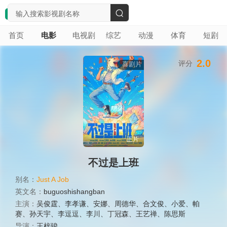
搜
首页
电影
电视剧
综艺
动漫
体育
短剧
索
2.0
评分
喜剧片
正片
不过是上班
别名：
Just A Job
英文名：
buguoshishangban
主演：
吴俊霆
、
李孝谦
、
安娜
、
周德华
、
合文俊
、
小爱
、
帕
赛
、
孙天宇
、
李逗逗
、
李川
、
丁冠森
、
王艺禅
、
陈思斯
导演：
王梓骏