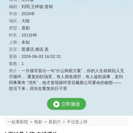
编剧：
刘同,王梓骏,曾韬
年份：
2026年
地区：
大陆
类型：
喜剧
时长：
101分钟
上映：
未知
语言：
普通话,俄语,英
更新：
2026-06-03 16:02:31
集数：
1
简介：
一旦领导冒出一句“什么狗屁方案”，你的人生就将陷入无
尽循环.....重复的职场里，有人摸鱼摆烂，有人趁机搞事，直到
同事离奇 “消失”，他才发现循环背后藏着公司要命的秘密——
想活下来，得先在重复的日子里
立即播放
一起看影院
>
电影
>
喜剧片
>
不过是上班