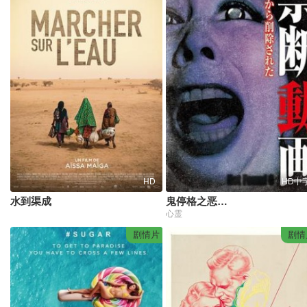
HD
HD中
水到渠成
鬼停格之恶灵横行
心霊
剧情片
剧情