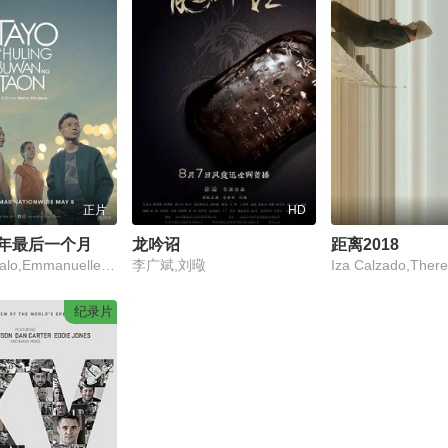
正片
HD
年最后一个月
龙吟诏
距离2018
Nicco Manalo,Emmanuelle Vera,Anna Luna,亚历克斯·文森特·梅迪纳
李广斌,刘曔
纪录片