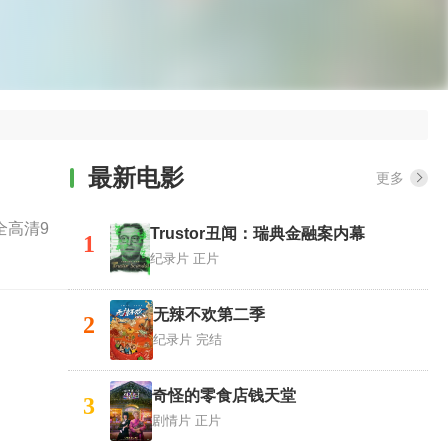
最新电影
更多
全高清9
Trustor丑闻：瑞典金融案内幕
1
纪录片
正片
无辣不欢第二季
2
纪录片
完结
奇怪的零食店钱天堂
3
剧情片
正片