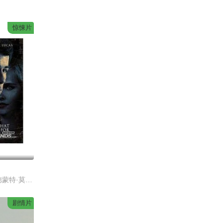
惊悚片
伊莎贝尔·卢卡斯,德蒙特·莫罗尼,尼克·乔纳斯,保罗·索维诺,凯文·J·奥康纳
剧情片