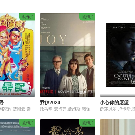
动作片
剧情片
HD
更新HD
语
乔伊2024
小心你的愿望
汪禹,谷峰,刘家辉,楚湘云,秦煌,龙天翔
托马辛·麦肯齐,詹姆斯·诺顿,比尔·奈伊,夏莉·墨菲,里什·沙阿,欧因·达菲,道格·麦克梅金,塞西莉·克利夫,Mariam,Haque,Abbiegail,Mills
剧情片
剧情片