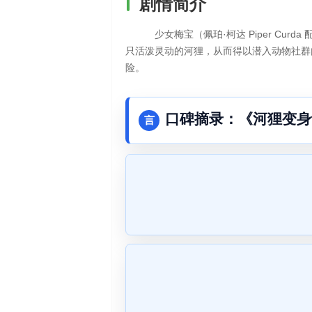
剧情简介
少女梅宝（佩珀·柯达 Piper Cur
只活泼灵动的河狸，从而得以潜入动物社群
险。
口碑摘录：《河狸变身
言