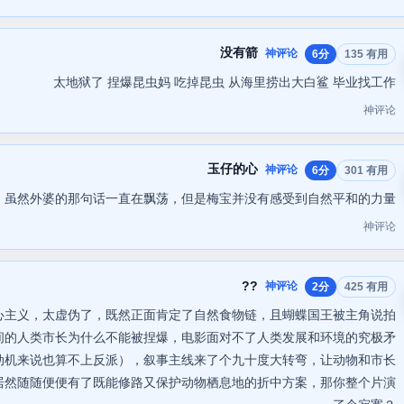
没有箭
神评论
6分
135 有用
太地狱了 捏爆昆虫妈 吃掉昆虫 从海里捞出大白鲨 毕业找工作
神评论
玉仔的心
神评论
6分
301 有用
虽然外婆的那句话一直在飘荡，但是梅宝并没有感受到自然平和的力量
神评论
??
神评论
2分
425 有用
心主义，太虚伪了，既然正面肯定了自然食物链，且蝴蝶国王被主角说拍
间的人类市长为什么不能被捏爆，电影面对不了人类发展和环境的究极矛
动机来说也算不上反派），叙事主线来了个九十度大转弯，让动物和市长
居然随随便便有了既能修路又保护动物栖息地的折中方案，那你整个片演