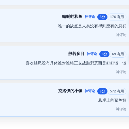
蜻蜓蛙和鱼
神评论
8分
176 有用
唯一的缺点是人类没有得到应有的惩罚
神评论
般若多目
神评论
8分
69 有用
喜欢结尾没有具体谁对谁错正义战胜邪恶而是好好谈一谈
神评论
克洛伊的小镇
神评论
8分
572 有用
悬崖上的鲨鱼姬
神评论