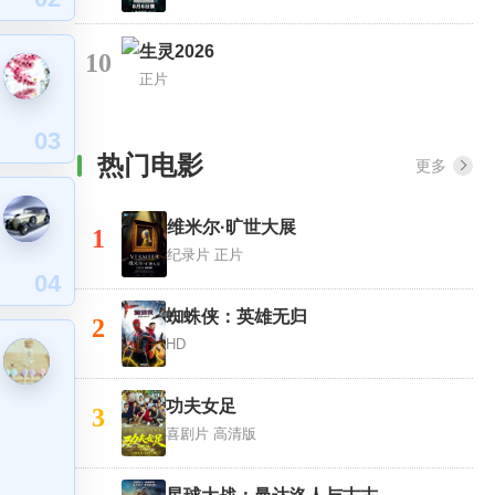
生灵2026
10
正片
03
热门电影
更多
维米尔·旷世大展
1
纪录片
正片
04
蜘蛛侠：英雄无归
2
HD
功夫女足
3
喜剧片
高清版