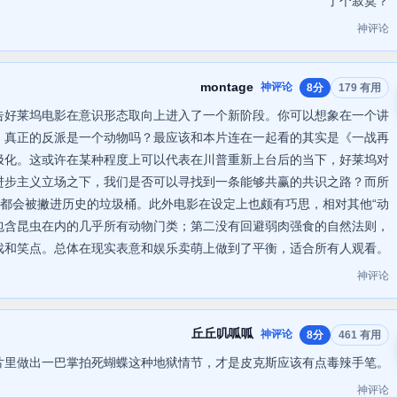
了个寂寞？
神评论
montage
神评论
8分
179 有用
宣告好莱坞电影在意识形态取向上进入了一个新阶段。你可以想象在一个讲
，真正的反派是一个动物吗？最应该和本片连在一起看的其实是《一战再
极化。这或许在某种程度上可以代表在川普重新上台后的当下，好莱坞对
进步主义立场之下，我们是否可以寻找到一条能够共赢的共识之路？而所
都会被撇进历史的垃圾桶。此外电影在设定上也颇有巧思，相对其他“动
包含昆虫在内的几乎所有动物门类；第二没有回避弱肉强食的自然法则，
戏和笑点。总体在现实表意和娱乐卖萌上做到了平衡，适合所有人观看。
神评论
丘丘叽呱呱
神评论
8分
461 有用
片里做出一巴掌拍死蝴蝶这种地狱情节，才是皮克斯应该有点毒辣手笔。
神评论