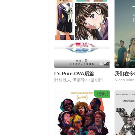
正片
I''s Pure-OVA后篇
我们在今
野村胜人,伊藤静,中世明日香,后藤邑子,铃木菜穗子,门胁舞以,胜生真沙子,汤屋敦子,诸角宪一,小伏伸之,成濑诚,江川央生
纪录片