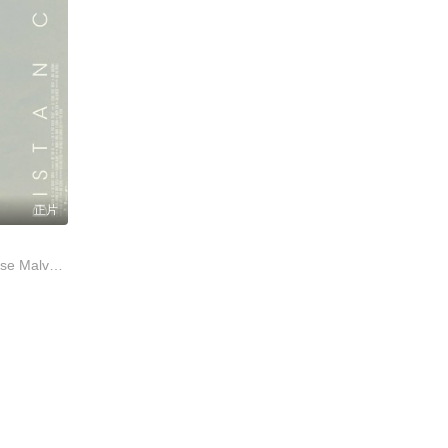
正片
Iza Calzado,Therese Malvar,诺尼·布埃诺卡米诺,Alessandra Malonzo,Max Eigenmann,Adrianna So,Timothy Castillo,Elia Ilano