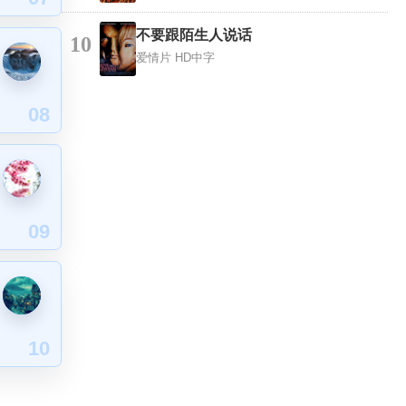
不要跟陌生人说话
10
爱情片
HD中字
08
09
10