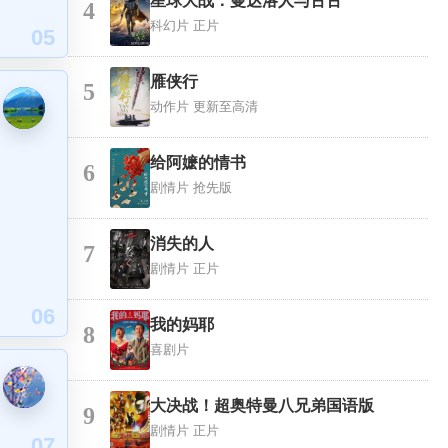
星球大战：曼达洛人与古古
4
科幻片
正片
05
雁侠行
5
动作片
更新至高清
给阿嬷的情书
6
剧情片
抢先版
消失的人
7
剧情片
正片
06
我的妈耶
8
喜剧片
大决战！超奥特曼八兄弟国语版
9
剧情片
正片
07