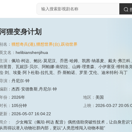
河狸变身计划
别名：
狸想奇兵(港),狸想世界(台),跃动世界
英文名：
helibianshenjihua
主演：
佩珀·柯达
、
鲍比·莫尼汉
、
乔恩·哈姆
、
凯茜·纳基麦
、
戴夫·弗兰科
特里普
、
瓦妮莎·贝尔
、
阿帕娜·南切拉
、
山姆·理查森
、
小伊塞亚·维特洛
拉·刘
、
埃曼·阿卜杜勒-拉扎克
、
乔·斯帕诺
、
罗里·艾伦
、
迪米特利·马丁
导演：
丹尼尔·钟
编剧：
杰西·安德鲁斯,丹尼尔·钟
年份：
2026年
地区：
美国
时长：
105分钟
上映：
2026-03-27 20:05:
更新：
2026-05-07 16:04:22
简介：
少女梅宝（佩珀·柯达 配音）偶然借助突破性技术，让自身意识“
从而得以潜入动物社群内部，更以“人类思维闯入动物本能”