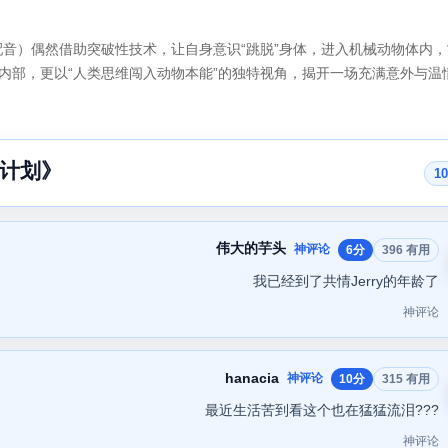
da 配音）偶然借助突破性技术，让自身意识“跳脱”身体，进入机械动物体内，
内部，更以“人类思维闯入动物本能”的独特视角，揭开一场充满意外与温
计划》
1
伟大的芋头
神评论
6分
396 有用
我已经到了共情Jerry的年龄了
神评论
hanacia
神评论
10分
315 有用
最近生活苦到看这个也在猛猛流泪???
神评论