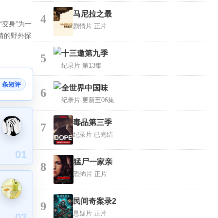
马尼拉之最
4
“变身”为一
剧情片
正片
情的野外探
十三邀第九季
5
纪录片
第13集
0 条短评
全世界中国味
6
纪录片
更新至06集
毒品第三季
7
纪录片
已完结
01
猛尸一家亲
8
恐怖片
正片
民间奇案录2
9
悬疑片
正片
02