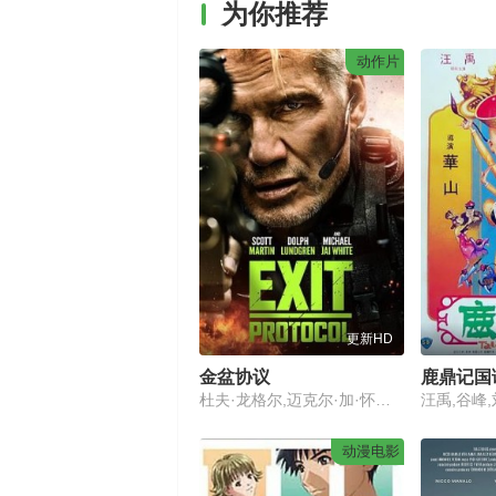
为你推荐
动作片
更新HD
金盆协议
鹿鼎记国
杜夫·龙格尔,迈克尔·加·怀特,夏洛特·柯克
动漫电影