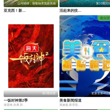
山河铸碑，致敬独库筑路英雄
第10期完
亚克西！新疆还可以这样玩！
活起来的技艺第5季
港台综
第2期加更
更新至第402
一饭封神第2季
美食新闻报道
谢霆锋,张勇,郑永麒,陈晓卿,李诞
黄婉曼,蔡雪莹,倪嘉雯,黄嘉雯,廖慧仪,伍倩彤,陈嘉倩,胡敏芝,吴兆麟,吴浩康,巩姿希,陈奂仁,区永权,陈凯琳,姚子羚,麦玲玲,方皓玟,洪永城,冯盈盈,单立文,吴业坤,黄婧灵,叶靖仪,蔡景行,萧正楠,江嘉敏,冼迪琦,何泳芍,栢天男,苏民峰,姜皓文,森美,刘颖镟,温碧霞,禾浩辰,赖彦妤,邵音音,谢嫣薇,彭翔翎,施焯日,布乐文