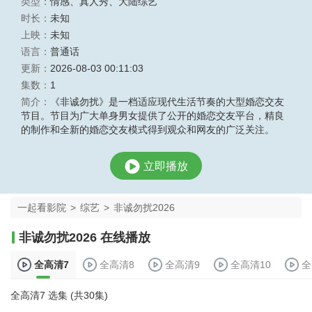
类型：
情感
、
真人秀
、
大陆综艺
时长：
未知
上映：
未知
语言：
普通话
更新：
2026-08-03 00:11:03
集数：
1
简介：
《非诚勿扰》是一档适应现代生活节奏的大型婚恋交友
节目。节目为广大单身男女提供了公开的婚恋交友平台，精良
的制作和全新的婚恋交友模式得到观众和网友的广泛关注。
立即播放
一起看影院
>
综艺
>
非诚勿扰2026
非诚勿扰2026 在线播放
全高清7
全高清8
全高清9
全高清10
全
全高清7 选集 (共30集)