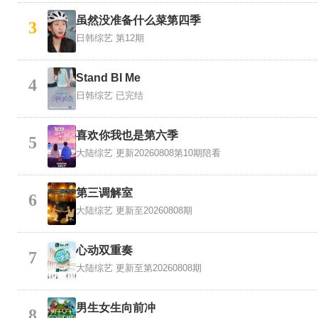
虽然没准备什么菜第四季
3
日韩综艺
第12期
Stand BI Me
4
日韩综艺
已完结
喜欢你我也是第六季
5
大陆综艺
更新20260808第10期陪看
第三调解室
6
大陆综艺
更新至20260808期
心动双重奏
7
大陆综艺
更新至第20260808期
男生女生向前冲
8