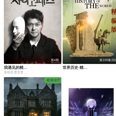
第4期
第100集完
我遇见的精神病态者
世界历史·精编版
全炫茂 曺圭贤 许龄智 nucksal
欧美综艺