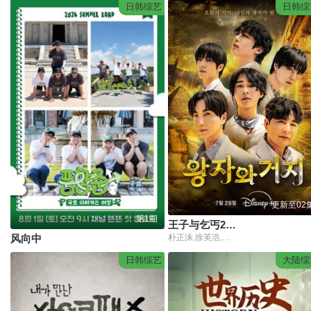
日韩综艺
日韩综
更新至02
第1期
王子与乞丐2026
风向中
朴正洙,徐英浩,朴志晟,金曜汉,申东熙
日韩综艺
大陆综