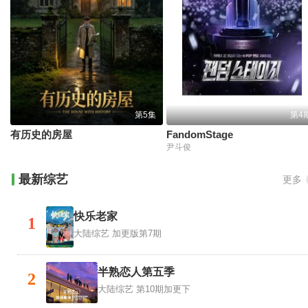
第5集
第4
有历史的房屋
FandomStage
尹斗俊
最新综艺
更多
快乐老家
1
大陆综艺
加更版第7期
半熟恋人第五季
2
大陆综艺
第10期加更下