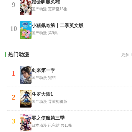
她会驯服英雄
9
国产动漫
更新至16集
小猪佩奇第十二季英文版
10
国产动漫
第9集
热门动漫
更多
剑来第一季
1
国产动漫
完结
斗罗大陆1
2
国产动漫
导演剪辑版
零之使魔第三季
3
日本动漫
已完结 共13集