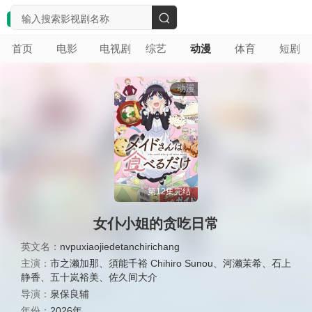
搜
首页
电影
电视剧
综艺
动漫
体育
短剧
索
动漫
第12集完结
女仆小姐的贪吃日常
英文名：
nvpuxiaojiedetanchirichang
主演：
市之濑加那
、
須能千裕 Chihiro Sunou
、
河濑茉希
、
石上
静香
、
五十岚裕美
、
佐久间大介
导演：
泉保良辅
年份：
2026年