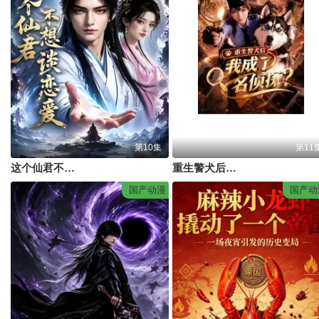
第10集
第11
这个仙君不想谈恋爱
重生警犬后，我成了名侦探？
国产动漫
国产动