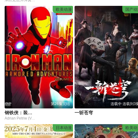
津田宽治,木津翼,深泽大河,篠田谅,园山敬介,泽井正棋,泽田敏子,二又一成,森礼子,千本木彩花,松田利冴,山崎夏菜,奈日抽音音,水科葵,ぽんず
欧美动漫
国产动
第26集完结
连载中 连载到3
钢铁侠：装甲冒险第一季
一斩苍穹
Adrian Petriw (Voice),Anna Cummer (Voice),Daniel Bacon (Voice)
日本动漫
欧美动