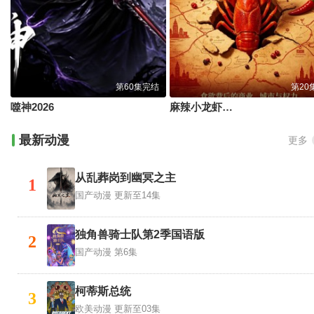
第60集完结
第20
噬神2026
麻辣小龙虾撬动了一个帝国
最新动漫
更多
从乱葬岗到幽冥之主
1
国产动漫
更新至14集
独角兽骑士队第2季国语版
2
国产动漫
第6集
柯蒂斯总统
3
欧美动漫
更新至03集