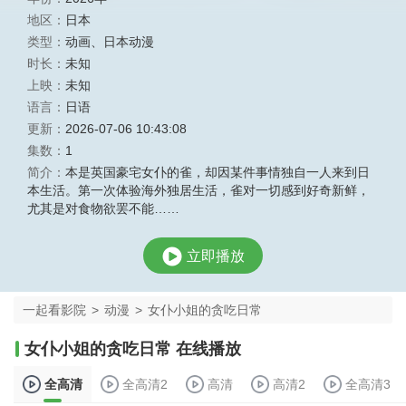
地区：
日本
类型：
动画
、
日本动漫
时长：
未知
上映：
未知
语言：
日语
更新：
2026-07-06 10:43:08
集数：
1
简介：
本是英国豪宅女仆的雀，却因某件事情独自一人来到日
本生活。第一次体验海外独居生活，雀对一切感到好奇新鲜，
尤其是对食物欲罢不能……
立即播放
一起看影院
>
动漫
>
女仆小姐的贪吃日常
女仆小姐的贪吃日常 在线播放
全高清
全高清2
高清
高清2
全高清3