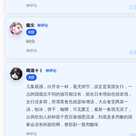
神评论
0
懿生
神评论
6分
60分
神评论
0
幽遊キミ
神评论
4分
几集观感，白开水一杯，毫无情节，设定是英国女仆，一
点跨国观念不同的描写都没有，留在日本理由也很牵强，
女仆没多萌，所谓美食也就是味增汤，大众食堂两菜一
汤，刨冰，饼干，咖喱，可见匮乏，最新一集我无语了，
台风吃别人的杯面千恩百谢感恩流涕，到底是多穷酸的国
家会没有杯面吃啊，整部剧一股穷酸味
神评论
0