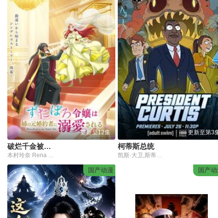
更新至12集
更新至第3
破烂千金被姐姐的原婚约者溺爱着
柯蒂斯总统
本村玲奈 Rena Motomura,滨野大辉,田中美海,木村良平,日笠阳子,大原沙耶香,柿原彻也,小林龙之,相坂优歌
凯斯·大卫,斯蒂芬妮·比翠丝,吉姆·拉什,丹·巴克达尔,凯尔茜·斯科特
国产动漫
国产动