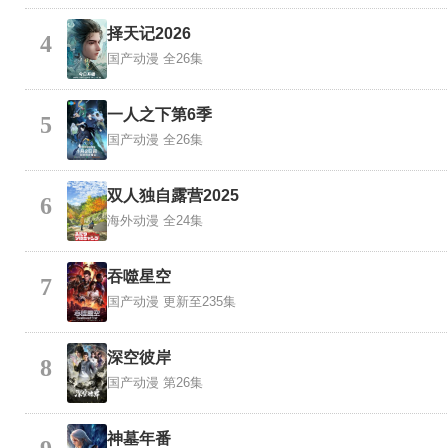
择天记2026
4
国产动漫
全26集
一人之下第6季
5
国产动漫
全26集
双人独自露营2025
6
海外动漫
全24集
吞噬星空
7
国产动漫
更新至235集
深空彼岸
8
国产动漫
第26集
神墓年番