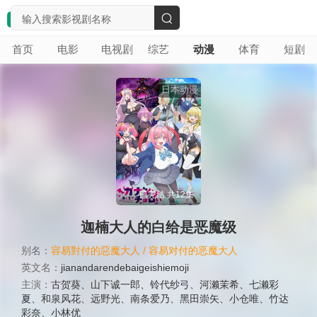
搜
首页
电影
电视剧
综艺
动漫
体育
短剧
索
日本动漫
已完结 共12集
迦楠大人的白给是恶魔级
别名：
容易對付的惡魔大人 / 容易对付的恶魔大人
英文名：
jianandarendebaigeishiemoji
主演：
古贺葵
、
山下诚一郎
、
铃代纱弓
、
河濑茉希
、
七濑彩
夏
、
和泉风花
、
远野光
、
南条爱乃
、
黑田崇矢
、
小仓唯
、
竹达
彩奈
、
小林优