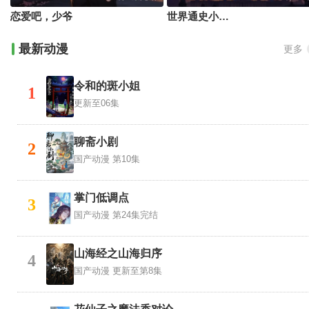
恋爱吧，少爷
世界通史小剧第二季
最新动漫
更多
令和的斑小姐
1
更新至06集
聊斋小剧
2
国产动漫
第10集
掌门低调点
3
国产动漫
第24集完结
山海经之山海归序
4
国产动漫
更新至第8集