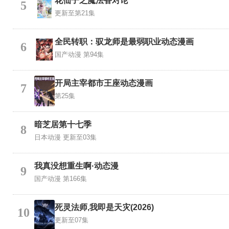
花仙子之魔法香对论
5
更新至第21集
全民转职：驭龙师是最弱职业动态漫画
6
国产动漫
第94集
开局主宰都市王座动态漫画
7
第25集
暗芝居第十七季
8
日本动漫
更新至03集
​我真没想重生啊·动态漫​
9
国产动漫
第166集
死灵法师,我即是天灾(2026)
10
更新至07集