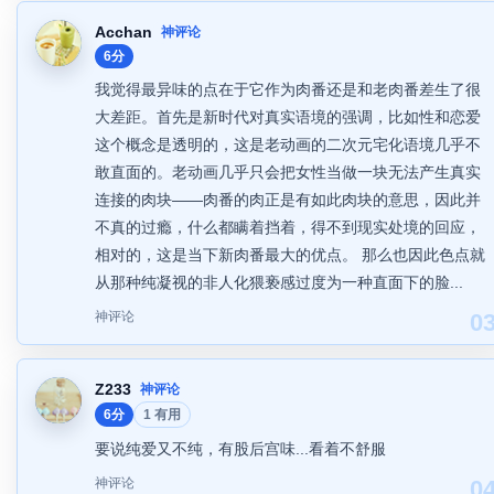
Acchan
神评论
6分
我觉得最异味的点在于它作为肉番还是和老肉番差生了很
大差距。首先是新时代对真实语境的强调，比如性和恋爱
这个概念是透明的，这是老动画的二次元宅化语境几乎不
敢直面的。老动画几乎只会把女性当做一块无法产生真实
连接的肉块——肉番的肉正是有如此肉块的意思，因此并
不真的过瘾，什么都瞒着挡着，得不到现实处境的回应，
相对的，这是当下新肉番最大的优点。 那么也因此色点就
从那种纯凝视的非人化猥亵感过度为一种直面下的脸...
神评论
0
Z233
神评论
6分
1 有用
要说纯爱又不纯，有股后宫味...看着不舒服
神评论
0