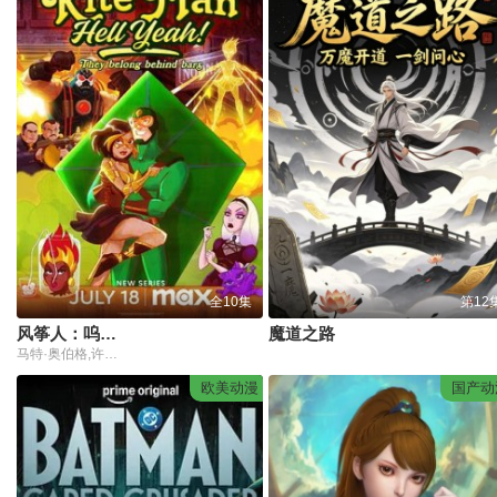
全10集
第12
风筝人：呜呼！
魔道之路
马特·奥伯格,许玮伦,凯莉·库柯,乔纳森·班克斯,凯斯·大卫,兰斯·莱迪克,娜塔希娅·德米特鲁,迈克尔·因佩里奥利,朱迪斯·赖特,贾内尔·詹姆斯,詹姆斯·阿多米安,罗里·斯卡沃
欧美动漫
国产动