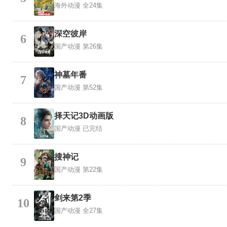
海外动漫
全24集
深空彼岸
6
国产动漫
第26集
神墓年番
7
国产动漫
第52集
择天记3D动画版
8
国产动漫
已完结
搜神记
9
国产动漫
第22集
剑来第2季
10
国产动漫
全27集