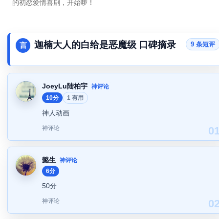
的初恋爱情喜剧，开始啰！
迦楠大人的白给是恶魔级 口碑摘录
9 条短评
言
JoeyLu陆柏宇
神评论
10分
1 有用
神人动画
神评论
0
懿生
神评论
6分
50分
神评论
0