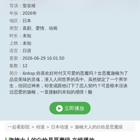
导演：
室谷靖
年份：
2026年
地区：
日本
类型：
喜剧
、
爱情
、
动画
时长：
未知
上映：
未知
语言：
日语
更新：
2026-06-29 16:01:50
集数：
12
简介：
&nbsp;你喜欢好对付又可爱的恶魔吗？女恶魔迦楠为了
品尝美味的灵魂，潜入人间世界的高中。虽然锁定了一个男学
生，但回过神来，却变成跟他订下了恋人契约？可是根本没谈
过恋爱的迦楠，一直接触到未知的感情！酸
立即播放
一起看影院
>
动漫
>
日本动漫
>
迦楠大人的白给是恶魔级