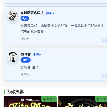
东城区著名狠人
神评论
4分
傲娇魔二代小恶魔美少女的配置，一看就是专门喂给日本
宅男的意淫套餐
神评论
0
奈飞友
神评论
10分
古贺葵c麻了
神评论
0
为你推荐
欧美动漫
国产动