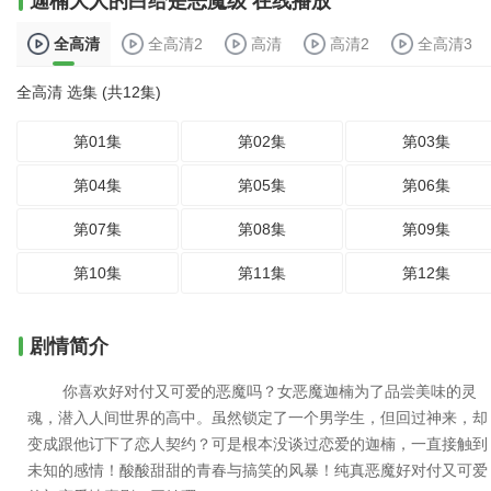
迦楠大人的白给是恶魔级 在线播放
全高清
全高清2
高清
高清2
全高清3
全高清 选集 (共12集)
第01集
第02集
第03集
第04集
第05集
第06集
第07集
第08集
第09集
第10集
第11集
第12集
剧情简介
你喜欢好对付又可爱的恶魔吗？女恶魔迦楠为了品尝美味的灵
魂，潜入人间世界的高中。虽然锁定了一个男学生，但回过神来，却
变成跟他订下了恋人契约？可是根本没谈过恋爱的迦楠，一直接触到
未知的感情！酸酸甜甜的青春与搞笑的风暴！纯真恶魔好对付又可爱