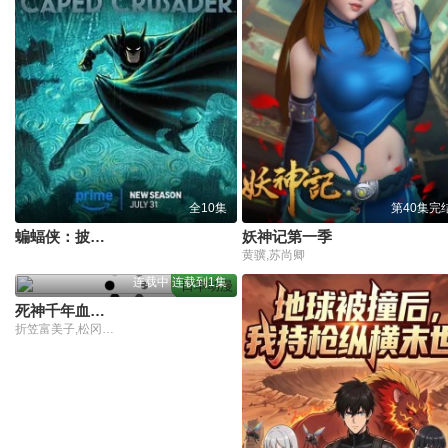
全10集
第40集完
蝙蝠侠：披风战士第2季
妖神记第一季
黄骥,苏尚卿
连载中 连载到1集
日本动漫
死神千年血战篇第四季
折笠富美子,松冈由贵,森田成一,安元洋贵,杉山纪彰