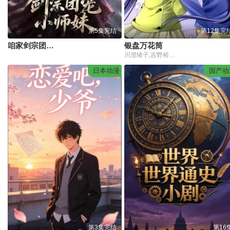
第5集完结
第12集完
咱家剑宗团宠小师妹第二季
银盘万花筒
川澄绫子,吉野裕行,小杉十郎太,铃木弘子,斋藤千和,能登麻美子,井上麻里奈,千叶一伸,冈本麻弥,村井每早
日本动漫
国产动
第3集完结
第16