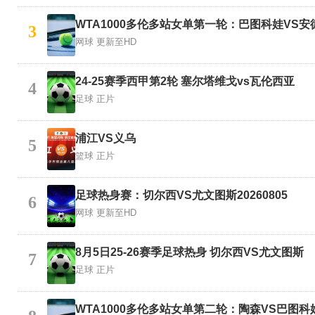
WTA1000多伦多站女单第一轮：巴图科娃VS
3
网球
更新至HD
24-25赛季西甲第2轮 塞尔塔维戈vs瓦伦西亚
4
足球
正片
浦江VS义乌
5
篮球
正片
足球热身赛：切尔西VS尤文图斯20260805
6
网球
更新至HD
8月5日25-26赛季足球热身 切尔西VS尤文图斯
7
足球
正片
WTA1000多伦多站女单第二轮：陶森VS巴图科