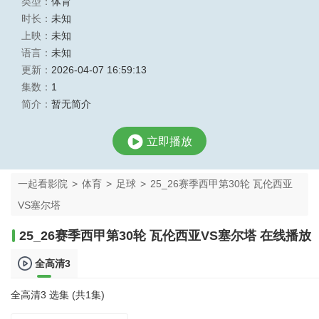
类型：
体育
时长：
未知
上映：
未知
语言：
未知
更新：
2026-04-07 16:59:13
集数：
1
简介：
暂无简介
立即播放
一起看影院
>
体育
>
足球
>
25_26赛季西甲第30轮 瓦伦西亚
VS塞尔塔
25_26赛季西甲第30轮 瓦伦西亚VS塞尔塔 在线播放
全高清3
全高清3 选集 (共1集)