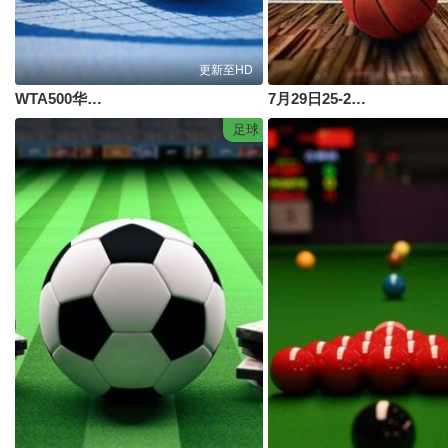
更新至HD
WTA500华盛顿站女单第二轮：费尔南德斯VS伊埃拉
7月29日25-26赛季浙BA 诸暨98VS64越城
足球