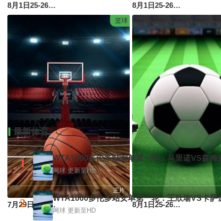
8月1日25-26赛季桂BA 柳州市VS百色市
8月1日25-26赛季桂BA 梧州市VS桂林市
篮球
最新体育
WTA1000多伦多站女单第一轮：马里诺VS森梅
1
网球
更新至HD
正片
WTA1000多伦多站女单第一轮：王欣瑜VS卡萨
2
7月29日25-26赛季全国女子篮球锦标赛 黑龙江队43VS106山东赤水河酒
8月1日25-26赛季中甲联赛 延边龙鼎VS南京城市
网球
更新至HD