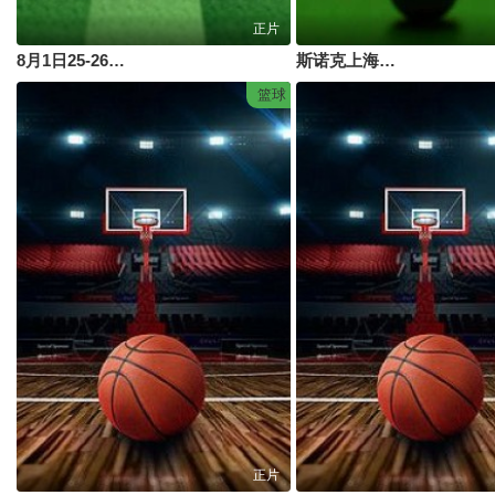
正片
8月1日25-26赛季中乙联赛 大连英博B队VS上海海港B队
斯诺克上海大师赛四分之一决赛：赵心童VS尼尔·罗伯逊
篮球
正片