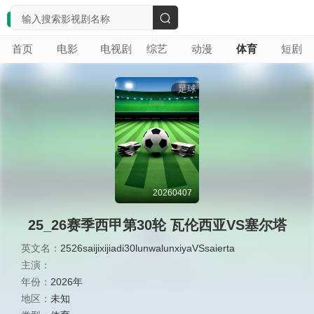
搜
首页
电影
电视剧
综艺
动漫
体育
短剧
索
足球
20260407
25_26赛季西甲第30轮 瓦伦西亚VS塞尔塔
英文名：
2526saijixijiadi30lunwalunxiyaVSsaierta
主演：
年份：
2026年
地区：
未知