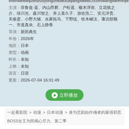
shenweibeijushizuoyongzhedezuiqiangxieeBOSSnvwangweiminjiexinj
主演：
菲鲁兹·蓝
、
内山昂辉
、
户松遥
、
榎木淳弥
、
立花慎之
介
、
绿川光
、
森川智之
、
井上喜久子
、
游佐浩二
、
安元洋贵
、
关俊彦
、
小野大辅
、
永冢拓马
、
下野纮
、
铃木崚汰
、
诹访部顺
一
、
市道真央
、
石上静香
导演：
新田典生
年份：
2026年
地区：
日本
类型：
动画
时长：
未知
上映：
未知
语言：
日语
更新：
2026-07-04 16:01:49
立即播放
一起看影院
>
动漫
>
日本动漫
>
身为悲剧始作俑者的最强邪恶
BOSS女王为民竭心尽力。第二季