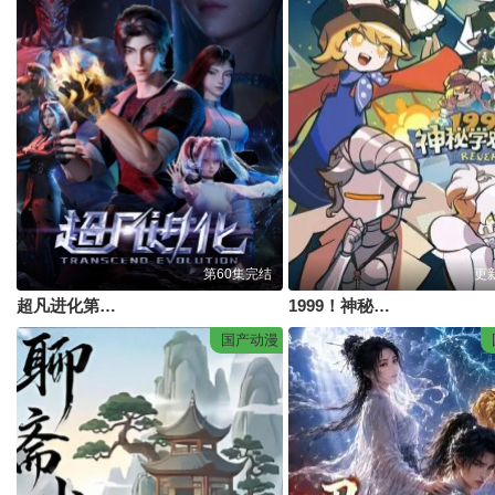
第60集完结
更
超凡进化第一季
1999！神秘学对策部中配版
国产动漫