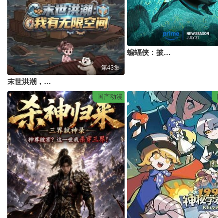
蝙蝠侠：披风战士第二季
第43集
末世洪潮，我有无限空间
国产动漫