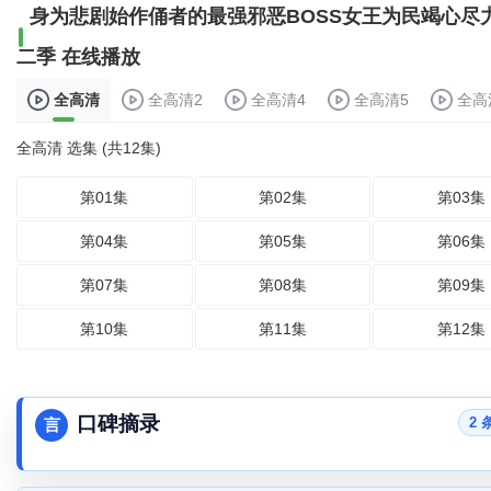
身为悲剧始作俑者的最强邪恶BOSS女王为民竭心尽
二季 在线播放
全高清
全高清2
全高清4
全高清5
全高
全高清 选集 (共12集)
第01集
第02集
第03集
第04集
第05集
第06集
第07集
第08集
第09集
第10集
第11集
第12集
口碑摘录
2 
言