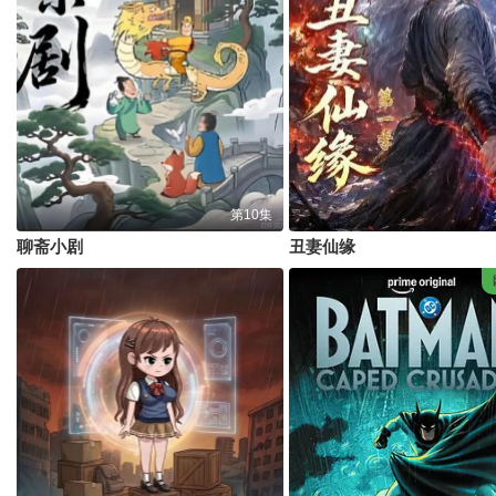
第10集
聊斋小剧
丑妻仙缘