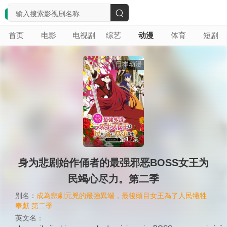
搜
首页
电影
电视剧
综艺
动漫
体育
短剧
索
日本动漫
全12集
身为悲剧始作俑者的最强邪恶BOSS女王为
民竭心尽力。第二季
别名：
成為悲劇元兇的最強異端，最後頭目女王為了人民犧牲
奉獻 第二季
英文名：