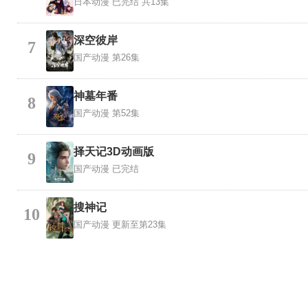
日本动漫
已完结 共13集
深空彼岸
7
国产动漫
第26集
神墓年番
8
国产动漫
第52集
择天记3D动画版
9
国产动漫
已完结
搜神记
10
国产动漫
更新至第23集