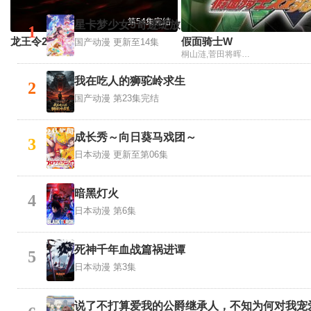
第54集完结
星卡梦少女5奇迹绽放
1
龙王令2026
假面骑士W
国产动漫
更新至14集
桐山涟,菅田将晖,山本光,なだぎ武,寺田农,中川真吾,生井亜実,飞鸟凛,君泽松,なすび
我在吃人的狮驼岭求生
2
国产动漫
第23集完结
成长秀～向日葵马戏团～
3
日本动漫
更新至第06集
暗黑灯火
4
日本动漫
第6集
死神千年血战篇祸进谭
5
日本动漫
第3集
说了不打算爱我的公爵继承人，不知为何对我宠