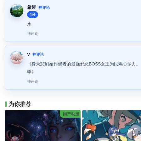
希娅
神评论
4分
水
神评论
V
神评论
《身为悲剧始作俑者的最强邪恶BOSS女王为民竭心尽力。
季》
神评论
为你推荐
国产动漫