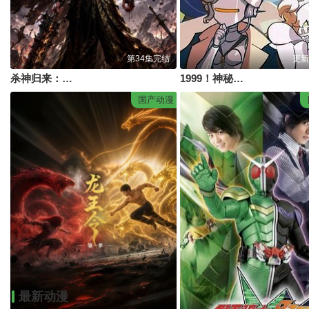
第34集完结
更新
杀神归来：三界弑神录
1999！神秘学对策部国语版
国产动漫
最新动漫