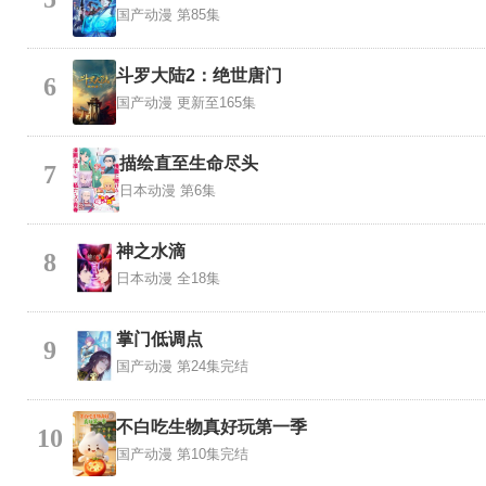
国产动漫
第85集
斗罗大陆2：绝世唐门
6
国产动漫
更新至165集
描绘直至生命尽头
7
日本动漫
第6集
神之水滴
8
日本动漫
全18集
掌门低调点
9
国产动漫
第24集完结
不白吃生物真好玩第一季
10
国产动漫
第10集完结