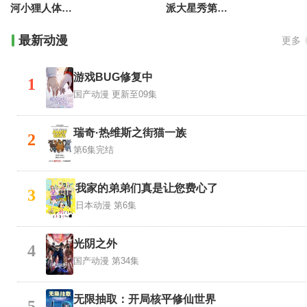
河小狸人体奇遇记
派大星秀第二季国语版
最新动漫
更多
游戏BUG修复中
1
国产动漫
更新至09集
瑞奇·热维斯之街猫一族
2
第6集完结
我家的弟弟们真是让您费心了
3
日本动漫
第6集
光阴之外
4
国产动漫
第34集
无限抽取：开局核平修仙世界
5