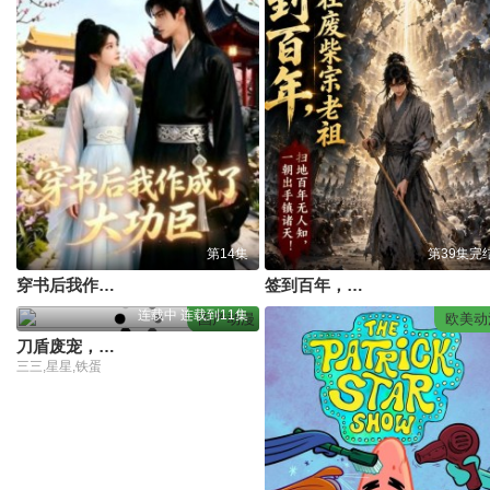
第14集
第39集完
穿书后我作成了大功臣
签到百年，我在废柴宗当老祖
连载中 连载到11集
国产动漫
欧美动
刀盾废宠，开局靠进化无敌
三三,星星,铁蛋