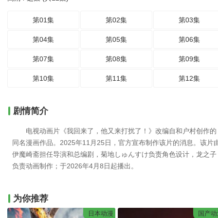
第01集
第02集
第03集
第04集
第05集
第06集
第07集
第08集
第09集
第10集
第11集
第12集
剧情简介
电视动画片《我回来了，他又来打扰了！》改编自和户村创作的
同名漫画作品。2025年11月25日，官方宣布制作该片的消息。该片
伊魔崎斋担任导演和总编剧，菊地しゅんすけ负责角色设计，龙之子
负责动画制作；于2026年4月8日起播出。
为你推荐
日本动漫
国产动