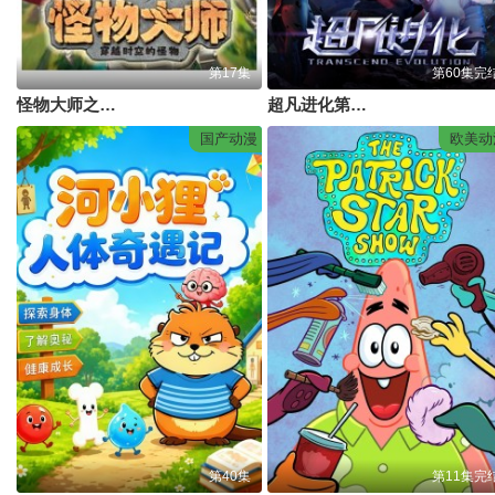
第17集
第60集完
​怪物大师之穿越时空的怪物​
超凡进化第一季
国产动漫
欧美动
第40集
第11集完