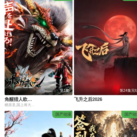
第1集
第24集完
角醒猎人欧米茄号角
飞升之后2026
楢原圣,国上将大,丝濑七叶,田鹤翔吾,小西咏斗,光宗薰,桜庭大翔,三浦舞华,加藤清史郎,长田光平,潘惠美
国产动漫
国产动