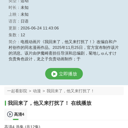
类型：
运动
时长：
未知
上映：
未知
语言：
日语
更新：
2026-06-24 11:43:06
集数：
12
简介：
电视动画片《我回来了，他又来打扰了！》改编自和户
村创作的同名漫画作品。2025年11月25日，官方宣布制作该片
的消息。该片由伊魔崎斋担任导演和总编剧，菊地しゅんすけ
负责角色设计，龙之子负责动画制作；于
立即播放
一起看影院
>
动漫
>
我回来了，他又来打扰了！
我回来了，他又来打扰了！ 在线播放
高清4
高清4 选集 (共12集)