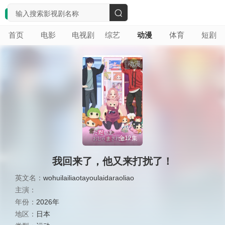
搜
首页
电影
电视剧
综艺
动漫
体育
短剧
索
动漫
全12集
我回来了，他又来打扰了！
英文名：
wohuilailiaotayoulaidaraoliao
主演：
年份：
2026年
地区：
日本