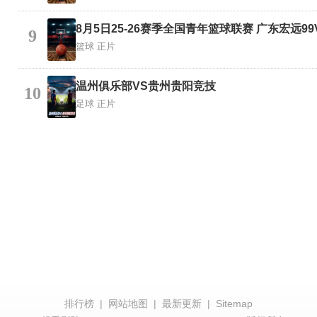
8月5日25-26赛季全国青年篮球联赛 广东宏远99
9
篮球
正片
温州俱乐部VS贵州贵阳竞技
10
足球
正片
排行榜
|
网站地图
|
最新更新
|
Sitemap