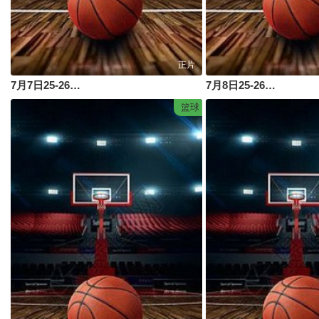
正片
7月7日25-26赛季NBA夏季联赛 雄鹿VS国王
7月8日25-26赛季浙BA 衢江81VS65龙游
篮球