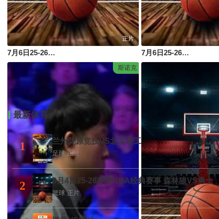
正片
7月6日25-26赛季浙BA 景宁87VS76遂昌
7月6日25-26赛季男篮世预赛亚洲赛区 新西兰VS关岛
斯诺克
最新体育
兰州陇原竞技VS北京理工
1
足球
正片
8月4日25-26赛季NBA经典赛事 森林狼VS勇士
2
篮球
正片