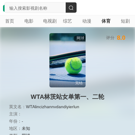
搜
首页
电影
电视剧
综艺
动漫
体育
短剧
索
8.0
评分
网球
完结
WTA林茨站女单第一、二轮
英文名：
WTAlincizhannvdandiyierlun
主演：
年份：
-
地区：
未知