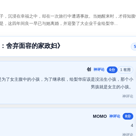
子，沉浸在幸福之中，却在一次旅行中遭遇事故。当她醒来时，才得知腹
，这四年间良一早已与她离婚，并迎娶了大企业千金绘梨华...
：舍弃面容的家政妇》
创
神评论
6分
1 有用
是为了女主腹中的小孩，为了继承权，绘梨华应该是没法生小孩，那个小
男孩就是女主的小孩。
神评论
MOMO
神评论
8分
4
神评论