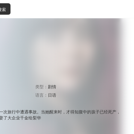
搜索
类型：
剧情
语言：
日语
一次旅行中遭遇事故。当她醒来时，才得知腹中的孩子已经死产，
娶了大企业千金绘梨华