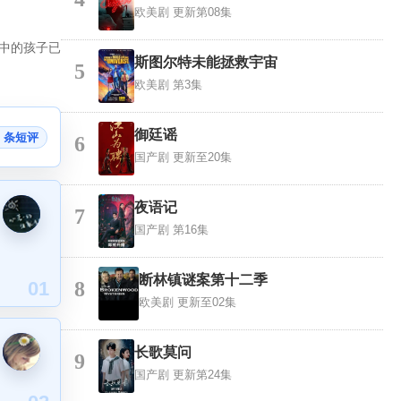
欧美剧
更新第08集
中的孩子已
斯图尔特未能拯救宇宙
5
欧美剧
第3集
御廷谣
5 条短评
6
国产剧
更新至20集
夜语记
7
国产剧
第16集
断林镇谜案第十二季
01
8
欧美剧
更新至02集
长歌莫问
9
国产剧
更新第24集