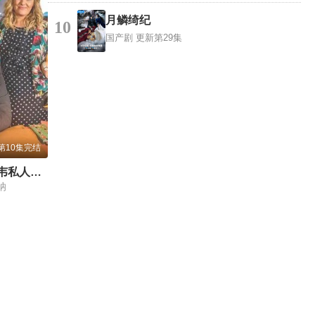
月鳞绮纪
10
国产剧
更新第29集
第10集完结
莎士比亚与哈撒韦私人调查员第三季
纳