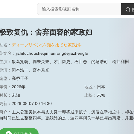
极致复仇：舍弃面容的家政妇
别名：
ディープリベンジ-顔を捨てた家政婦-
英文名：
jizhifuchousheqimianrongdejiazhengfu
主演：
饭岛宽骑
、
堀未央奈
、
才川康史
、
石川恋
、
的场浩司
、
松井利樹
导演：
冈本浩一
、
宫本秀光
编剧：
高桥干子
年份：
2026年
地区：
日本
时长：
未知
上映：
未知
更新：
2026-08-07 00:16:30
简介：
主人公望美原本与丈夫良一即将迎来孩子，沉浸在幸福之中，却在
而时间已过去整整四年。更残酷的是，这四年间良一早已与她离婚，并迎