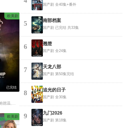
4
国产剧
全40集+番外
欧美剧
南部档案
5
国产剧
已完结 共33集
翘楚
6
国产剧
全24集
天龙八部
7
国产剧
第50集完结
已完结
追光的日子
8
国产剧
全30集
埃里克·迪恩,亚当·鲍德温,布里吉特·瑞根,查尔斯·帕内尔,特拉维斯·范·文克,玛丽莎·奈琳,格蕾丝·考夫曼,安东尼·阿吉吉,约克·西姆斯,茜贝拉·迪恩
九门2026
9
欧美剧
国产剧
第18集