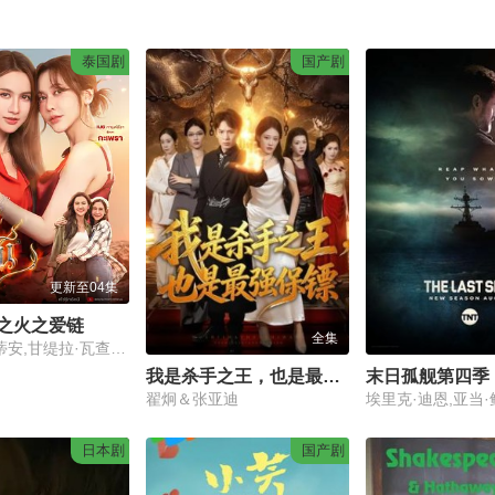
泰国剧
国产剧
更新至04集
之火之爱链
全集
米琳·多克蒂安,甘缇拉·瓦查拉塔沙那库
我是杀手之王，也是最强保镖
末日孤舰第四季
翟炯＆张亚迪
日本剧
国产剧