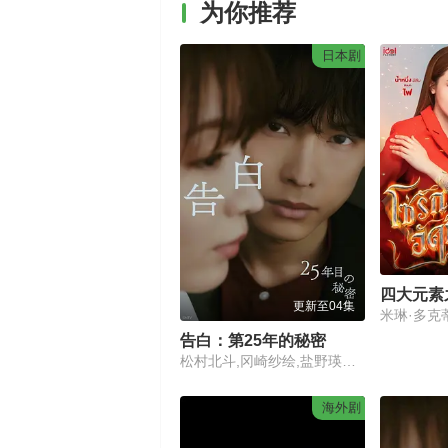
为你推荐
日本剧
四大元素
更新至04集
告白：第25年的秘密
松村北斗,冈崎纱绘,盐野瑛久,玉山铁二,佐佐木希,水野美纪,石黑贤
海外剧