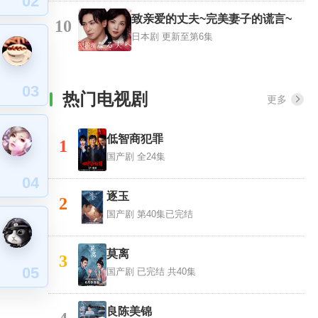
02
致亲爱的丈夫~完美妻子的谎言~
10
日本剧
更新至第6集
03
热门电视剧
更多
低智商犯罪
1
国产剧
全24集
04
逐玉
2
国产剧
第40集已完结
莫离
3
05
国产剧
已完结 共40集
良陈美锦