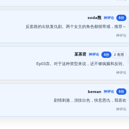
soda熊
神评论
8分
反套路的出轨复仇剧。两个女主的角色都很带感，推荐～
神评论
某茶君
神评论
4分
2 有用
Ep03弃。对于这种类型来说，还不够疯癫和反转。
神评论
berean
神评论
8分
剧情刺激，演技出色，快意恩仇，我喜欢
神评论