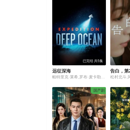
已完结 共5集
远征深海
告白，第
帕特里克·莱希,罗布·麦卡勒姆,斯图尔特·巴克尔
松村北斗,
国产剧