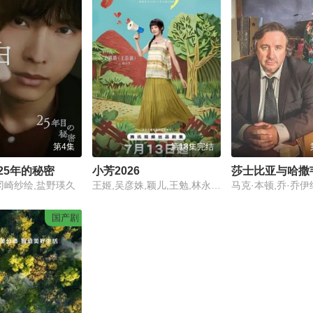
第4集
第18集完结
25年的秘密
小芳2026
冈崎纱绘,盐野瑛久
王姬,吴彦姝,颖儿,王勉,林永健,吴军,范明,李川,夏力薪,辛云来,王影璐,元清
马克·本顿,乔·乔伊
国产剧