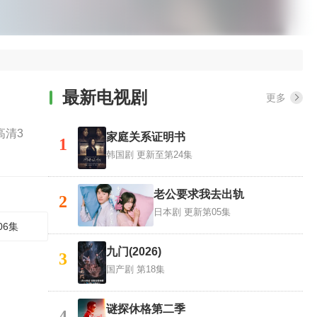
最新电视剧
更多
高清3
家庭关系证明书
1
韩国剧
更新至第24集
老公要求我去出轨
2
日本剧
更新第05集
06集
九门(2026)
3
国产剧
第18集
谜探休格第二季
4