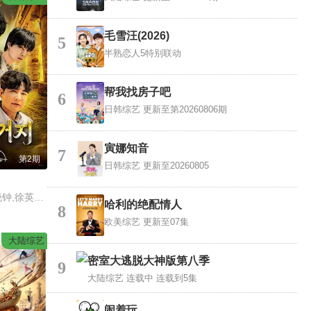
毛雪汪(2026)
5
半熟恋人5特别联动
帮我找房子吧
6
日韩综艺
更新至第20260806期
寅娜知音
7
第2期
日韩综艺
更新至20260805
朴正洙,申东熙,金晓钟,徐英浩,金曜汉,朴志晟
哈利的绝配情人
8
欧美综艺
更新至07集
大陆综艺
密室大逃脱大神版第八季
9
大陆综艺
连载中 连载到5集
闹着玩