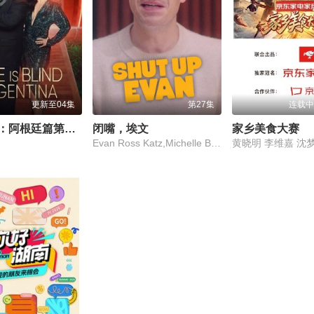
更新至04集
第27集
连载中
爱情盲选：阿根廷篇第2季
闭嘴，埃文
家乡美食大赛
Evan Ross Katz,Michelle Buteau,Rachel Bloom