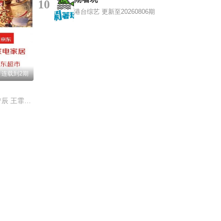
10
港台综艺
更新至20260806期
 连载到2期
黄晓明 李维嘉 沈梦辰 王霏霏 孟佳 金莎 孙丞潇 李斯丹妮 敖子逸 林述巍 董克平 侯玉瑞 徐萌 高文麒 曹雨 许菊云 朱诚心 兰桂均