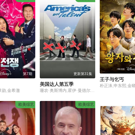
第7期
更新第31集
王子与乞丐
美国达人第五季
章勋,金希澈
珊农·奥斯博内,霍伊·曼德尔,皮尔斯·摩根
欧美综艺
欧美综艺