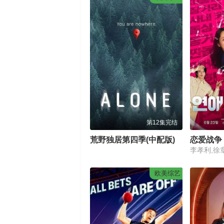
第12集完结
荒野独居第四季(中配版)
恋爱战争
李孝利,徐
欧美综艺