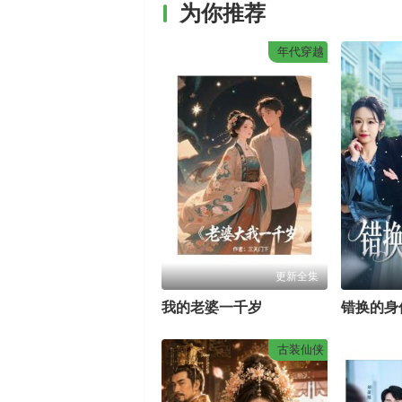
为你推荐
年代穿越
更新全集
我的老婆一千岁
错换的身
古装仙侠