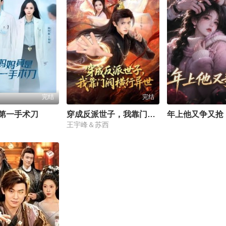
完结
完结
第一手术刀
穿成反派世子，我靠门阀横行异世
年上他又争又抢
王宇峰＆苏西