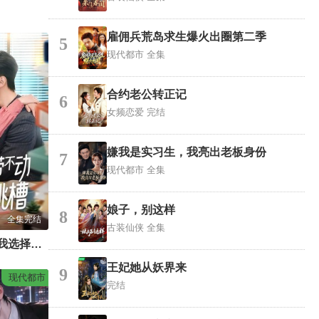
雇佣兵荒岛求生爆火出圈第二季
5
现代都市
全集
合约老公转正记
6
女频恋爱
完结
嫌我是实习生，我亮出老板身份
7
现代都市
全集
娘子，别这样
8
全集完结
古装仙侠
全集
这届老板带不动我选择跳槽
王妃她从妖界来
9
现代都市
完结