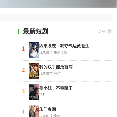
最新短剧
更多
因果系统：我夺气运救苍生
1
现代都市
更新全集
我的双手能治百病
2
现代都市
完结
姜小姐，不奉陪了
3
正片
朱门春闺
4
古装仙侠
全集