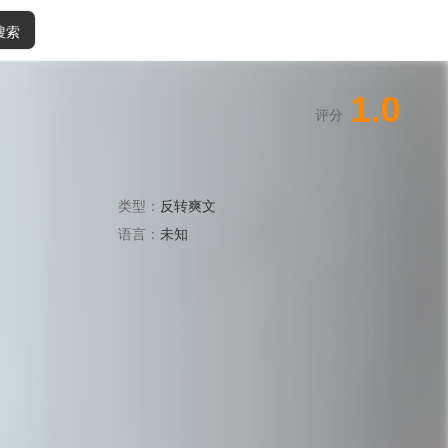
搜索
1.0
评分
类型：
反转爽文
语言：
未知