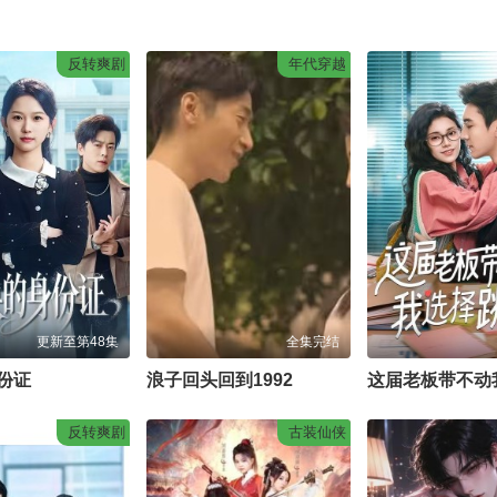
反转爽剧
年代穿越
更新至第48集
全集完结
份证
浪子回头回到1992
反转爽剧
古装仙侠