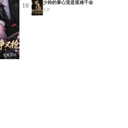
少帅的掌心宠是落难千金
10
正片
全集完结